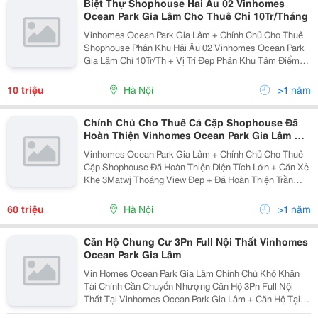
Biệt Thự Shophouse Hai Âu 02 Vinhomes
Ocean Park Gia Lâm Cho Thuê Chỉ 10Tr/Tháng
Vinhomes Ocean Park Gia Lâm + Chính Chủ Cho Thuê
Shophouse Phân Khu Hải Âu 02 Vinhomes Ocean Park
Gia Lâm Chỉ 10Tr/Th + Vị Trí Đẹp Phân Khu Tâm Điểm
Kinh Doanh Của Dự Án + Hợp Đồng Cho Thuê Dài Hạn
Ổn Định Giá Trong 3 Năm Liên Tiếp + Chấp Nhận...
10 triệu
Hà Nội
>1 năm
Chính Chủ Cho Thuê Cả Cặp Shophouse Đã
Hoàn Thiện Vinhomes Ocean Park Gia Lâm Giá
Chỉ 60Tr/Tháng
Vinhomes Ocean Park Gia Lâm + Chính Chủ Cho Thuê
Cặp Shophouse Đã Hoàn Thiện Diện Tích Lớn + Căn Xẻ
Khe 3Matwj Thoáng View Đẹp + Đã Hoàn Thiện Trần
Tường Sàn Tháng Máy Thang Bộ Điều Hòa Thiết Bị Vệ
Sinh + Vị Trí Gần Trung Tâm Thương Mại Vincom...
60 triệu
Hà Nội
>1 năm
Căn Hộ Chung Cư 3Pn Full Nội Thất Vinhomes
Ocean Park Gia Lâm
Vin Homes Ocean Park Gia Lâm Chính Chủ Khó Khăn
Tài Chính Cần Chuyển Nhượng Căn Hộ 3Pn Full Nội
Thất Tại Vinhomes Ocean Park Gia Lâm + Căn Hộ Tại
Phân Khu S2 Vinhomes Ocean Park + Căn Hộ Đã Hoàn