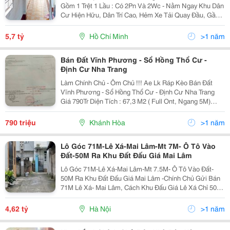
Gồm 1 Trệt 1 Lầu : Có 2Pn Và 2Wc - Nằm Ngay Khu Dân
Cư Hiện Hữu, Dân Trí Cao, Hẻm Xe Tải Quay Đầu, Gần
Công Viên Bình Phú, Metro Bình Phú, Cư Xá Phú Lâm,...
- Chính Chủ Chưa Qua Mua Bán Đầu Tư Lần...
5,7 tỷ
Hồ Chí Minh
>1 năm
Bán Đất Vĩnh Phương - Sổ Hồng Thổ Cư -
Định Cư Nha Trang
Làm Chính Chủ - Ôm Chủ !!! Ae Lk Ráp Kèo Bán Đất
Vĩnh Phương - Sổ Hồng Thổ Cư - Định Cư Nha Trang
Giá 790Tr Diện Tích : 67,3 M2 ( Full Ont, Ngang 5M)
Hướng: Đông Bắc Đường Rộng 3M Đất Thích Hợp Xây
Nhà Định Cư, Mua Đầu Tư Lâu Dài,Mua Cho...
790 triệu
Khánh Hòa
>1 năm
Lô Góc 71M-Lê Xá-Mai Lâm-Mt 7M- Ô Tô Vào
Đất-50M Ra Khu Đất Đấu Giá Mai Lâm
Lô Góc 71M-Lê Xá-Mai Lâm-Mt 7.5M- Ô Tô Vào Đất-
50M Ra Khu Đất Đấu Giá Mai Lâm -Chính Chủ Gửi Bán
71M Lê Xá- Mai Lâm, Cách Khu Đấu Giá Lê Xá Chỉ 50M
-Đường Thông Thoáng, Mặt Tiền 7.5M Xe 7 Chỗ Vào
Tận Đất -Khu Vực Có Nhiều Dự Án Lớn: Vin Cổ Loa,...
4,62 tỷ
Hà Nội
>1 năm