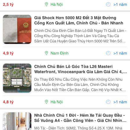
Thện Full Nội Thất Đẹp + Đã Có Sổ Đỏ Sẵn Sàng...
2,5 tỷ
Hà Nội
>1 năm
Giá Shock Hơn 5000 M2 Đất 3 Mặt Đường
Cổng Kcn Quất Lâm, Chính Chủ - Bán Nhanh
Chính Chủ Gia Đình Cần Bán Lô Đất Ngay Tt Quất Lâm -
Cổng Khu Công Nghiệp Thịnh Lâm Và Cảng Tàu Cá
Sầm Uất Của Huyện Giao Thủy Hơn 5000 M2 Trên Sổ
Và Hơn 1000M2 Lưu Không ~ Hơn 6000M2 3 Mặt
Đường - Diện Tích 2 Mặt 80M Mặt Chính Và 70M Sâu 2
4,9 tỷ
Nam Định
>1 năm
Mặt...
Chính Chủ Bán Lô Góc Tòa L26 Masteri
Waterfront, Vinoceanpark Gia Lâm Giá Chỉ 4,8
Tỷ 3Pn
Do Thay Đổi Nhu Cầu Công Việc Nên Không Còn Nhu
Cầu Muốn Định Cư Bên Gia Lâm, Chính Chủ Không
Muốn Vào Nốt Tiền Cần Bán Gấp. Căn Hộ Vip Nhất Khu
Masteri Waterfront Vì View Vô Cực, Và Công Viên.
Trước Nhà Là Khu Biệt Thự, Hồ Biển Nhân Tạo
4,8 tỷ
Hà Nội
>1 năm
Vinhome...
Nhà Chính Chủ 1 Đời - Hẻm Xe Tải Quay Đầu -
Sổ Vuông A4 - Gần Công Viên - Giá Chỉ Nhỉnh
5 Tỷ
Mô Tả: - Diện Tích: 50M2, Thông Số 4.25 X 13M. Nhà