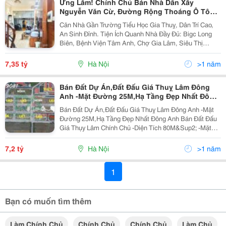
Ưng Lắm! Chính Chủ Bán Nhà Dân Xây
Nguyễn Văn Cừ, Đường Rộng Thoáng Ô Tô
Đỗ, 41M2, 7.35 Tỷ
Căn Nhà Gần Trường Tiểu Học Gia Thuỵ, Dân Trí Cao,
An Sinh Đỉnh. Tiện Ích Quanh Nhà Đầy Đủ: Bigc Long
Biên, Bệnh Viện Tâm Anh, Chợ Gia Lâm, Siêu Thị
Winmart. Đường Vào Nhà Rộng Thoáng, Ô Tô Đỗ,
Không Gian Sống Trong Lành. Phù Hợp Cho Gia Đình
7,35 tỷ
Hà Nội
>1 năm
Có...
Bán Đất Dự Án,Đất Đấu Giá Thuỵ Lâm Đông
Anh -Mặt Đường 25M,Hạ Tầng Đẹp Nhất Đông
Anh
Bán Đất Dự Án,Đất Đấu Giá Thuỵ Lâm Đông Anh -Mặt
Đường 25M,Hạ Tầng Đẹp Nhất Đông Anh Bán Đất Đấu
Giá Thụy Lâm Chính Chủ -Diện Tích 80M&Sup2; -Mặt
Tiền 5M -Chiều Dài 16M -Đường Rộng 17.5M Hạ Tầng
Khu Đấu Giá Thuỵ Lâm Cực Kì Vip: *Đường Trải...
7,2 tỷ
Hà Nội
>1 năm
1
Bạn có muốn tìm thêm
Làm Chính Chủ
Chính Chủ
Chính Chủ
Làm Chủ