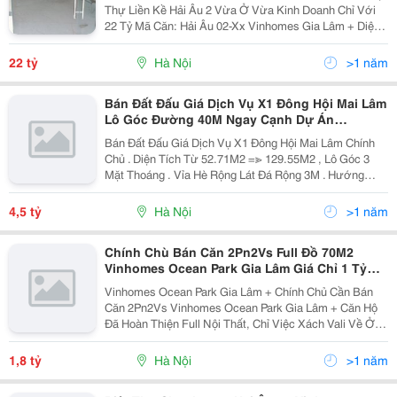
Thự Liền Kề Hải Âu 2 Vừa Ở Vừa Kinh Doanh Chỉ Với
22 Tỷ Mã Căn: Hải Âu 02-Xx Vinhomes Gia Lâm + Diện
Tích Đất: 140M2 Xây Dựng 3 Tầng, 1 Tum + Mặt Tiền:
7M, Hướng: Đông Nam + Diện Tích Xây Dựng...
22 tỷ
Hà Nội
>1 năm
Bán Đất Đấu Giá Dịch Vụ X1 Đông Hội Mai Lâm
Lô Góc Đường 40M Ngay Cạnh Dự Án
Vinhomes Cổ Loa
Bán Đất Đấu Giá Dịch Vụ X1 Đông Hội Mai Lâm Chính
Chủ . Diện Tích Từ 52.71M2 =≫ 129.55M2 , Lô Góc 3
Mặt Thoáng . Vỉa Hè Rộng Lát Đá Rộng 3M . Hướng
Đông Bắc , Đông Nam , Tây Bắc , Tây Nam . Mặt
Đường 40M. View Cánh Đồng . Bán Đất Đấu Giá...
4,5 tỷ
Hà Nội
>1 năm
Chính Chù Bán Căn 2Pn2Vs Full Đồ 70M2
Vinhomes Ocean Park Gia Lâm Giá Chỉ 1 Tỷ
850 Triệu
Vinhomes Ocean Park Gia Lâm + Chính Chủ Cần Bán
Căn 2Pn2Vs Vinhomes Ocean Park Gia Lâm + Căn Hộ
Đã Hoàn Thiện Full Nội Thất, Chỉ Việc Xách Vali Về Ở +
Nằm Tại Trung Tâm Dự Án Vinhomes Ocean Park + Với
Hàng 1000 Tiện Ích Như Bể Bơi Máy Tập Thể...
1,8 tỷ
Hà Nội
>1 năm