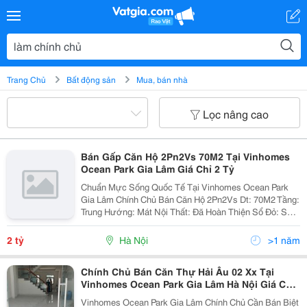
Trang Chủ
Bất động sản
Mua, bán nhà
Lọc nâng cao
Bán Gấp Căn Hộ 2Pn2Vs 70M2 Tại Vinhomes
Ocean Park Gia Lâm Giá Chỉ 2 Tỷ
Chuẩn Mực Sống Quốc Tế Tại Vinhomes Ocean Park
Gia Lâm Chính Chủ Bán Căn Hộ 2Pn2Vs Dt: 70M2 Tầng:
Trung Hướng: Mát Nội Thất: Đã Hoàn Thiện Sổ Đỏ: Sẵn
Sàng Giao Dịch Giá Chỉ 2Tỷ Chủ Nhà Thiện Chí Bán Tìm
Khách Hàng Thiện Chí...
2 tỷ
Hà Nội
>1 năm
Chính Chủ Bán Căn Thự Hải Âu 02 Xx Tại
Vinhomes Ocean Park Gia Lâm Hà Nội Giá Chỉ
22 Tỷ
Vinhomes Ocean Park Gia Lâm Chính Chủ Cần Bán Biệt