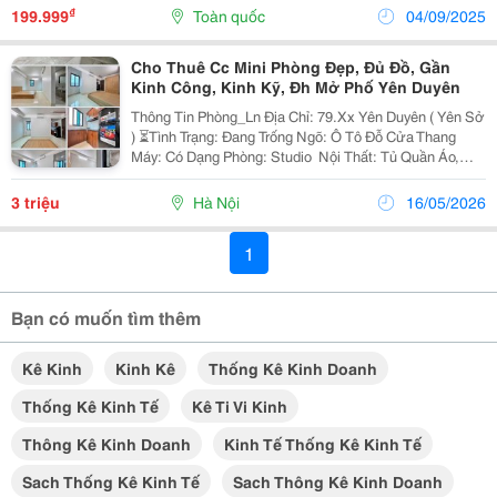
Tình Trạng, Lấy Lại Sức Khỏe Và Sự Tự Tin. Dưới
₫
199.999
Toàn quốc
04/09/2025
Đây...
Cho Thuê Cc Mini Phòng Đẹp, Đủ Đồ, Gần
Kinh Công, Kinh Kỹ, Đh Mở Phố Yên Duyên
Thông Tin Phòng_Ln Địa Chỉ: 79.Xx Yên Duyên ( Yên Sở
) ⏳Tình Trạng: Đang Trống Ngõ: Ô Tô Đỗ Cửa Thang
Máy: Có Dạng Phòng: Studio ️ Nội Thất: Tủ Quần Áo,
Điều Hòa, Nóng Lạnh, Bàn Bếp, Tủ Bếp,Giường, Tủ
Lạnh, Hút Mùi,... ✅ Tiện Ích &Bull;...
3 triệu
Hà Nội
16/05/2026
1
Bạn có muốn tìm thêm
Kê Kinh
Kinh Kê
Thống Kê Kinh Doanh
Thống Kê Kinh Tế
Kê Ti Vi Kinh
Thông Kê Kinh Doanh
Kinh Tế Thống Kê Kinh Tế
Sach Thống Kê Kinh Tế
Sach Thông Kê Kinh Doanh