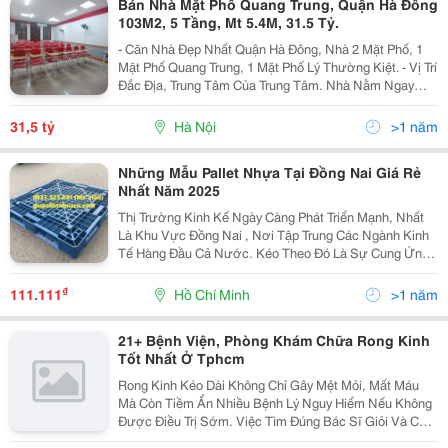
Bán Nhà Mặt Phố Quang Trung, Quận Hà Đông
103M2, 5 Tầng, Mt 5.4M, 31.5 Tỷ.
- Căn Nhà Đẹp Nhất Quận Hà Đông, Nhà 2 Mặt Phố, 1
Mặt Phố Quang Trung, 1 Mặt Phố Lý Thường Kiệt. - Vị Trí
Đắc Địa, Trung Tâm Của Trung Tâm. Nhà Nằm Ngay
Cạnh Ngã Tư Kinh Kế Văn Phú. Vị Trí Kim Cương. - Mặt
Phố Quang Trung Kinh Doanh Cực Kỳ Tốt, Phù...
31,5 tỷ
Hà Nội
>1 năm
Những Mẫu Pallet Nhựa Tại Đồng Nai Giá Rẻ
Nhất Năm 2025
Thị Trường Kinh Kế Ngày Càng Phát Triển Mạnh, Nhất
Là Khu Vực Đồng Nai , Nơi Tập Trung Các Ngành Kinh
Tế Hàng Đầu Cả Nước. Kéo Theo Đó Là Sự Cung Ứng
Hàng Hóa Ngày Càng Khan Hiếm. Ngành Pallet Nhựa
Cũng Không Ngoại Lệ, Việc Các Công Ty Phát Triển...
₫
111.111
Hồ Chí Minh
>1 năm
21+ Bệnh Viện, Phòng Khám Chữa Rong Kinh
Tốt Nhất Ở Tphcm
Rong Kinh Kéo Dài Không Chỉ Gây Mệt Mỏi, Mất Máu
Mà Còn Tiềm Ẩn Nhiều Bệnh Lý Nguy Hiểm Nếu Không
Được Điều Trị Sớm. Việc Tìm Đúng Bác Sĩ Giỏi Và Cơ
Sở Y Tế Uy Tín Sẽ Giúp Bạn Nhanh Chóng Cải Thiện