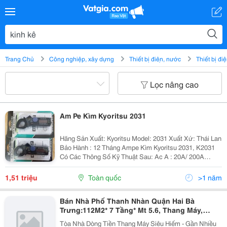
Trang Chủ
Công nghiệp, xây dựng
Thiết bị điện, nước
Thiết bị đi
Lọc nâng cao
Am Pe Kìm Kyoritsu 2031
Hãng Sản Xuất: Kyoritsu Model: 2031 Xuất Xứ: Thái Lan
Bảo Hành : 12 Tháng Ampe Kìm Kyoritsu 2031, K2031
Có Các Thông Số Kỹ Thuật Sau: Ac A : 20A/ 200A
Đường Kinh Kìm : Ø24Mm Max. Tần Số Hưởng Ứng :
40Hz~1Khz Nguồn : Lr-44 (1.
1,51 triệu
Toàn quốc
>1 năm
Bán Nhà Phố Thanh Nhàn Quận Hai Bà
Trưng:112M2* 7 Tầng* Mt 5.6, Thang Máy,
Dòng Tiền.
Tòa Nhà Dòng Tiền Thang Máy Siêu Hiếm - Gần Nhiều