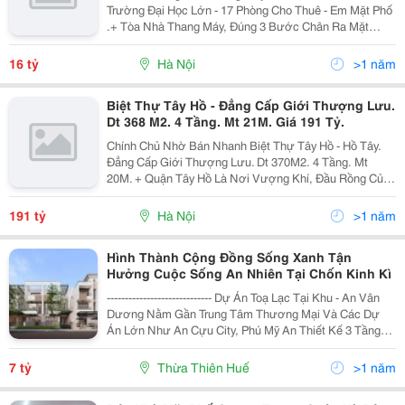
Trường Đại Học Lớn - 17 Phòng Cho Thuê - Em Mặt Phố
.+ Tòa Nhà Thang Máy, Đúng 3 Bước Chân Ra Mặt
Đường Thanh Nhàn, Gần Nhiều Trường Đại Học Như
Bách-Kinh-Xây, King Kong, Kinh Kĩ, Nhu Cầu Cao.+
16 tỷ
Hà Nội
>1 năm
Diện...
Biệt Thự Tây Hồ - Đẳng Cấp Giới Thượng Lưu.
Dt 368 M2. 4 Tầng. Mt 21M. Giá 191 Tỷ.
Chính Chủ Nhờ Bán Nhanh Biệt Thự Tây Hồ - Hồ Tây.
Đẳng Cấp Giới Thượng Lưu. Dt 370M2. 4 Tầng. Mt
20M. + Quận Tây Hồ Là Nơi Vượng Khí, Đầu Rồng Của
Thủ Đô, Nơi Mảnh Đất Kinh Kỳ Ngàn Năm Văn Hiến.
Khu Vực Hồ Tây, Nơi Mà Cho Con Người Chất Lượng
191 tỷ
Hà Nội
>1 năm
Sống...
Hình Thành Cộng Đồng Sống Xanh Tận
Hưởng Cuộc Sống An Nhiên Tại Chốn Kinh Kì
----------------------------- Dự Án Toạ Lạc Tại Khu - An Vân
Dương Nằm Gần Trung Tâm Thương Mại Và Các Dự
Án Lớn Như An Cựu City, Phú Mỹ An Thiết Kế 3 Tầng
Đẳng Cấp, Hiện Đại Với Mặt Tiền Kinh Doanh Rộng Rãi
Gồm 3 Phòng Ngủ, 4 Phòng Vệ Sinh,...
7 tỷ
Thừa Thiên Huế
>1 năm