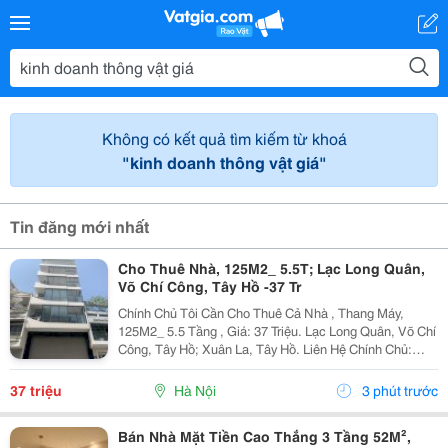
Không có kết quả tìm kiếm từ khoá
"kinh doanh thông vật giá"
Tin đăng mới nhất
Cho Thuê Nhà, 125M2_ 5.5T; Lạc Long Quân,
Võ Chí Công, Tây Hồ -37 Tr
Chính Chủ Tôi Cần Cho Thuê Cả Nhà , Thang Máy,
125M2_ 5.5 Tầng , Giá: 37 Triệu. Lạc Long Quân, Võ Chí
Công, Tây Hồ; Xuân La, Tây Hồ. Liên Hệ Chính Chủ:
0948646783 _Vỉa Hè Lớn, Mặt Tiền Rộng, Thoáng. _Vị
Trí Ngay Ngã Ba, Khu Đông Dân Cư, Kinh Doanh...
37 triệu
Hà Nội
3 phút trước
Bán Nhà Mặt Tiền Cao Thắng 3 Tầng 52M²,