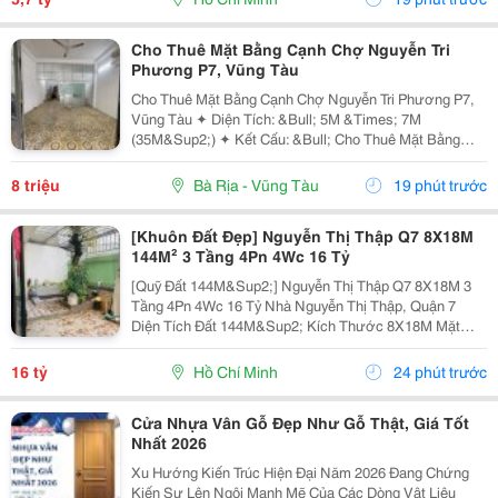
Cho Thuê Mặt Bằng Cạnh Chợ Nguyễn Tri
Phương P7, Vũng Tàu
Cho Thuê Mặt Bằng Cạnh Chợ Nguyễn Tri Phương P7,
Vũng Tàu ✦ Diện Tích: &Bull; 5M &Times; 7M
(35M&Sup2;) ✦ Kết Cấu: &Bull; Cho Thuê Mặt Bằng
Tầng Trệt &Bull; Lối Đi Chung Với Chủ Nhà &Bull;
Không Ở Lại Qua Đêm ✦ Nội Thất: &Bull; Bàn Giao
8 triệu
Bà Rịa - Vũng Tàu
19 phút trước
Mặt...
[Khuôn Đất Đẹp] Nguyễn Thị Thập Q7 8X18M
144M² 3 Tầng 4Pn 4Wc 16 Tỷ
[Quỹ Đất 144M&Sup2;] Nguyễn Thị Thập Q7 8X18M 3
Tầng 4Pn 4Wc 16 Tỷ Nhà Nguyễn Thị Thập, Quận 7
Diện Tích Đất 144M&Sup2; Kích Thước 8X18M Mặt
Ngang 8M Kết Cấu 3 Tầng 4 Phòng Ngủ &Ndash; 4
Toilet. Thông Tin Nhanh 8X18M 144M&Sup2; Đất Ngang
16 tỷ
Hồ Chí Minh
24 phút trước
8M 3...
Cửa Nhựa Vân Gỗ Đẹp Như Gỗ Thật, Giá Tốt
Nhất 2026
Xu Hướng Kiến Trúc Hiện Đại Năm 2026 Đang Chứng
Kiến Sự Lên Ngôi Mạnh Mẽ Của Các Dòng Vật Liệu