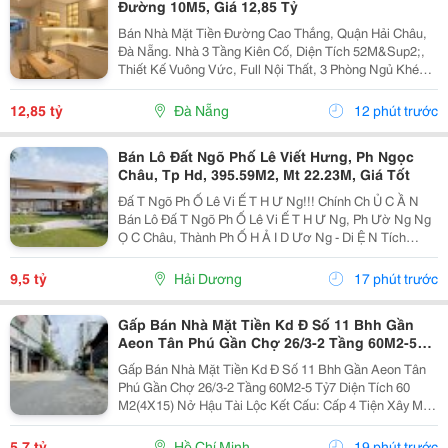
Đường 10M5, Giá 12,85 Tỷ
Bán Nhà Mặt Tiền Đường Cao Thắng, Quận Hải Châu,
Đà Nẵng. Nhà 3 Tầng Kiên Cố, Diện Tích 52M&Sup2;,
Thiết Kế Vuông Vức, Full Nội Thất, 3 Phòng Ngủ Khép
Kín Và Công Năng Đầy Đủ. Mặt Tiền Đường Rộng
10,5M, Khu Vực Đông Dân Cư, Hoạt Động Kinh Doanh
12,85 tỷ
Đà Nẵng
12 phút trước
Sầm...
Bán Lô Đất Ngõ Phố Lê Viết Hưng, Ph Ngọc
Châu, Tp Hd, 395.59M2, Mt 22.23M, Giá Tốt
Đấ T Ngõ Ph Ố Lê Vi Ế T H Ư Ng!!! Chính Ch Ủ C Ầ N
Bán Lô Đấ T Ngõ Ph Ố Lê Vi Ế T H Ư Ng, Ph Ườ Ng Ng
Ọ C Châu, Thành Ph Ố H Ả I D Ươ Ng - Di Ệ N Tích
395.59M2, M Ặ T Ti Ề N 22.23M - H Ướ Ng Nam - V Ị Trí
Đẹ P, Cách 1 Nhà Là Ra M Ặ T Ph Ố -...
9,5 tỷ
Hải Dương
17 phút trước
Gấp Bán Nhà Mặt Tiền Kd Đ Số 11 Bhh Gần
Aeon Tân Phú Gần Chợ 26/3-2 Tầng 60M2-5
Tỷ7
Gấp Bán Nhà Mặt Tiền Kd Đ Số 11 Bhh Gần Aeon Tân
Phú Gần Chợ 26/3-2 Tầng 60M2-5 Tỷ7 Diện Tích 60
M2(4X15) Nở Hậu Tài Lộc Kết Cấu: Cấp 4 Tiện Xây Mới
Khu Vực Xây Cao Tầng Ở Hoặc Cho Thuê Có Dòng Tiền
Vị Trí Tuyệt Đẹp Gần Chợ 26/3 Ngay Kênh Tham...
5,7 tỷ
Hồ Chí Minh
19 phút trước