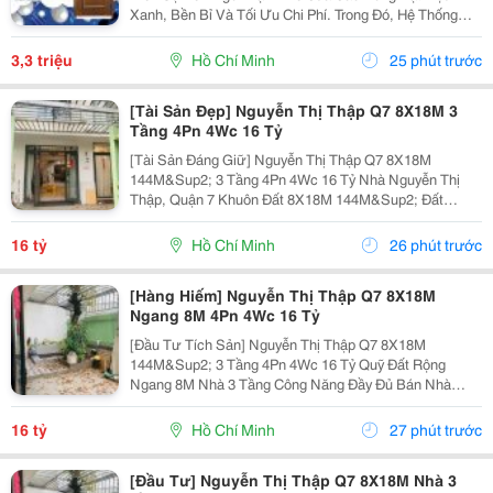
Xanh, Bền Bỉ Và Tối Ưu Chi Phí. Trong Đó, Hệ Thống
Cửa Nhựa Vân Gỗ Chính Là Sự Lựa Chọn Hàng Đầu Để
Thay Thế Cửa Gỗ Tự Nhiên Truyền Thống. Với Công
3,3 triệu
Hồ Chí Minh
25 phút trước
Nghệ...
[Tài Sản Đẹp] Nguyễn Thị Thập Q7 8X18M 3
Tầng 4Pn 4Wc 16 Tỷ
[Tài Sản Đáng Giữ] Nguyễn Thị Thập Q7 8X18M
144M&Sup2; 3 Tầng 4Pn 4Wc 16 Tỷ Nhà Nguyễn Thị
Thập, Quận 7 Khuôn Đất 8X18M 144M&Sup2; Đất
Ngang 8M Nhà 3 Tầng 4 Phòng Ngủ &Ndash; 4 Toilet.
Thông Số 8X18M 144M&Sup2; Ngang 8M 3 Tầng 4Pn
16 tỷ
Hồ Chí Minh
26 phút trước
4Wc. Điểm Đáng...
[Hàng Hiếm] Nguyễn Thị Thập Q7 8X18M
Ngang 8M 4Pn 4Wc 16 Tỷ
[Đầu Tư Tích Sản] Nguyễn Thị Thập Q7 8X18M
144M&Sup2; 3 Tầng 4Pn 4Wc 16 Tỷ Quỹ Đất Rộng
Ngang 8M Nhà 3 Tầng Công Năng Đầy Đủ Bán Nhà
Nguyễn Thị Thập, Quận 7 Khuôn Đất 8X18M, Tổng Diện
Tích 144M&Sup2; Ngang 8M Kết Cấu 3 Tầng 4 Phòng
16 tỷ
Hồ Chí Minh
27 phút trước
Ngủ &Ndash; 4...
[Đầu Tư] Nguyễn Thị Thập Q7 8X18M Nhà 3