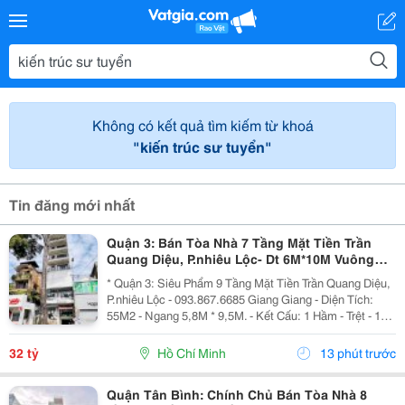
Không có kết quả tìm kiếm từ khoá
"kiến trúc sư tuyển"
Tin đăng mới nhất
Quận 3: Bán Tòa Nhà 7 Tầng Mặt Tiền Trần
Quang Diệu, P.nhiêu Lộc- Dt 6M*10M Vuông
Đẹp- Nhà 2 Mt Thoáng- Chính Chủ Chào Giá
* Quận 3: Siêu Phẩm 9 Tầng Mặt Tiền Trần Quang Diệu,
Chỉ 32T
P.nhiêu Lộc - 093.867.6685 Giang Giang - Diện Tích:
55M2 - Ngang 5,8M * 9,5M. - Kết Cấu: 1 Hầm - Trệt - 1
Lửng - 5 Tầng - Sân Thượng - Thang Máy. + Tầng Hầm:
Kinh Doanh Giặt Sấy. + Tầng Trệt -...
32 tỷ
Hồ Chí Minh
13 phút trước
Quận Tân Bình: Chính Chủ Bán Tòa Nhà 8