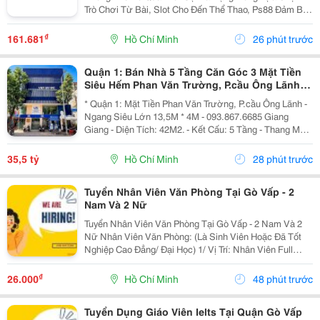
Trò Chơi Từ Bài, Slot Cho Đến Thể Thao, Ps88 Đảm Bảo
Mang Đến Những Giây Phút Thư Giãn Đầy Thú Vị Cho
Người Chơi. Chúng Tôi Cam Kết Cung Cấp Dịch Vụ
₫
161.681
Hồ Chí Minh
26 phút trước
Chăm...
Quận 1: Bán Nhà 5 Tầng Căn Góc 3 Mặt Tiền
Siêu Hếm Phan Văn Trường, P.cầu Ông Lãnh-
Dt 13M*4M- Chính Chủ Chào Giá Tốt
* Quận 1: Mặt Tiền Phan Văn Trường, P.cầu Ông Lãnh -
Ngang Siêu Lớn 13,5M * 4M - 093.867.6685 Giang
Giang - Diện Tích: 42M2. - Kết Cấu: 5 Tầng - Thang Máy
- Từ Lầu 2 Xây Vươn Ban Công Ra Rộng 4,5M - Các
Tầng Đều Thiết Kế Làm Vp Cty. - Đang Sẵn...
35,5 tỷ
Hồ Chí Minh
28 phút trước
Tuyển Nhân Viên Văn Phòng Tại Gò Vấp - 2
Nam Và 2 Nữ
Tuyển Nhân Viên Văn Phòng Tại Gò Vấp - 2 Nam Và 2
Nữ Nhân Viên Văn Phòng: (Là Sinh Viên Hoặc Đã Tốt
Nghiệp Cao Đẳng/ Đại Học) 1/ Vị Trí: Nhân Viên Full
Time (2 Nam 2 Nữ) Ca Làm: 13:00 Đến 21:00 (1 Tháng
Được Nghỉ Phép 1 Ngày, Và Hưởng Các Ngày...
₫
26.000
Hồ Chí Minh
48 phút trước
Tuyển Dụng Giáo Viên Ielts Tại Quận Gò Vấp