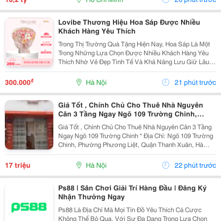
Lovibe Thương Hiệu Hoa Sáp Được Nhiều
Khách Hàng Yêu Thích
Trong Thị Trường Quà Tặng Hiện Nay, Hoa Sáp Là Một
Trong Những Lựa Chọn Được Nhiều Khách Hàng Yêu
Thích Nhờ Vẻ Đẹp Tinh Tế Và Khả Năng Lưu Giữ Lâu
Dài. Trong Số Những Thương Hiệu Nổi Bật, Lovibe
Đang Dần Trở Thành Cái Tên Được Nhiều Người Lựa
₫
300.000
Hà Nội
21 phút trước
Chọn...
Giá Tốt , Chính Chủ Cho Thuê Nhà Nguyên
Căn 3 Tầng Ngay Ngõ 109 Trường Chinh,
Thanh Xuân, Hà Nội
Giá Tốt , Chính Chủ Cho Thuê Nhà Nguyên Căn 3 Tầng
Ngay Ngõ 109 Trường Chinh * Địa Chỉ: Ngõ 109 Trường
Chinh, Phường Phương Liệt, Quận Thanh Xuân, Hà
Nội. - Nhà Nằm Tại Vị Trí Đẹp, Đường Ô Tô Tránh,
Thuận Tiện Vừa Ở Vừa Kinh Doanh Hoặc Làm Văn...
17 triệu
Hà Nội
22 phút trước
Ps88 | Sân Chơi Giải Trí Hàng Đầu | Đăng Ký
Nhận Thưởng Ngay
Ps88 Là Địa Chỉ Mà Mọi Tín Đồ Yêu Thích Cá Cược
Không Thể Bỏ Qua. Với Sự Đa Dạng Trong Lựa Chọn