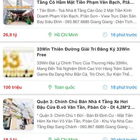
Tầng Có Hầm Mặt Tiền Phạm Văn Bạch, P.tân
Sơn- View Trực Diện Ngắm Máy Bay Đỉnh- Dt
* Tân Bình - Toà Nhà 8 Tầng Căn Góc 2 Mặt Tiền Kinh
Doanh Phạm Văn Bạch, P.tân Sơn - View Trực Diện Sân
Bay Siêu Đỉnh - 093.867.6685 Giang Giang - Diện Tích:
88,4M2 - Ngang 7,5M * 21M. - Kết Cấu: 1 Hầm - 1 Lửng -
6 Tầng - Sân Thượng - Thang Máy...
26,9 tỷ
Hồ Chí Minh
16 phút trước
33Win Thiên Đường Giải Trí Đăng Ký 33Win
Free
33Win Đại Lý Chính Thức Của Thương Hiệu 33Win,
Mang Đến Trải Nghiệm Đỉnh Cao Với Hàng Trăm Sảnh
Game Đa Dạng Như Bắn Cá, Trò Chơi, Sự Kiện Thể
Thao, Xổ Số, Game Bài Và Hơn Thế Nữa. Người Chơi
Còn Nhận Được Nhiều Ưu Đãi Hấp Dẫn Và Phần
100 triệu
Toàn quốc
18 phút trước
Thưởng Giá Trị....
Quận 3: Chính Chủ Bán Nhà 4 Tầng Xe Hơi
Đậu Cửa Đ.võ Văn Tần, P.bàn Cờ - Dt 4,2M*22M
Sh Vuông Đẹp - Giá Chào Tốt Chỉ 18,2T-
* Quận 3: Chính Chủ 1 Đời - Bán Đi Định Cư - Mặt Tiền
Hẻm Xe Hơi Võ Văn Tần, P.bàn Cờ - Khu Vip Nhà Cao
Tầng Đẹp Sang Chảnh - 093.867.6685 Giang Giang -
Diện Tích: 82M2 - Ngang 3,8M Nở Hậu 4,2M * 22M. -
Kết Cấu: 4 Tầng - Sân Thượng - 4Pn - 5Wc. -...
18,2 tỷ
Hồ Chí Minh
20 phút trước