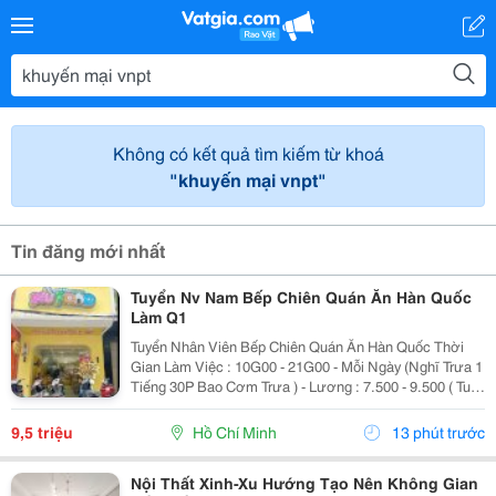
Không có kết quả tìm kiếm từ khoá
"khuyến mại vnpt"
Tin đăng mới nhất
Tuyển Nv Nam Bếp Chiên Quán Ăn Hàn Quốc
Làm Q1
Tuyển Nhân Viên Bếp Chiên Quán Ăn Hàn Quốc Thời
Gian Làm Việc : 10G00 - 21G00 - Mỗi Ngày (Nghĩ Trưa 1
Tiếng 30P Bao Cơm Trưa ) - Lương : 7.500 - 9.500 ( Tuỳ
Theo Năng Lực ) Mô Tả Công Việc: - Bếp Chiên : Sử
Dụng Được Chảo Non Biết Chiên...
9,5 triệu
Hồ Chí Minh
13 phút trước
Nội Thất Xinh-Xu Hướng Tạo Nên Không Gian