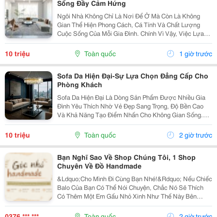
Sống Đầy Cảm Hứng
Ngôi Nhà Không Chỉ Là Nơi Để Ở Mà Còn Là Không
Gian Thể Hiện Phong Cách, Cá Tính Và Chất Lượng
Cuộc Sống Của Mỗi Gia Đình. Chính Vì Vậy, Việc Lựa
Chọn Nội Thất Xinh Đang Trở Thành Xu Hướng Được
Nhiều Người Quan Tâm Khi Muốn Biến Không Gian
10 triệu
Toàn quốc
1 giờ trước
Sống Trở...
Sofa Da Hiện Đại-Sự Lựa Chọn Đẳng Cấp Cho
Phòng Khách
Sofa Da Hiện Đại Là Dòng Sản Phẩm Được Nhiều Gia
Đình Yêu Thích Nhờ Vẻ Đẹp Sang Trọng, Độ Bền Cao
Và Khả Năng Tạo Điểm Nhấn Cho Không Gian Sống.
Với Thiết Kế Tinh Tế Cùng Chất Liệu Da Cao Cấp, Sofa
Không Chỉ Mang Lại Cảm Giác Thoải Mái Mà Còn Thể...
10 triệu
Toàn quốc
2 giờ trước
Bạn Nghĩ Sao Về Shop Chúng Tôi, 1 Shop
Chuyên Về Đồ Handmade
&Ldquo;Cho Mình Đi Cùng Bạn Nhé!&Rdquo; Nếu Chiếc
Balo Của Bạn Có Thể Nói Chuyện, Chắc Nó Sẽ Thích
Có Thêm Một Em Gấu Nhỏ Xinh Như Thế Này Bên
Cạnh. Từ Những Buổi Đi Học, Đi Làm, Đi Cà Phê Hay
Những Chuyến Đi Chơi Cuối Tuần, Em Móc Khóa Gấu
0376 *** ***
Toàn quốc
2 giờ trước