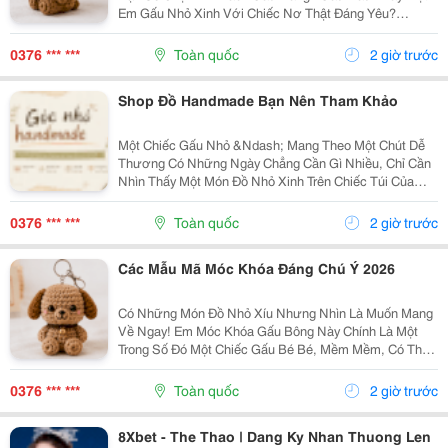
Em Gấu Nhỏ Xinh Với Chiếc Nơ Thật Đáng Yêu?
Những Chiếc Móc Khóa Gấu Bông Không Chỉ Là Phụ
Kiện Treo Túi Mà Còn Là Một Cách Để Bạn Thêm Chút
0376 *** ***
Toàn quốc
2 giờ trước
Cá Tính Vào...
Shop Đồ Handmade Bạn Nên Tham Khảo
Một Chiếc Gấu Nhỏ &Ndash; Mang Theo Một Chút Dễ
Thương Có Những Ngày Chẳng Cần Gì Nhiều, Chỉ Cần
Nhìn Thấy Một Món Đồ Nhỏ Xinh Trên Chiếc Túi Của
Mình Cũng Đủ Thấy Vui Rồi Những Em Móc Khóa Gấu
Bông Được Làm Với Kiểu Dáng Đáng Yêu, Nhỏ Gọn,
0376 *** ***
Toàn quốc
2 giờ trước
Thích...
Các Mẫu Mã Móc Khóa Đáng Chú Ý 2026
Có Những Món Đồ Nhỏ Xíu Nhưng Nhìn Là Muốn Mang
Về Ngay! Em Móc Khóa Gấu Bông Này Chính Là Một
Trong Số Đó Một Chiếc Gấu Bé Bé, Mềm Mềm, Có Thể
Treo Trên Balo, Túi Xách Hay Chìa Khóa. Mỗi Lần Nhìn
Thấy Lại Thấy Chiếc Túi Của Mình Đáng Yêu Hơn Một...
0376 *** ***
Toàn quốc
2 giờ trước
8Xbet - The Thao | Dang Ky Nhan Thuong Len