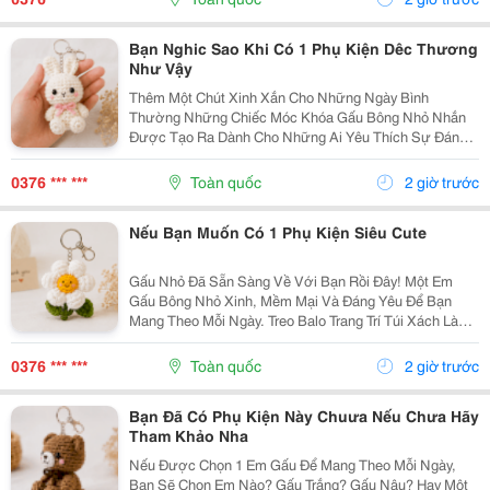
Bông...
Bạn Nghic Sao Khi Có 1 Phụ Kiện Dêc Thương
Như Vậy
Thêm Một Chút Xinh Xắn Cho Những Ngày Bình
Thường Những Chiếc Móc Khóa Gấu Bông Nhỏ Nhắn
Được Tạo Ra Dành Cho Những Ai Yêu Thích Sự Đáng
Yêu Và Những Món Đồ Có Dấu Ấn Riêng. Từ Chiếc Balo
Đi Học, Túi Xách Đi Chơi Đến Chùm Chìa Khóa Quen
0376 *** ***
Toàn quốc
2 giờ trước
Thuộc,...
Nếu Bạn Muốn Có 1 Phụ Kiện Siêu Cute
Gấu Nhỏ Đã Sẵn Sàng Về Với Bạn Rồi Đây! Một Em
Gấu Bông Nhỏ Xinh, Mềm Mại Và Đáng Yêu Để Bạn
Mang Theo Mỗi Ngày. Treo Balo Trang Trí Túi Xách Làm
Móc Khóa Tặng Người Bạn Yêu Quý
Gocnhohandmade.com Không Cần Quá Nhiều Phụ
0376 *** ***
Toàn quốc
2 giờ trước
Kiện, Chỉ Một Em Gấu...
Bạn Đã Có Phụ Kiện Này Chuưa Nếu Chưa Hãy
Tham Khảo Nha
Nếu Được Chọn 1 Em Gấu Để Mang Theo Mỗi Ngày,
Bạn Sẽ Chọn Em Nào? Gấu Trắng? Gấu Nâu? Hay Một