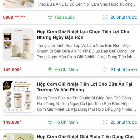
Theo Bữa Ăn Đầy Đủ Đến Nơi Làm Việc Hoặc Trường
Học. So Với Cơm Hay Thức Ăn Khô, Canh Là Món Ăn
Có Nhiều Nước Nên Người Dùng Thường Lo Ngại Về
0909 *** ***
Toàn quốc
20 phút trước
Khả Năng Giữ...
Hộp Cơm Giữ Nhiệt Lựa Chọn Tiện Lợi Cho
Những Ngày Bận Rộn
Trong Lịch Trình Học Tập Và Làm Việc Bận Rộn, Việc
Chuẩn Bị Sẵn Bữa Ăn Từ Nhà Giúp Bạn Chủ Động Hơn
Trong Ngày. Hộp Cơm Giữ Nhiệt Là Vật Dụng Tiện Ích,
Hỗ Trợ Mang Theo Cơm Và Các Món Ăn Một Cách Gọn
Gàng, Phù Hợp Với Nhiều Nhu Cầu Sử Dụng. Chọn...
₫
149.000
Hồ Chí Minh
21 phút trước
Hộp Cơm Giữ Nhiệt Tiện Lợi Cho Bữa Ăn Tại
Trường Và Văn Phòng
Mang Theo Bữa Ăn Tự Chuẩn Bị Giúp Bạn Chủ Động
Hơn Trong Những Ngày Có Lịch Trình Bận Rộn. Hộp
Cơm Giữ Nhiệt Là Vật Dụng Phù Hợp Để Đựng Nhiều
Món Ăn, Dễ Dàng Mang Theo Khi Đi Học, Đi Làm Hoặc
Tham Gia Các Hoạt Động Bên Ngoài. Lựa Chọn Hộp Có
₫
149.000
Hồ Chí Minh
25 phút trước
Nhiều...
Hộp Cơm Giữ Nhiệt Giải Pháp Tiện Dụng Cho