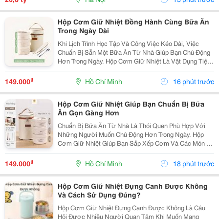
Hộp Cơm Giữ Nhiệt Đồng Hành Cùng Bữa Ăn
Trong Ngày Dài
Khi Lịch Trình Học Tập Và Công Việc Kéo Dài, Việc
Chuẩn Bị Sẵn Một Bữa Ăn Từ Nhà Giúp Bạn Chủ Động
Hơn Trong Ngày. Hộp Cơm Giữ Nhiệt Là Vật Dụng Tiện
Lợi, Hỗ Trợ Mang Theo Nhiều Món Ăn Và Phù Hợp Với
Những Người Thường Xuyên Ăn Trưa Tại Trường,
₫
149.000
Hồ Chí Minh
16 phút trước
Văn...
Hộp Cơm Giữ Nhiệt Giúp Bạn Chuẩn Bị Bữa
Ăn Gọn Gàng Hơn
Chuẩn Bị Bữa Ăn Từ Nhà Là Thói Quen Phù Hợp Với
Những Người Muốn Chủ Động Hơn Trong Ngày. Hộp
Cơm Giữ Nhiệt Giúp Bạn Sắp Xếp Cơm Và Các Món Ăn
Kèm Gọn Gàng, Thuận Tiện Mang Theo Đến Trường,
Văn Phòng Hoặc Trong Những Chuyến Đi. Chọn Hộp Có
₫
149.000
Hồ Chí Minh
18 phút trước
Số Ngăn...
Hộp Cơm Giữ Nhiệt Đựng Canh Được Không
Và Cách Sử Dụng Đúng?
Hộp Cơm Giữ Nhiệt Đựng Canh Được Không Là Câu
Hỏi Được Nhiều Người Quan Tâm Khi Muốn Mang