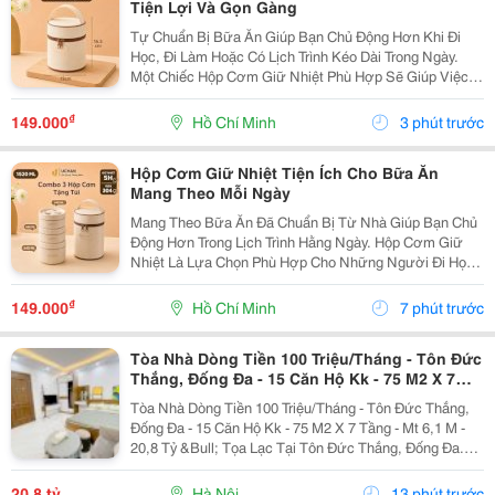
Tiện Lợi Và Gọn Gàng
Tự Chuẩn Bị Bữa Ăn Giúp Bạn Chủ Động Hơn Khi Đi
Học, Đi Làm Hoặc Có Lịch Trình Kéo Dài Trong Ngày.
Một Chiếc Hộp Cơm Giữ Nhiệt Phù Hợp Sẽ Giúp Việc
Sắp Xếp Và Mang Theo Các Món Ăn Trở Nên Thuận
Tiện, Đồng Thời Phù Hợp Với Nhiều Thói Quen Sinh
₫
149.000
Hồ Chí Minh
3 phút trước
Hoạt...
Hộp Cơm Giữ Nhiệt Tiện Ích Cho Bữa Ăn
Mang Theo Mỗi Ngày
Mang Theo Bữa Ăn Đã Chuẩn Bị Từ Nhà Giúp Bạn Chủ
Động Hơn Trong Lịch Trình Hằng Ngày. Hộp Cơm Giữ
Nhiệt Là Lựa Chọn Phù Hợp Cho Những Người Đi Học,
Đi Làm Hoặc Thường Xuyên Di Chuyển, Giúp Việc Sắp
Xếp Và Mang Theo Thức Ăn Trở Nên Gọn Gàng Hơn.
₫
149.000
Hồ Chí Minh
7 phút trước
Lựa...
Tòa Nhà Dòng Tiền 100 Triệu/Tháng - Tôn Đức
Thắng, Đống Đa - 15 Căn Hộ Kk - 75 M2 X 7
Tầng - Mt 6,1 M - 20,8 Tỷ
Tòa Nhà Dòng Tiền 100 Triệu/Tháng - Tôn Đức Thắng,
Đống Đa - 15 Căn Hộ Kk - 75 M2 X 7 Tầng - Mt 6,1 M -
20,8 Tỷ &Bull; Tọa Lạc Tại Tôn Đức Thắng, Đống Đa.
Cách Mặt Phố Khoảng 50 Mét, Cách Ô Tô Tránh Khoảng
10 Mét, Vị Trí Thuận Tiện Khai Thác...
20,8 tỷ
Hà Nội
13 phút trước