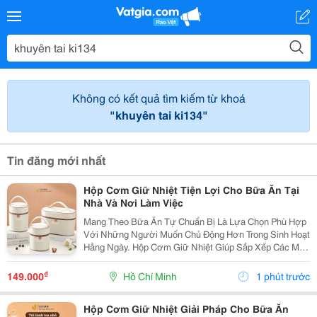
Không có kết quả tìm kiếm từ khoá
"khuyên tai ki134"
Tin đăng mới nhất
Hộp Cơm Giữ Nhiệt Tiện Lợi Cho Bữa Ăn Tại
Nhà Và Nơi Làm Việc
Mang Theo Bữa Ăn Tự Chuẩn Bị Là Lựa Chọn Phù Hợp
Với Những Người Muốn Chủ Động Hơn Trong Sinh Hoạt
Hằng Ngày. Hộp Cơm Giữ Nhiệt Giúp Sắp Xếp Các Món
Ăn Gọn Gàng, Thuận Tiện Mang Đến Trường, Văn
Phòng Hoặc Sử Dụng Khi Đi Xa. Lựa Chọn Hộp Theo
₫
149.000
Hồ Chí Minh
1 phút trước
Số...
Hộp Cơm Giữ Nhiệt Giải Pháp Cho Bữa Ăn