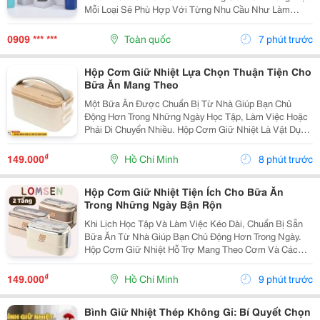
Mỗi Loại Sẽ Phù Hợp Với Từng Nhu Cầu Như Làm
Việc, Học Tập, Di Chuyển Hay Du Lịch. Hãy Cùng
Cozycup Tìm Hiểu Sự Khác Biệt Để Lựa Chọn Chiếc Ly
0909 *** ***
Toàn quốc
7 phút trước
Phù...
Hộp Cơm Giữ Nhiệt Lựa Chọn Thuận Tiện Cho
Bữa Ăn Mang Theo
Một Bữa Ăn Được Chuẩn Bị Từ Nhà Giúp Bạn Chủ
Động Hơn Trong Những Ngày Học Tập, Làm Việc Hoặc
Phải Di Chuyển Nhiều. Hộp Cơm Giữ Nhiệt Là Vật Dụng
Hữu Ích, Giúp Sắp Xếp Các Món Ăn Ngăn Nắp Và
Thuận Tiện Mang Theo Trong Ngày. Chọn Hộp Theo
₫
149.000
Hồ Chí Minh
8 phút trước
Khẩu Phần...
Hộp Cơm Giữ Nhiệt Tiện Ích Cho Bữa Ăn
Trong Những Ngày Bận Rộn
Khi Lịch Học Tập Và Làm Việc Kéo Dài, Chuẩn Bị Sẵn
Bữa Ăn Từ Nhà Giúp Bạn Chủ Động Hơn Trong Ngày.
Hộp Cơm Giữ Nhiệt Hỗ Trợ Mang Theo Cơm Và Các
Món Ăn Kèm Một Cách Gọn Gàng, Phù Hợp Với Nhiều
Nhu Cầu Sử Dụng Khác Nhau. Xác Định Số Lượng Món
₫
149.000
Hồ Chí Minh
9 phút trước
Thường...
Bình Giữ Nhiệt Thép Không Gỉ: Bí Quyết Chọn