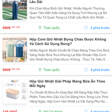
Lâu Dài
Khi Chọn Mua Bình Giữ Nhiệt, Nhiều Người Thường
Quan Tâm Đến Kiểu Dáng Và Dung Tích Nhưng Lại Bỏ
Qua Yếu Tố Quan Trọng Là Chất Liệu Bình Giữ Nhiệt .
Mỗi Loại Chất Liệu Đều Có Những Ưu Điểm Và Hạn Chế
Riêng, Ảnh Hưởng Đến Khả Năng Giữ Nhiệt, Độ Bền...
0909 *** ***
Toàn quốc
2 phút trước
Hộp Cơm Giữ Nhiệt Đựng Cháo Được Không
Và Cách Sử Dụng Đúng?
Nhiều Người Muốn Chuẩn Bị Cháo Mang Theo Cho Bữa
Sáng Hoặc Bữa Trưa Nhưng Lại Băn Khoăn Hộp Cơm
Giữ Nhiệt Đựng Cháo Được Không . Thực Tế, Nếu Sử
Dụng Đúng Cách, Hộp Cơm Giữ Nhiệt Hoàn Toàn Có
Thể Đáp Ứng Nhu Cầu Này. Tuy Nhiên, Để Cháo Giữ
0909 *** ***
Toàn quốc
4 phút trước
Được Hương...
Hộp Giữ Nhiệt Giải Pháp Mang Bữa Ăn Theo
Mỗi Ngày
Tự Chuẩn Bị Bữa Ăn Giúp Bạn Dễ Dàng Sắp Xếp Thực
Phẩm Theo Nhu Cầu Và Chủ Động Hơn Trong Lịch Trình
Hằng Ngày. Hộp Cơm Giữ Nhiệt Là Vật Dụng Phù Hợp
Để Mang Cơm Đến Trường, Nơi Làm Việc Hoặc Sử
Dụng Trong Những Chuyến Đi. Ưu Tiên Thiết Kế Có
₫
149.000
Hồ Chí Minh
5 phút trước