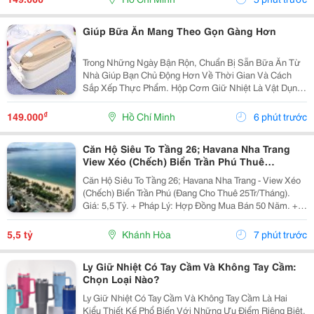
Nhiều...
Giúp Bữa Ăn Mang Theo Gọn Gàng Hơn
Trong Những Ngày Bận Rộn, Chuẩn Bị Sẵn Bữa Ăn Từ
Nhà Giúp Bạn Chủ Động Hơn Về Thời Gian Và Cách
Sắp Xếp Thực Phẩm. Hộp Cơm Giữ Nhiệt Là Vật Dụng
Tiện Lợi, Phù Hợp Để Mang Theo Cơm Và Các Món Ăn
Kèm Khi Đi Học, Đi Làm Hoặc Di Chuyển Trong Ngày.
₫
149.000
Hồ Chí Minh
6 phút trước
Chọn...
Căn Hộ Siêu To Tầng 26; Havana Nha Trang
View Xéo (Chếch) Biển Trần Phú Thuê
25Tr/Tháng 5,5 Tỷ
Căn Hộ Siêu To Tầng 26; Havana Nha Trang - View Xéo
(Chếch) Biển Trần Phú (Đang Cho Thuê 25Tr/Tháng).
Giá: 5,5 Tỷ. + Pháp Lý: Hợp Đồng Mua Bán 50 Năm. +
Toạ Lạc: 38 Trần Phú, P Lộc Thọ, Tp Nha Trang, Tỉnh
Khánh Hoà. + Diện Tích: 160M&Sup2; Tầng 26 /...
5,5 tỷ
Khánh Hòa
7 phút trước
Ly Giữ Nhiệt Có Tay Cầm Và Không Tay Cầm:
Chọn Loại Nào?
Ly Giữ Nhiệt Có Tay Cầm Và Không Tay Cầm Là Hai
Kiểu Thiết Kế Phổ Biến Với Những Ưu Điểm Riêng Biệt.