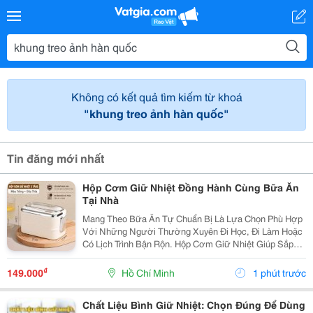
Không có kết quả tìm kiếm từ khoá
"khung treo ảnh hàn quốc"
Tin đăng mới nhất
Hộp Cơm Giữ Nhiệt Đồng Hành Cùng Bữa Ăn
Tại Nhà
Mang Theo Bữa Ăn Tự Chuẩn Bị Là Lựa Chọn Phù Hợp
Với Những Người Thường Xuyên Đi Học, Đi Làm Hoặc
Có Lịch Trình Bận Rộn. Hộp Cơm Giữ Nhiệt Giúp Sắp
Xếp Các Món Ăn Gọn Gàng, Thuận Tiện Mang Theo Và
Sử Dụng Trong Ngày. Chọn Hộp Theo Cách Sắp Xếp
₫
149.000
Hồ Chí Minh
1 phút trước
Thức...
Chất Liệu Bình Giữ Nhiệt: Chọn Đúng Để Dùng