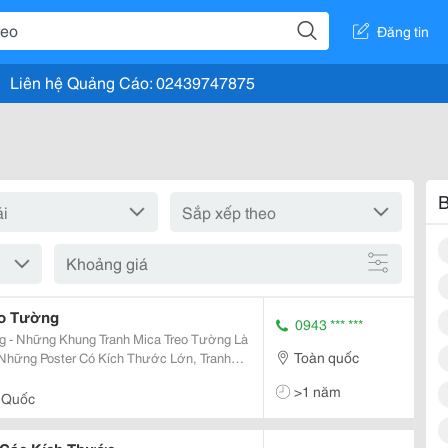
Đăng tin
Liên hệ Quảng Cáo: 02439747875
B
Khoảng giá
eo Tường
0943 *** ***
 - Những Khung Tranh Mica Treo Tường Là
Toàn quốc
hững Poster Có Kích Thước Lớn, Tranh
áo Hoặc Tráng Trí. Khung Mica Treo Tường
>1 năm
àm Bằng...
 Quốc