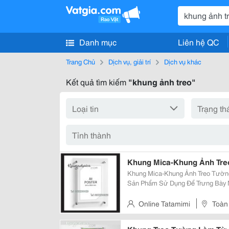
Danh mục
Liên hệ QC
Trang Chủ
Dịch vụ, giải trí
Dịch vụ khác
Kết quả tìm kiếm
"khung ảnh treo"
Khung Mica-Khung Ảnh Tr
Khung Mica-Khung Ảnh Treo Tường
Sản Phẩm Sử Dụng Để Trưng Bày N
Nghệ Thuật Với Mục Đích Quảng C
Của Chúng Tôi Là Một Sản Phẩm L
Online Tatamimi
Toàn