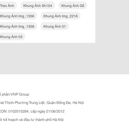
Treo Ảnh
Khung Ảnh Sh154
Khung Ảnh Gỗ
Khung Ảnh Img_1356
Khung Ảnh Img_2216
Khung Ảnh Img_1358
Khung Ảnh 01
Khung Ảnh 03
ổ phần VNP Group
hái Thịnh Phường Trung Liệt, Quận Đống Đa, Hà Nội
N: 0102015284, cấp ngày 21/06/2012
ở kế hoạch và đầu tư thành phố Hà Nội