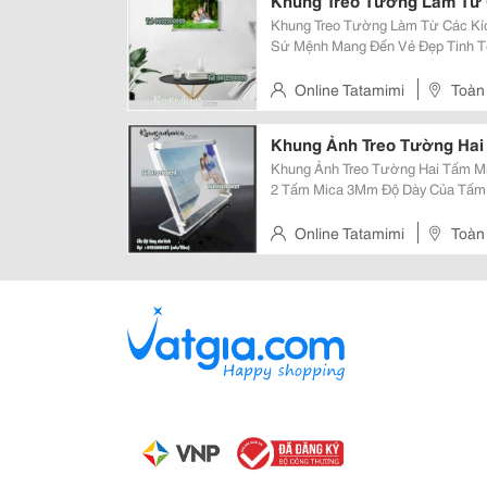
Khung Treo Tường Làm Từ 
Khung Treo Tường Làm Từ Các Kí
Sứ Mệnh Mang Đến Vẻ Đẹp Tinh T
Những Sản Phẩm Khung Ảnh Treo T
Đối Với Khung Tranh Âm Tường Thì
Online Tatamimi
Toàn
Khung Ảnh Treo Tường Ha
Khung Ảnh Treo Tường Hai Tấm M
2 Tấm Mica 3Mm Độ Dày Của Tấm 
3Mm (Tổng Là 6Mm). Cấu Tạo Khun
Thông Tin Sản Phẩm Mẫu 2 Tấm Mi
Online Tatamimi
Toàn