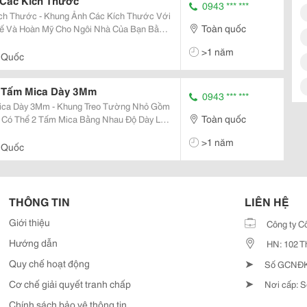
Các Kích Thước
0943 *** ***
ch Thước - Khung Ảnh Các Kích Thước Với
Toàn quốc
ế Và Hoàn Mỹ Cho Ngôi Nhà Của Bạn Bằng
ường, Tranh Dán Tường, Kệ Gỗ. Đặc Biệt,
>1 năm
 Việc Đo...
 Quốc
i Tấm Mica Dày 3Mm
0943 *** ***
ica Dày 3Mm - Khung Treo Tường Nhỏ Gồm
Toàn quốc
Có Thể 2 Tấm Mica Bằng Nhau Độ Dày Là
g Poster Hai Tấm Mica Ghép Lại. Bằng
>1 năm
ca Trong Có Độ...
 Quốc
THÔNG TIN
LIÊN HỆ
Giới thiệu
Công ty C
Hướng dẫn
HN: 102 T
➤
Quy chế hoạt động
Số GCNĐKD
➤
Cơ chế giải quyết tranh chấp
Nơi cấp: S
Chính sách bảo vệ thông tin