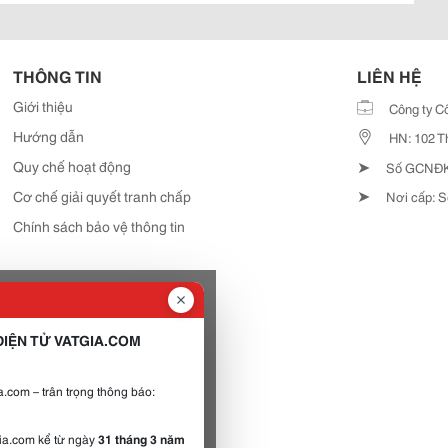
THÔNG TIN
LIÊN HỆ
Giới thiệu
Công ty C
Hướng dẫn
HN: 102 T
➤
Quy chế hoạt động
Số GCNĐKD
➤
Cơ chế giải quyết tranh chấp
Nơi cấp: S
Chính sách bảo vệ thông tin
IỆN TỬ VATGIA.COM
.com – trân trọng thông báo:
gia.com kể từ ngày
31 tháng 3 năm