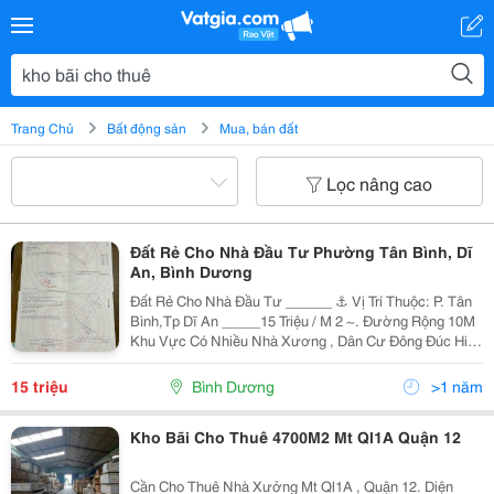
Trang Chủ
Bất động sản
Mua, bán đất
Lọc nâng cao
Đất Rẻ Cho Nhà Đầu Tư Phường Tân Bình, Dĩ
An, Bình Dương
Đất Rẻ Cho Nhà Đầu Tư ______ ⚓ Vị Trí Thuộc: P. Tân
Bình,Tp Dĩ An _____15 Triệu / M 2 ~. Đường Rộng 10M
Khu Vực Có Nhiều Nhà Xương , Dân Cư Đông Đúc Hiện
Tại Hải Còn 2 Sổ 500M &Amp; 700M Rất Phù Hợp Để
Xây Kho Bãi Cho Thuê Hoặc Phân Lô Tách Thửa
15 triệu
Bình Dương
>1 năm
Kho Bãi Cho Thuê 4700M2 Mt Ql1A Quận 12
Cần Cho Thuê Nhà Xưởng Mt Ql1A , Quận 12. Diện