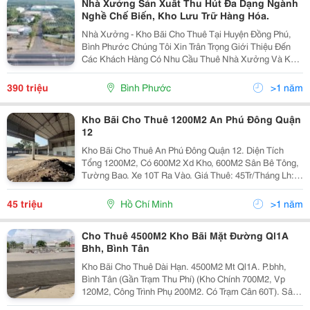
Nhà Xưởng Sản Xuất Thu Hút Đa Dạng Ngành
Nghề Chế Biến, Kho Lưu Trữ Hàng Hóa.
Nhà Xưởng - Kho Bãi Cho Thuê Tại Huyện Đồng Phú,
Bình Phước Chúng Tôi Xin Trân Trọng Giới Thiệu Đến
Các Khách Hàng Có Nhu Cầu Thuê Nhà Xưởng Và Kho
Bãi, Với Diện Tích Lớn Và Tiện Ích Hiện Đại Tại Huyện
Đồng Phú, Bình Phước. Thông Tin Chi Tiết: - 1...
390 triệu
Bình Phước
>1 năm
Kho Bãi Cho Thuê 1200M2 An Phú Đông Quận
12
Kho Bãi Cho Thuê An Phú Đông Quận 12. Diện Tích
Tổng 1200M2, Có 600M2 Xd Kho, 600M2 Sân Bê Tông,
Tường Bao. Xe 10T Ra Vào. Giá Thuê: 45Tr/Tháng Lh:
090.9298353 Tùng
45 triệu
Hồ Chí Minh
>1 năm
Cho Thuê 4500M2 Kho Bãi Mặt Đường Ql1A
Bhh, Bình Tân
Kho Bãi Cho Thuê Dài Hạn. 4500M2 Mt Ql1A. P.bhh,
Bình Tân (Gần Trạm Thu Phí) (Kho Chính 700M2, Vp
120M2, Công Trình Phụ 200M2. Có Trạm Cân 60T). Sân
Bãi - Mặt Tiền Rộng, Nền Betong Chịu Lực. Container