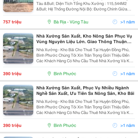
Tàu &Bull; Diện Tích Tổng Khu Xưởng : 115,544M2
&Bull; Hệ Thống Đường Nội Bộ: Đường Chính Giữa
Khu Rộng 22M. Đường Giữa Các Phân Khu Rộng 7M,
Khoảng Cách Các Xưởng Từ 15-30M &Bull; Nước
757 triệu
Bà Rịa - Vũng Tàu
>1 năm
Thải:...
Nhà Xưởng Sản Xuất, Kho Nông Sản Phục Vụ
Vùng Nguyên Liệu Lớn. Giao Thông Thuận
Tiện
Nhà Xưởng - Kho Bãi Cho Thuê Tại Huyện Đồng Phú,
Bình Phước Chúng Tôi Xin Trân Trọng Giới Thiệu Đến
Các Khách Hàng Có Nhu Cầu Thuê Nhà Xưởng Và Kho
Bãi, Với Diện Tích Lớn Và Tiện Ích Hiện Đại Tại Huyện
Đồng Phú, Bình Phước. Thông Tin Chi Tiết: - 1...
390 triệu
Bình Phước
>1 năm
Nhà Xưởng Sản Xuất, Phục Vụ Nhiều Ngành
Nghề Sản Xuất, Ưu Tiên Sx Nông Sản, Kho Bãi
Nhà Xưởng - Kho Bãi Cho Thuê Tại Huyện Đồng Phú,
Bình Phước Chúng Tôi Xin Trân Trọng Giới Thiệu Đến
Các Khách Hàng Có Nhu Cầu Thuê Nhà Xưởng Và Kho
Bãi, Với Diện Tích Lớn Và Tiện Ích Hiện Đại Tại Huyện
Đồng Phú, Bình Phước. Thông Tin Chi Tiết: - 1...
390 triệu
Bình Phước
>1 năm