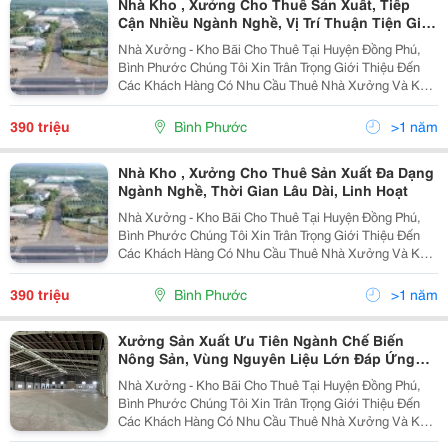
Nhà Kho , Xưởng Cho Thuê Sản Xuất, Tiếp
Cận Nhiều Ngành Nghề, Vị Trí Thuận Tiện Giao
Thông
Nhà Xưởng - Kho Bãi Cho Thuê Tại Huyện Đồng Phú,
Bình Phước Chúng Tôi Xin Trân Trọng Giới Thiệu Đến
Các Khách Hàng Có Nhu Cầu Thuê Nhà Xưởng Và Kho
Bãi, Với Diện Tích Lớn Và Tiện Ích Hiện Đại Tại Huyện
Đồng Phú, Bình Phước. Thông Tin Chi Tiết: - 1...
390 triệu
Bình Phước
>1 năm
Nhà Kho , Xưởng Cho Thuê Sản Xuất Đa Dạng
Ngành Nghề, Thời Gian Lâu Dài, Linh Hoạt
Nhà Xưởng - Kho Bãi Cho Thuê Tại Huyện Đồng Phú,
Bình Phước Chúng Tôi Xin Trân Trọng Giới Thiệu Đến
Các Khách Hàng Có Nhu Cầu Thuê Nhà Xưởng Và Kho
Bãi, Với Diện Tích Lớn Và Tiện Ích Hiện Đại Tại Huyện
Đồng Phú, Bình Phước. Thông Tin Chi Tiết: - 1...
390 triệu
Bình Phước
>1 năm
Xưởng Sản Xuất Ưu Tiên Ngành Chế Biến
Nông Sản, Vùng Nguyên Liệu Lớn Đáp Ứng
Nhu Cầu Sx
Nhà Xưởng - Kho Bãi Cho Thuê Tại Huyện Đồng Phú,
Bình Phước Chúng Tôi Xin Trân Trọng Giới Thiệu Đến
Các Khách Hàng Có Nhu Cầu Thuê Nhà Xưởng Và Kho
Bãi, Với Diện Tích Lớn Và Tiện Ích Hiện Đại Tại Huyện