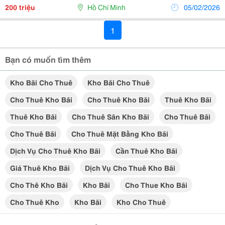
24/24. Thích Hợp Showroom Trưng Bày, Trạm...
200 triệu
Hồ Chí Minh
05/02/2026
1
Bạn có muốn tìm thêm
Kho Bãi Cho Thuê
Kho Bãi Cho Thuê
Cho Thuê Kho Bãi
Cho Thuê Kho Bãi
Thuê Kho Bãi
Thuê Kho Bãi
Cho Thuê Sân Kho Bãi
Cho Thuê Bãi
Cho Thuê Bãi
Cho Thuê Mặt Bằng Kho Bãi
Dịch Vụ Cho Thuê Kho Bãi
Cần Thuê Kho Bãi
Giá Thuê Kho Bãi
Dịch Vụ Cho Thuê Kho Bãi
Cho Thê Kho Bãi
Kho Bãi
Cho Thue Kho Bãi
Cho Thuê Kho
Kho Bãi
Kho Cho Thuê