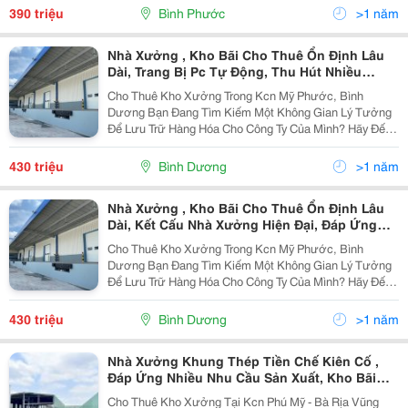
Đồng Phú, Bình Phước. Thông Tin Chi Tiết: - 1...
390 triệu
Bình Phước
>1 năm
Nhà Xưởng , Kho Bãi Cho Thuê Ổn Định Lâu
Dài, Trang Bị Pc Tự Động, Thu Hút Nhiều
Ngành Nghề
Cho Thuê Kho Xưởng Trong Kcn Mỹ Phước, Bình
Dương Bạn Đang Tìm Kiếm Một Không Gian Lý Tưởng
Để Lưu Trữ Hàng Hóa Cho Công Ty Của Mình? Hãy Đến
Với Chúng Tôi Tại Kcn Mỹ Phước, Bình Dương - Nơi
Chúng Tôi Cung Cấp Các Kho Xưởng Chất Lượng Hàng
430 triệu
Bình Dương
>1 năm
Đầu,...
Nhà Xưởng , Kho Bãi Cho Thuê Ổn Định Lâu
Dài, Kết Cấu Nhà Xưởng Hiện Đại, Đáp Ứng
Mọi Nhu Cầu
Cho Thuê Kho Xưởng Trong Kcn Mỹ Phước, Bình
Dương Bạn Đang Tìm Kiếm Một Không Gian Lý Tưởng
Để Lưu Trữ Hàng Hóa Cho Công Ty Của Mình? Hãy Đến
Với Chúng Tôi Tại Kcn Mỹ Phước, Bình Dương - Nơi
Chúng Tôi Cung Cấp Các Kho Xưởng Chất Lượng Hàng
430 triệu
Bình Dương
>1 năm
Đầu,...
Nhà Xưởng Khung Thép Tiền Chế Kiên Cố ,
Đáp Ứng Nhiều Nhu Cầu Sản Xuất, Kho Bãi
Cho Thuê
Cho Thuê Kho Xưởng Tại Kcn Phú Mỹ - Bà Rịa Vũng