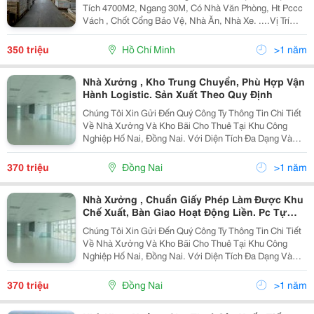
Tích 4700M2, Ngang 30M, Có Nhà Văn Phòng, Ht Pccc
Vách , Chốt Cổng Bảo Vệ, Nhà Ăn, Nhà Xe. ....Vị Trí
Đẹp, Xe Container 40F Vào Tận Kho. Khu Tập Trung
Nhiều Showroom, Văn Phòng Kho Công Ty, Nhà
350 triệu
Hồ Chí Minh
>1 năm
Xưởng....
Nhà Xưởng , Kho Trung Chuyển, Phù Hợp Vận
Hành Logistic. Sản Xuất Theo Quy Định
Chúng Tôi Xin Gửi Đến Quý Công Ty Thông Tin Chi Tiết
Về Nhà Xưởng Và Kho Bãi Cho Thuê Tại Khu Công
Nghiệp Hố Nai, Đồng Nai. Với Diện Tích Đa Dạng Và
Các Tiện Ích Hiện Đại, Chúng Tôi Tin Rằng Đây Sẽ Là
Nơi Lý Tưởng Để Phục Vụ Mọi Nhu Cầu Sản Xuất Và...
370 triệu
Đồng Nai
>1 năm
Nhà Xưởng , Chuẩn Giấy Phép Làm Được Khu
Chế Xuất, Bàn Giao Hoạt Động Liền. Pc Tự
Động
Chúng Tôi Xin Gửi Đến Quý Công Ty Thông Tin Chi Tiết
Về Nhà Xưởng Và Kho Bãi Cho Thuê Tại Khu Công
Nghiệp Hố Nai, Đồng Nai. Với Diện Tích Đa Dạng Và
Các Tiện Ích Hiện Đại, Chúng Tôi Tin Rằng Đây Sẽ Là
Nơi Lý Tưởng Để Phục Vụ Mọi Nhu Cầu Sản Xuất Và...
370 triệu
Đồng Nai
>1 năm