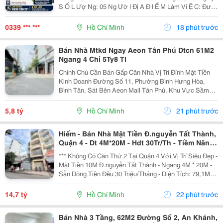
S Ố L Ượ Ng: 05 Ng Ườ I Đị A Đ I Ể M Làm Vi Ệ C: Đườ
Ng D Ươ Ng Công Khi, Ấ P 4, Xuân Th Ớ I S Ơ N,
Tp.hcm ⏰ Th Ờ I Gian: Làm Vi Ệ C Theo...
0339 *** ***
Hồ Chí Minh
18 phút trước
Bán Nhà Mtkd Ngay Aeon Tân Phú Dtcn 61M2
Ngang 4 Chỉ 5Ty8 Tl
Chính Chủ Cần Bán Gấp Căn Nhà Vị Trí Đỉnh Mặt Tiền
Kinh Doanh Đường Số 11, Phường Bình Hưng Hòa,
Bình Tân, Sát Bên Aeon Mall Tân Phú. Khu Vực Sầm
Uất, Buôn Bán Nhộn Nhịp, Tiện Di Chuyển Ra Lê Trọng
Tấn, Quốc Lộ 1A. - Thông Số Vàng: Chiều Ngang 4M
5,8 tỷ
Hồ Chí Minh
21 phút trước
X...
Hiếm - Bán Nhà Mặt Tiền Đ.nguyễn Tất Thành,
Quận 4 - Dt 4M*20M - Hdt 30Tr/Th - Tiềm Năng
Tương Lai Giá Trị Cảng Nguyễn Tất Thành
*** Không Có Căn Thứ 2 Tại Quận 4 Với Vị Trí Siêu Đẹp -
Phát Triển
Mặt Tiền 10M Đ.nguyễn Tất Thành - Ngang 4M * 20M -
Sẵn Dòng Tiền Đều 30 Triệu/Tháng - Diện Tích: 79,1M2.
- Kết Cấu: 4 Tầng. - Đang Cho Thuê Khoán Chdv:
30Tr/Th. - Vị Trí Siêu Hiếm Bán Ngay...
14,7 tỷ
Hồ Chí Minh
22 phút trước
Bán Nhà 3 Tầng, 62M2 Đường Số 2, An Khánh,