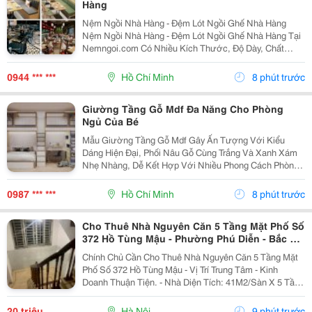
Hàng
Nệm Ngồi Nhà Hàng - Đệm Lót Ngồi Ghế Nhà Hàng
Nệm Ngồi Nhà Hàng - Đệm Lót Ngồi Ghế Nhà Hàng Tại
Nemngoi.com Có Nhiều Kích Thước, Độ Dày, Chất
Liệu, Màu Sắc Và Kiểu Dáng Để Lựa Chọn Theo Nhu
Cầu. Sản Phẩm Nhận Số Lượng Sỉ Lẻ, Đang Có Khuyến
0944 *** ***
Hồ Chí Minh
8 phút trước
Mãi, Ưu...
Giường Tầng Gỗ Mdf Đa Năng Cho Phòng
Ngủ Của Bé
Mẫu Giường Tầng Gỗ Mdf Gây Ấn Tượng Với Kiểu
Dáng Hiện Đại, Phối Nâu Gỗ Cùng Trắng Và Xanh Xám
Nhẹ Nhàng, Dễ Kết Hợp Với Nhiều Phong Cách Phòng
Ngủ. Thiết Kế Tận Dụng Tốt Chiều Cao, Giúp Khu Vực
Nội Thất Trẻ Em Trở Nên Gọn Gàng Mà Vẫn Đảm Bảo
0987 *** ***
Hồ Chí Minh
8 phút trước
Đầy Đủ...
Cho Thuê Nhà Nguyên Căn 5 Tầng Mặt Phố Số
372 Hồ Tùng Mậu - Phường Phú Diễn - Bắc Từ
Liêm - Hn
Chính Chủ Cần Cho Thuê Nhà Nguyên Căn 5 Tầng Mặt
Phố Số 372 Hồ Tùng Mậu - Vị Trí Trung Tâm - Kinh
Doanh Thuận Tiện. - Nhà Diện Tích: 41M2/Sàn X 5 Tầng
- Mặt Tiền: 3.1M. - Nhà Thiết Kế Mỗi Tầng 1 Sàn Thông,
1 Wc, - Đường Trước Nhà Rộng 50M,...
20 triệu
Hà Nội
9 phút trước