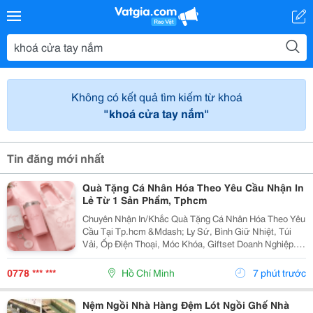
Không có kết quả tìm kiếm từ khoá
"khoá cửa tay nắm"
Tin đăng mới nhất
Quà Tặng Cá Nhân Hóa Theo Yêu Cầu Nhận In
Lẻ Từ 1 Sản Phẩm, Tphcm
Chuyên Nhận In/Khắc Quà Tặng Cá Nhân Hóa Theo Yêu
Cầu Tại Tp.hcm &Mdash; Ly Sứ, Bình Giữ Nhiệt, Túi
Vải, Ốp Điện Thoại, Móc Khóa, Giftset Doanh Nghiệp. -
Nhận In Lẻ Từ 1 Sản Phẩm, Không Bắt Số Lượng Tối
Thiểu - Khắc Tên, In Hình, In Logo Theo...
0778 *** ***
Hồ Chí Minh
7 phút trước
Nệm Ngồi Nhà Hàng Đệm Lót Ngồi Ghế Nhà