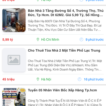
Bán Nhà 3 Tầng Đường Số 4, Trường Thọ, Thủ
Đức, Tp Hcm. Dt 62M2. Giá 5,99 Tỷ, Sổ Hồng
Riêng.
Gấp Bán Hạ 600Tr Căn Nhà Tại Đường Số 4, Phường
Trường Thọ, Thủ Đức. Vị Trí Ở Đây Thì Quá Đẹp, Đi Lại
Thuận Tiện, Khu Vực Dân Cư Sầm Uất Nên Đầu Tư
Cho Thuê Hay Giữ Tài Sản Đều Rất Ổn. Căn Nhà Nằm
Ngay Đường Vành Đai 2, Vài Bước Là Ra Xa Lộ Hn,
5,99 tỷ
Hồ Chí Minh
9 phút trước
Ga...
Cho Thuê Tòa Nhà 2 Mặt Tiền Phố Lạc Trung
Cho Thuê Tòa Nhà 2 Mặt Tiền Phố Lạc Trung Vị Trí: Mặt
Phố Lạc Trung (Đối Diện Đài Vtc) &Ndash; Khu Sầm
Uất, Vỉa Hè Rộng, Kinh Doanh Ngày Đêm. Thông Tin
Tòa Nhà: Diện Tích: 90M&Sup2; X 6 Tầng. Mặt Tiền:
6M (Mặt Trước Phố Lớn, Mặt Sau...
45 triệu
Hà Nội
16 phút trước
Tuyển 05 Nhân Viên Bốc Xếp Hàng Tp.hcm
Công Ty Thành Phát Tuy Ể N 05 Nhân Viên B Ố C X Ế P
Hàng V Ị Trí: Nhân Viên B Ố C X Ế P Hàng T Ạ I Công Ty