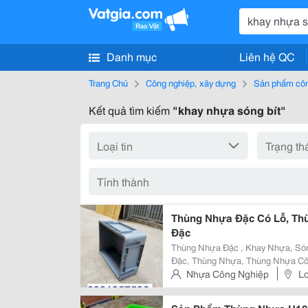
Danh mục
Liên hệ QC
Trang Chủ
Công nghiệp, xây dựng
Sản phẩm côn
Kết quả tìm kiếm
"khay nhựa sóng bít"
Thùng Nhựa Đặc Có Lỗ, Th
Đặc
Thùng Nhựa Đặc , Khay Nhựa, Sóng
Đặc, Thùng Nhựa, Thùng Nhựa Công 
Nhựa Đặc Có Lỗ, Thùng Nhựa Đặc Bl001, 
Nhựa Công Nghiệp
Lo
Nhựa Nguyên Sinh Hdpe, Loại Thù