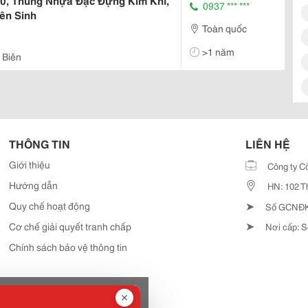
, Thùng Nhựa Đặc Đựng Kim Khí,
0937 *** ***
ên Sinh
Toàn quốc
>1 năm
 Biên
THÔNG TIN
LIÊN HỆ
Giới thiệu
Công ty C
Hướng dẫn
HN: 102 T
➤
Quy chế hoạt động
Số GCNĐKD
➤
Cơ chế giải quyết tranh chấp
Nơi cấp: S
Chính sách bảo vệ thông tin