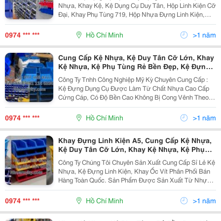
Hộp Đựng Đinh Tán, Khay Nhựa Trung, Kệ
Nhựa, Khay Kệ, Kệ Dụng Cụ Duy Tân, Hộp Linh Kiện Cỡ
Duy Tân, Thùng Nhựa, Hộp Nhựa Đựng Linh
Đại, Khay Phụ Tùng 719, Hộp Nhựa Đựng Linh Kiện,
Kiện,
Khay Đựng Phụ Tùng, Khay Kệ Nhựa Ốc Vít Tại Tp
Hcm. Công Ty Tnhh Công Nghiệp Mỹ Kỳ...
0974 *** ***
Hồ Chí Minh
>1 năm
Cung Cấp Kệ Nhựa, Kệ Duy Tân Cỡ Lớn, Khay
Kệ Nhựa, Kệ Phụ Tùng Rẻ Bền Đẹp, Kệ Đựng
Dụng Cụ Nhỏ, Kệ Đựng Đinh Tán, Kệ Đựng
Công Ty Tnhh Công Nghiệp Mỹ Kỳ Chuyên Cung Cấp :
Bulon, Địa Chỉ Bán Kệ Đựng Ốc Vít, Kệ Đựng
Kệ Đựng Dụng Cụ Được Làm Từ Chất Nhựa Cao Cấp
Phụ Tùng Tại Xưởng Sửa Chữa Xe Máy, Khay
Cứng Cáp, Có Độ Bền Cao Không Bị Cong Vênh Theo
Nhựa Giá Rẻ
Thời Gian. Không Chứa Các Độc Tố Gây Hại Cho Con
Người, Thân Thiện Với Môi Trường. Kệ Đựng Dụng Cụ
0974 *** ***
Hồ Chí Minh
>1 năm
:Được...
Khay Đựng Linh Kiện A5, Cung Cấp Kệ Nhựa,
Kệ Duy Tân Cỡ Lớn, Khay Kệ Nhựa, Kệ Phụ
Tùng Rẻ Bền Đẹp,Kệ Nhựa Duy Tân, Kệ Dụng
Công Ty Chúng Tôi Chuyên Sản Xuất Cung Cấp Sỉ Lẻ Kệ
Cụ Trung, Khay Đựng Bulon, Kệ Đựng Dụng
Nhựa, Kệ Đựng Linh Kiện, Khay Ốc Vít Phân Phối Bán
Cụ, Hộp Đựng Đinh Tán, Khay Nhựa Trung,
Hàng Toàn Quốc. Sản Phẩm Được Sản Xuất Từ Nhựa
Hdpe Nguyên Khối Trên Dây Chuyền Hiện Đại Nên Sản
Phẩm Rất Cứng Chắc, Bền, Không Bị Cong Vênh Khi...
0974 *** ***
Hồ Chí Minh
>1 năm