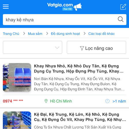
Trang Chủ
Mua sắm
Đồ dùng sinh hoạt
Các loại đồ khác
Lọc nâng cao
Khay Nhựa Nhỏ, Kệ Nhỏ Duy Tân, Kệ Đựng
Dụng Cụ Trung, Hộp Đựng Phụ Tùng, Khay
Nhựa, Hộp Nhựa, Thùng Nhựa, Khay Linh
Nơi Bán Kệ Nhựa, Khay Ốc Vít, Kệ Ốc Vít, Kệ Nhựa
Kiện, Kệ Đựng Dụng Cụ, Khay Đựng Ốc Vít
Duy Tân, Kệ Dụng Cụ Trung, Khay Đựng Bulon, Kệ
Gara Ô Tô, Kệ Đựng Đồ Dùng Nhà Máy,
Đựng Dụng Cụ, Hộp Đựng Đinh Tán, Khay Nhựa Trung,
Kệ Duy Tân, Thùng Nhựa Chuyên Cung Cấp Sỉ Lẻ Khay
Kệ Nhựa, Kệ Ốc Vít Giá Rẻ Tại Tp...
0974 *** ***
Hồ Chí Minh
>1 năm
Kệ Đại, Kệ Trung, Kệ Lớn, Kệ Nhỏ, Kệ Dụng
Cụ, Kệ Đựng Ốc Vít, Khay Phụ Tùng, Kệ Nhựa,
Khay Nhựa Bít, Khay Đựng Mỹ Phẩm, Khay
Công Ty Sx Nhựa Chất Lượng Tốt Sản Xuất Và Cung