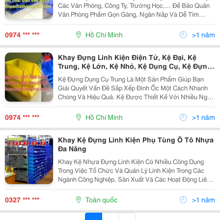
Linh Kiện, Kệ Nhựa A5, Khay Đựng Ốc Vít, Kệ
Các Văn Phòng, Công Ty, Trường Học,... Để Bảo Quản
Trung, Kệ Đại, Khay Đựng Đồ Nghề
Văn Phòng Phẩm Gọn Gàng, Ngăn Nắp Và Dễ Tìm
Kiếm, Bạn Cần Sử Dụng Kệ Đựng Dụng Cụ Trung .Kệ
Đựng Văn Phòng Phẩm Giúp Bạn Tận Dụng Tối Đa
0974 *** ***
Hồ Chí Minh
>1 năm
Không Gian...
Khay Đựng Linh Kiện Điện Tử, Kệ Đại, Kệ
Trung, Kệ Lớn, Kệ Nhỏ, Kệ Dụng Cụ, Kệ Đựng
Ốc Vít,Khay Đựng Linh Kiện A5, Cung Cấp Kệ
Kệ Đựng Dụng Cụ Trung Là Một Sản Phẩm Giúp Bạn
Nhựa, Kệ Duy Tân Cỡ Lớn, Khay Kệ Nhựa, Kệ
Giải Quyết Vấn Đề Sắp Xếp Đinh Ốc Một Cách Nhanh
Phụ Tùng Rẻ Bền Đẹp, Khay Phụ Tùng, Kệ
Chóng Và Hiệu Quả. Kệ Được Thiết Kế Với Nhiều Ngăn
Nhựa,
Nhỏ, Giúp Bạn Phân Loại Đinh Ốc Một Cách Khoa Học.
Nhờ Đó, Bạn Không Cần Phải Mất Thời Gian Để Tìm...
0974 *** ***
Hồ Chí Minh
>1 năm
Khay Kệ Đựng Linh Kiện Phụ Tùng Ô Tô Nhựa
Đa Năng
Khay Kệ Nhựa Đựng Linh Kiện Có Nhiều Công Dụng
Trong Việc Tổ Chức Và Quản Lý Linh Kiện Trong Các
Ngành Công Nghiệp, Sản Xuất Và Các Hoạt Động Liên
Quan Đến Điện Tử, Cơ Khí, Điện, Và Nhiều Lĩnh Vực
Khác. Công Dụng Chính: Sắp Xếp Và Tổ Chức Linh...
0327 *** ***
Toàn quốc
>1 năm