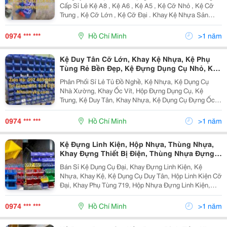
Đựng Dụng Cụ Cơ Khí, Hộp Nhựa Duy
Cấp Sỉ Lẻ Kệ A8 , Kệ A6 , Kệ A5 , Kệ Cỡ Nhỏ , Kệ Cỡ
Tânkhay Phụ Tùng, Khay Nhựa, Khay Đựng
Trung , Kệ Cỡ Lớn , Kệ Cỡ Đại . Khay Kệ Nhựa Sản
Linh Kiện,
Xuất Từ Hạt Nhựa Pp Nguyên Sinh Có Màu Xanh
Dương Rất Bền, Cấu Tạo Đơn Giản Có...
0974 *** ***
Hồ Chí Minh
>1 năm
Kệ Duy Tân Cỡ Lớn, Khay Kệ Nhựa, Kệ Phụ
Tùng Rẻ Bền Đẹp, Kệ Đựng Dụng Cụ Nhỏ, Kệ
Đựng Đinh Tán, Kệ Đựng Bulon, Địa Chỉ Bán
Phân Phối Sỉ Lẻ Tủ Đồ Nghề, Kệ Nhựa, Kệ Dụng Cụ
Kệ Đựng Ốc Vít, Kệ Đựng Phụ Tùng Tại Xưởng
Nhà Xường, Khay Ốc Vít, Hộp Đựng Dụng Cụ, Kệ
Sửa Chữa Xe Máy,
Trung, Kệ Duy Tân, Khay Nhựa, Kệ Dụng Cụ Đựng Ốc
Vít, Kệ Đựng Hàng Hóa, Khay Đựng Văn Phòng Phẩm,
Kệ Đựng Linh Kiện, Khay Linh Kiện A5 Công...
0974 *** ***
Hồ Chí Minh
>1 năm
Kệ Đựng Linh Kiện, Hộp Nhựa, Thùng Nhựa,
Khay Đựng Thiết Bị Điện, Thùng Nhựa Đựng
Đồ Dùng, Khay Nhựa Bít, Khay Nhựa Đựng
Bán Sỉ Kệ Dụng Cụ Đại, Khay Đựng Linh Kiện, Kệ
Dụng Cụ, Kệ Đựng Dụng Cụ Y Tế, Kệ Đựng
Nhựa, Khay Kệ, Kệ Dụng Cụ Duy Tân, Hộp Linh Kiện Cỡ
Dụng Cụ Cơ Khí, Khay Nhựa Đựng Linh Kiện
Đại, Khay Phụ Tùng 719, Hộp Nhựa Đựng Linh Kiện,
Giá Rẻ, Khay Phụ Tùng, Kệ A5
Khay Đựng Phụ Tùng, Khay Kệ Nhựa Ốc Vít Tại Tp
Hcm. Công Ty Tnhh Công Nghiệp Mỹ Kỳ Cung...
0974 *** ***
Hồ Chí Minh
>1 năm