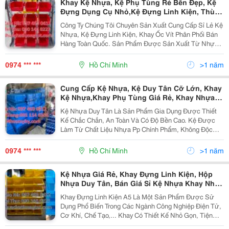
Khay Kệ Nhựa, Kệ Phụ Tùng Rẻ Bền Đẹp, Kệ
Đựng Dụng Cụ Nhỏ,Kệ Đựng Linh Kiện, Thùng
Nhựa, Kệ Đựng Dụng Cụ, Khay Đựng Linh
Công Ty Chúng Tôi Chuyên Sản Xuất Cung Cấp Sỉ Lẻ Kệ
Kiện,Khay Nhựa A5 A6 A8, Khay Phụ Tùng, Kệ
Nhựa, Kệ Đựng Linh Kiện, Khay Ốc Vít Phân Phối Bán
Đựng Hồ Sơ, Khay Linh Kiện, Khay Dụng Cụ
Hàng Toàn Quốc. Sản Phẩm Được Sản Xuất Từ Nhựa
Giá Rẻ Hcm,
Hdpe Nguyên Khối Trên Dây Chuyền Hiện Đại Nên Sản
Phẩm Rất Cứng Chắc, Bền, Không Bị Cong Vênh Khi...
0974 *** ***
Hồ Chí Minh
>1 năm
Cung Cấp Kệ Nhựa, Kệ Duy Tân Cỡ Lớn, Khay
Kệ Nhựa,Khay Phụ Tùng Giá Rẻ, Khay Nhựa
Nhỏ, Khay Nhựa Trung,Kệ Đựng Đồ Dùng Nhà
Kệ Nhựa Duy Tân Là Sản Phẩm Gia Dụng Được Thiết
Máy, Kệ Mỹ Phẩm, Kệ Đựng Đinh Vít, Thùng
Kế Chắc Chắn, An Toàn Và Có Độ Bền Cao. Kệ Được
Nhựa Bít, Khay Nhựa Đựng Linh Kiện,
Làm Từ Chất Liệu Nhựa Pp Chính Phẩm, Không Độc
Hại, Không Gây Mùi Và Dễ Dàng Vệ Sinh. Kệ Có Nhiều
Kích Thước, Dung Tích Và Màu Sắc Phong Phú Để Bạn
0974 *** ***
Hồ Chí Minh
>1 năm
Lựa...
Kệ Nhựa Giá Rẻ, Khay Đựng Linh Kiện, Hộp
Nhựa Duy Tân, Bán Giá Sỉ Kệ Nhựa Khay Nhựa
Xanh Duy Tân, Khay Nhựa A5, Khay Đựng
Khay Đựng Linh Kiện A5 Là Một Sản Phẩm Được Sử
Linh Kiện A5, Cung Cấp Kệ Nhựa, Kệ Duy Tân
Dụng Phổ Biến Trong Các Ngành Công Nghiệp Điện Tử,
Cỡ Lớn, Khay Kệ Nhựa,
Cơ Khí, Chế Tạo,... Khay Có Thiết Kế Nhỏ Gọn, Tiện
Dụng, Giúp Bạn Phân Loại Và Bảo Quản Các Linh Kiện