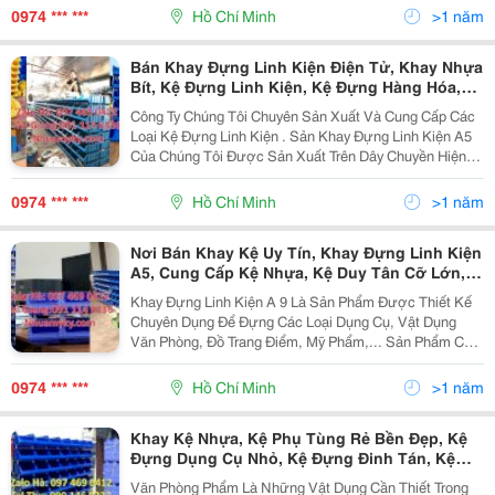
Một Cách Dễ Dàng. Khay Đựng Linh Kiện A5 Được
0974 *** ***
Hồ Chí Minh
>1 năm
Làm...
Bán Khay Đựng Linh Kiện Điện Tử, Khay Nhựa
Bít, Kệ Đựng Linh Kiện, Kệ Đựng Hàng Hóa,
Thùng Nhựa Tp Hcm,Khay Kệ Nhựa, Kệ Phụ
Công Ty Chúng Tôi Chuyên Sản Xuất Và Cung Cấp Các
Tùng Rẻ Bền Đẹp, Kệ Đựng Dụng Cụ Nhỏ, Kệ
Loại Kệ Đựng Linh Kiện . Sản Khay Đựng Linh Kiện A5
Đựng Đinh Tán, Kệ Đựng Bulon
Của Chúng Tôi Được Sản Xuất Trên Dây Chuyền Hiện
Đại Tiên Tiến Từ Châu Âu Nên Chất Lượng Sản Phẩm
Rất Tốt . Chất Liệu Nhựa Được Làm Từ Nhựa Hdpe...
0974 *** ***
Hồ Chí Minh
>1 năm
Nơi Bán Khay Kệ Uy Tín, Khay Đựng Linh Kiện
A5, Cung Cấp Kệ Nhựa, Kệ Duy Tân Cỡ Lớn,
Khay Kệ Nhựa,Kệ Đựng Văn Phòng Phẩm, Kệ
Khay Đựng Linh Kiện A 9 Là Sản Phẩm Được Thiết Kế
Nhựa Giá Rẻ, Khay Đựng Linh Kiện, Hộp Nhựa
Chuyên Dụng Để Đựng Các Loại Dụng Cụ, Vật Dụng
Duy Tân, Kệ Phụ Tùng Rẻ Bền Đẹp,
Văn Phòng, Đồ Trang Điểm, Mỹ Phẩm,... Sản Phẩm Có
Thiết Kế Nhỏ Gọn, Tiện Dụng, Phù Hợp Với Nhiều
Không Gian Sử Dụng. Khay Đựng Linh Kiện A 9 Được
0974 *** ***
Hồ Chí Minh
>1 năm
Làm...
Khay Kệ Nhựa, Kệ Phụ Tùng Rẻ Bền Đẹp, Kệ
Đựng Dụng Cụ Nhỏ, Kệ Đựng Đinh Tán, Kệ
Đựng Bulon,Kệ Đựng Dụng Cụ, Khay Đựng
Văn Phòng Phẩm Là Những Vật Dụng Cần Thiết Trong