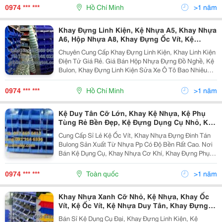
Nhiều Tầng, Nhiều Lớp, Giá Thành Rẻ, Tiết Kiệm...
0974 *** ***
Hồ Chí Minh
>1 năm
Khay Đựng Linh Kiện, Kệ Nhựa A5, Khay Nhựa
A6, Hộp Nhựa A8, Khay Đựng Ốc Vít, Kệ
Trung, Kệ Đại, Khay Đựng Đồ Nghề, Địa Chỉ
Chuyên Cung Cấp Khay Đựng Linh Kiện, Khay Linh Kiện
Bán Kệ Duy Tân, Cung Cấp Sỉ Lẻ Kệ Nhựa, Kệ
Điện Tử Giá Rẻ. Giá Bán Hộp Nhựa Đựng Đồ Nghề, Kệ
Xanh Duy Tân, Hộp Đựng Đinh Tán,
Bulon, Khay Đựng Linh Kiện Sửa Xe Ô Tô Bao Nhiêu
Tại Tp Hcm. Sản Phẩm Là Khay Kệ Nhựa Đa Năng :
Ngoài Việc Đựng Các Đồ Vật Nhỏ Như Linh Kiện...
0974 *** ***
Hồ Chí Minh
>1 năm
Kệ Duy Tân Cỡ Lớn, Khay Kệ Nhựa, Kệ Phụ
Tùng Rẻ Bền Đẹp, Kệ Đựng Dụng Cụ Nhỏ, Kệ
Đựng Đinh Tán, Kệ Đựng Bulon, Địa Chỉ Bán
Cung Cấp Sỉ Lẻ Kệ Ốc Vít, Khay Nhựa Đựng Đinh Tán
Kệ Đựng Ốc Vít, Kệ Đựng Phụ Tùng Tại Xưởng
Bulong Sản Xuất Từ Nhựa Pp Có Độ Bền Rất Cao. Nơi
Sửa Chữa Xe Máy Khay Nhựa Nhỏ,
Bán Kệ Dụng Cụ, Khay Nhựa Cơ Khí, Khay Đựng Phụ
Kiện Tại Tp Hcm. Sản Phẩm Có Thể Ráp Tầng Cao
Thấp, Ngang Dọc Và Rất Tiện Lợi: Bởi Dễ Dàng Tháo...
0974 *** ***
Toàn quốc
>1 năm
Khay Nhựa Xanh Cỡ Nhỏ, Kệ Nhựa, Khay Ốc
Vít, Kệ Ốc Vít, Kệ Nhựa Duy Tân, Khay Đựng
Bulon,Kệ Dụng Cụ Trung, Kệ Đựng Dụng Cụ,
Bán Sỉ Kệ Dụng Cụ Đại, Khay Đựng Linh Kiện, Kệ