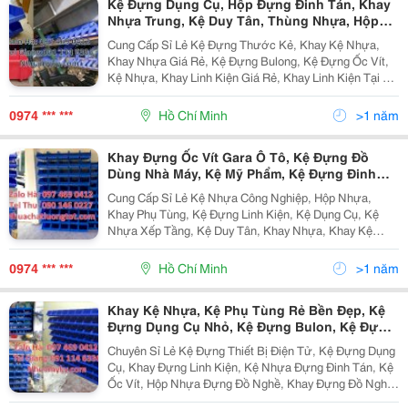
Kệ Đựng Dụng Cụ, Hộp Đựng Đinh Tán, Khay
Nhựa Trung, Kệ Duy Tân, Thùng Nhựa, Hộp
Nhựa Đựng Linh Kiện, Khay Phụ Tùng, Khay
Cung Cấp Sỉ Lẻ Kệ Đựng Thước Kẻ, Khay Kệ Nhựa,
Nhựa, Khay Đựng Linh Kiện, Thùng Nhựa,
Khay Nhựa Giá Rẻ, Kệ Đựng Bulong, Kệ Đựng Ốc Vít,
Khay Đựng Ốc Vít, Kệ Dụng Cụ Cơ Khí, Khay
Kệ Nhựa, Khay Linh Kiện Giá Rẻ, Khay Linh Kiện Tại Tp
Nhựa,
Hcm, Khay Nhựa Xếp Chồng Giá Rẻ, Hộp Nhựa, Thùng
Nhựa, Khay Nhựa Vát Đầu, Kệ Nhựa Xếp Tầng, Kệ
0974 *** ***
Hồ Chí Minh
>1 năm
Đựng...
Khay Đựng Ốc Vít Gara Ô Tô, Kệ Đựng Đồ
Dùng Nhà Máy, Kệ Mỹ Phẩm, Kệ Đựng Đinh
Vít, Thùng Nhựa Bít, Khay Nhựa Đựng Linh
Cung Cấp Sỉ Lẻ Kệ Nhựa Công Nghiệp, Hộp Nhựa,
Kiện, Khay Đựng Ốc Vít, Kệ Dụng Cụ Cơ Khí,
Khay Phụ Tùng, Kệ Đựng Linh Kiện, Kệ Dụng Cụ, Kệ
Hộp Đựng Đinh Tán, Khay Nhựa Trung,
Nhựa Xếp Tầng, Kệ Duy Tân, Khay Nhựa, Khay Kệ
Nhựa, Kệ Nhựa Đựng Đồ Dùng Gia Dụng. Liên Hệ Trực
Tiếp Để Có Giá Sỉ Toàn Bộ Khung Kệ Được...
0974 *** ***
Hồ Chí Minh
>1 năm
Khay Kệ Nhựa, Kệ Phụ Tùng Rẻ Bền Đẹp, Kệ
Đựng Dụng Cụ Nhỏ, Kệ Đựng Bulon, Kệ Đựng
Đinh Tán, Địa Chỉ Bán Kệ Đựng Ốc Vít, Kệ
Chuyên Sỉ Lẻ Kệ Đựng Thiết Bị Điện Tử, Kệ Đựng Dụng
Đựng Phụ Tùng Tại Xưởng Sửa Chữa Xe Máy,
Cụ, Khay Đựng Linh Kiện, Kệ Nhựa Đựng Đinh Tán, Kệ
Khay Nhựa Giá Rẻ
Ốc Vít, Hộp Nhựa Đựng Đồ Nghề, Khay Đựng Đồ Nghề
Tại Xưởng Cơ Khí : Dễ Dàng Tháo Lắp, Ráp Được