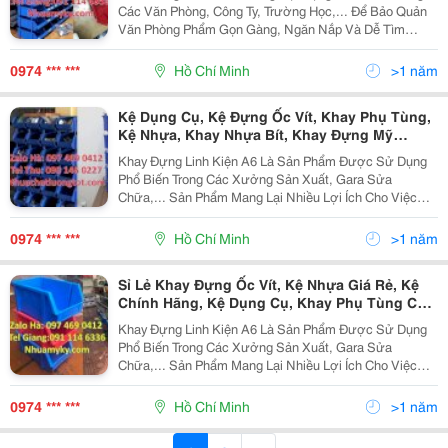
Bít, Khay Đựng Mỹ Phẩm, Kệ Đựng Linh Kiện,
Các Văn Phòng, Công Ty, Trường Học,... Để Bảo Quản
Kệ Đựng Hàng Hóa, Thùng Nhựa Tp Hcm
Văn Phòng Phẩm Gọn Gàng, Ngăn Nắp Và Dễ Tìm
Kiếm, Bạn Cần Sử Dụng Kệ Đựng Dụng Cụ Trung .Kệ
Đựng Văn Phòng Phẩm Giúp Bạn Tận Dụng Tối Đa
0974 *** ***
Hồ Chí Minh
>1 năm
Không Gian...
Kệ Dụng Cụ, Kệ Đựng Ốc Vít, Khay Phụ Tùng,
Kệ Nhựa, Khay Nhựa Bít, Khay Đựng Mỹ
Phẩm, Khay Đựng Dụng Cụ Cơ Khí,Khay Linh
Khay Đựng Linh Kiện A6 Là Sản Phẩm Được Sử Dụng
Kiện, Kệ Đựng Linh Kiện, Hộp Nhựa, Thùng
Phổ Biến Trong Các Xưởng Sản Xuất, Gara Sửa
Nhựa, Khay Đựng Thiết Bị Điện,
Chữa,... Sản Phẩm Mang Lại Nhiều Lợi Ích Cho Việc
Lưu Trữ Và Bảo Quản Linh Kiện, Giúp Tiết Kiệm Không
Gian, Đảm Bảo An Toàn Và Dễ Dàng Tìm Kiếm Khi Cần
0974 *** ***
Hồ Chí Minh
>1 năm
Thiết....
Sỉ Lẻ Khay Đựng Ốc Vít, Kệ Nhựa Giá Rẻ, Kệ
Chính Hãng, Kệ Dụng Cụ, Khay Phụ Tùng Cỡ
Trung, Hộp Nhựa Duy Tân,Khay Đựng Linh
Khay Đựng Linh Kiện A6 Là Sản Phẩm Được Sử Dụng
Kiện Điện Tử, Kệ Đại, Khay Nhựa Bít, Khay
Phổ Biến Trong Các Xưởng Sản Xuất, Gara Sửa
Đựng Mỹ Phẩm, Thùng Nhựa Tp Hcm, Khay
Chữa,... Sản Phẩm Mang Lại Nhiều Lợi Ích Cho Việc
Nhựa Xanh Giá Rẻ
Lưu Trữ Và Bảo Quản Linh Kiện, Giúp Tiết Kiệm Không
Gian, Đảm Bảo An Toàn Và Dễ Dàng Tìm Kiếm Khi Cần
0974 *** ***
Hồ Chí Minh
>1 năm
Thiết....