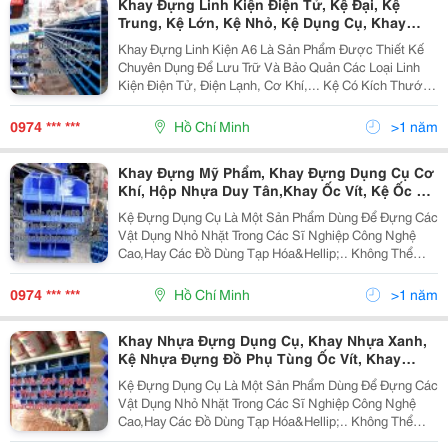
Khay Đựng Linh Kiện Điện Tử, Kệ Đại, Kệ
Trung, Kệ Lớn, Kệ Nhỏ, Kệ Dụng Cụ, Khay
Nhựa Bít,Kệ Đựng Dụng Cụ Trung, Kệ Ốc Vít,
Khay Đựng Linh Kiện A6 Là Sản Phẩm Được Thiết Kế
Kệ Đựng Dụng Cụ Lớn, Khay Phụ Tùng, Khay
Chuyên Dụng Để Lưu Trữ Và Bảo Quản Các Loại Linh
Nhựa Trung,Khay Đựng Mỹ Phẩm,
Kiện Điện Tử, Điện Lạnh, Cơ Khí,... Kệ Có Kích Thước
Nhỏ Gọn, Tiện Lợi, Giúp Tiết Kiệm Không Gian Và Dễ
Dàng Di Chuyển. Khay Đựng Linh Kiện A6 Được Sản...
0974 *** ***
Hồ Chí Minh
>1 năm
Khay Đựng Mỹ Phẩm, Khay Đựng Dụng Cụ Cơ
Khí, Hộp Nhựa Duy Tân,Khay Ốc Vít, Kệ Ốc Vít,
Kệ Nhựa Duy Tân, Khay Nhựa, Kệ Cỡ Đại Duy
Kệ Đựng Dụng Cụ Là Một Sản Phẩm Dùng Để Đựng Các
Tân, Hộp Nhựa A5 A6 A8, Kệ Phụ Tùng, Kệ
Vật Dụng Nhỏ Nhặt Trong Các Sĩ Nghiệp Công Nghệ
Đựng Linh Kiện,
Cao,Hay Các Đồ Dùng Tạp Hóa&Hellip;.. Không Thể
Thiếu Trong Cuộc Sống Chúng Ta, Giúp Bạn Sắp Xếp Và
Bảo Quản Các Dụng Cụ Một Cách Gọn Gàng Và Ngăn
0974 *** ***
Hồ Chí Minh
>1 năm
Nắp....
Khay Nhựa Đựng Dụng Cụ, Khay Nhựa Xanh,
Kệ Nhựa Đựng Đồ Phụ Tùng Ốc Vít, Khay
Nhựa Đựng Dụng Cụ,Khay Đựng Mỹ Phẩm,
Kệ Đựng Dụng Cụ Là Một Sản Phẩm Dùng Để Đựng Các
Khay Đựng Dụng Cụ Cơ Khí, Hộp Nhựa Duy
Vật Dụng Nhỏ Nhặt Trong Các Sĩ Nghiệp Công Nghệ
Tân, Kệ Phụ Tùng, Kệ Đựng Linh Kiện,
Cao,Hay Các Đồ Dùng Tạp Hóa&Hellip;.. Không Thể
Thiếu Trong Cuộc Sống Chúng Ta, Giúp Bạn Sắp Xếp Và