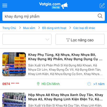
Trang Chủ
Mua sắm
Đồ dùng sinh hoạt
Các loại đồ khác
Lọc nâng cao
Khay Phụ Tùng, Kệ Nhựa, Khay Nhựa Bít,
Khay Đựng Mỹ Phẩm, Khay Đựng Dụng Cụ Cơ
Khí, Khay Nhựa A5, Khay Đựng Linh Kiện Điện
Sản Xuất Và Phân Phối Sỉ Kệ Đựng Mũi Khoan, Kệ
Tử, Kệ Đựng Linh Kiện, Kệ Đựng Hàng Hóa,
Nhựa Cỡ Lớn, Khay Đựng Ốc Vít, Kệ Đựng Đinh Tán,
Thùng Nhựa Tp Hcm, Khay Nhựa Xanh Giá Rẻ
Khay Linh Kiện, Kệ Nhựa Đựng Cọ Sơn, Khay Nhựa
Đựng Bóng Đèn, Thùng Nhựa, Kệ Chứa Phụ Tùng, Giá
Để Khay Đựng Phụ Tùng, Khay Linh Kiện Sản...
0974 *** ***
Hồ Chí Minh
>1 năm
Hộp Nhựa A8 Khay Nhựa Xanh Duy Tân, Khay
Nhựa A5, Khay Đựng Linh Kiện Điện Tử, Kệ
Đại, Kệ Trung, Kệ Lớn, Kệ Nhỏ, Kệ Dụng Cụ,
Sản Xuất Và Bán Sỉ Khay Kệ Duy Tân, Khay Linh Kiện,