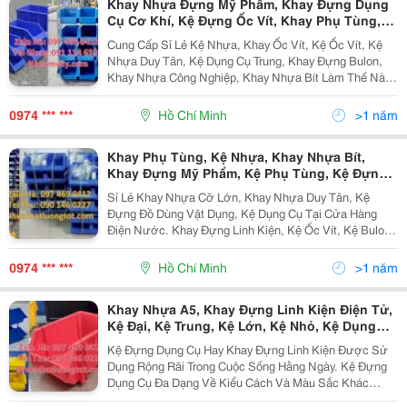
Khay Nhựa Đựng Mỹ Phẩm, Khay Đựng Dụng
Cụ Cơ Khí, Kệ Đựng Ốc Vít, Khay Phụ Tùng,
Kệ Nhựa, Khay Nhựa Bít, Khay Đựng Mỹ
Cung Cấp Sỉ Lẻ Kệ Nhựa, Khay Ốc Vít, Kệ Ốc Vít, Kệ
Phẩm, Khay Đựng Dụng Cụ Cơ Khí, Hộp Nhựa
Nhựa Duy Tân, Kệ Dụng Cụ Trung, Khay Đựng Bulon,
Duy Tân, Kệ Phụ Tùng, Kệ Đựng Linh Kiện,
Khay Nhựa Công Nghiệp, Khay Nhựa Bít Làm Thế Nào
Để Những Đồ Dùng Vật Dụng, Linh Kiện Nhỏ, Dụng Cụ,
Thiết Bị Lúc Nào Cũng Gọn Gàng, Ngăn Nắp, Dễ...
0974 *** ***
Hồ Chí Minh
>1 năm
Khay Phụ Tùng, Kệ Nhựa, Khay Nhựa Bít,
Khay Đựng Mỹ Phẩm, Kệ Phụ Tùng, Kệ Đựng
Linh Kiện, Kệ Đựng Hàng Hóa, Thùng Nhựa Tp
Sỉ Lẻ Khay Nhựa Cỡ Lớn, Khay Nhựa Duy Tân, Kệ
Hcm, Khay Nhựa Xanh Giá Rẻ Khay Đựng
Đựng Đồ Dùng Vật Dụng, Kệ Dụng Cụ Tại Cửa Hàng
Dụng Cụ Cơ Khí, Hộp Nhựa Duy Tân,
Điện Nước. Khay Đựng Linh Kiện, Kệ Ốc Vít, Kệ Bulon
Giá Rẻ, Kệ Dụng Cụ Cơ Khí, Khay Đựng Phụ Kiện Điện
Nước, Khay Nhựa . Chuyên Sản Xuất Và...
0974 *** ***
Hồ Chí Minh
>1 năm
Khay Nhựa A5, Khay Đựng Linh Kiện Điện Tử,
Kệ Đại, Kệ Trung, Kệ Lớn, Kệ Nhỏ, Kệ Dụng
Cụ, Kệ Đựng Ốc Vít, Khay Phụ Tùng, Kệ Nhựa,
Kệ Đựng Dụng Cụ Hay Khay Đựng Linh Kiện Được Sử
Khay Nhựa Bít, Khay Đựng Mỹ Phẩm, Khay
Dụng Rộng Rãi Trong Cuộc Sống Hằng Ngày. Kệ Đựng
Đựng Dụng Cụ Cơ Khí, Hộp Nhựa Duy Tân,
Dụng Cụ Đa Dạng Về Kiểu Cách Và Màu Sắc Khác
Nhau Phù Hợp Cho Các Nhà Kho Của Tất Cả Các