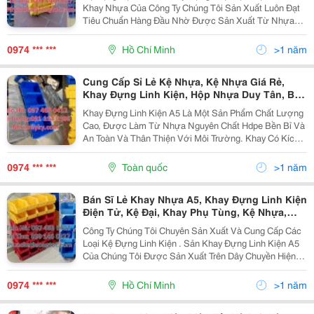
Kiện, Kệ Đựng Ốc Vít, Khay Phụ Tùng, Kệ
Khay Nhựa Của Công Ty Chúng Tôi Sản Xuất Luôn Đạt
Nhựa, Khay Nhựa Bít, Khay Đựng Mỹ Phẩm,
Tiêu Chuẩn Hàng Đầu Nhờ Được Sản Xuất Từ Nhựa
Khay Đựng Dụng Cụ Cơ Khí,
Hdpe Tinh Khiết Được Nhập Khẩu, Cho Chất Lượng
Sản Phẩm Bền Dẻo Cứng Cáp Không Bị Cong Vênh
0974 *** ***
Hồ Chí Minh
>1 năm
Dùng Để Nơi...
Cung Cấp Sỉ Lẻ Kệ Nhựa, Kệ Nhựa Giá Rẻ,
Khay Đựng Linh Kiện, Hộp Nhựa Duy Tân, Bán
Giá Sỉ Kệ Nhựa Khay Nhựa Bít, Khay Đựng Mỹ
Khay Đựng Linh Kiện A5 Là Một Sản Phẩm Chất Lượng
Phẩm, Khay Đựng Dụng Cụ Cơ Khí, Hộp Nhựa
Cao, Được Làm Từ Nhựa Nguyên Chất Hdpe Bền Bỉ Và
Duy Tân, Kệ Phụ Tùng, Kệ Đựng Linh Kiện,
An Toàn Và Thân Thiện Với Môi Trường. Khay Có Kích
Thước 200 X 136 X 90 Mm, Có Thể Chứa Được Nhiều
Loại Linh Kiện Khác Nhau Như Ic, Led, Điện Trở, Tụ...
0974 *** ***
Toàn quốc
>1 năm
Bán Sĩ Lẻ Khay Nhựa A5, Khay Đựng Linh Kiện
Điện Tử, Kệ Đại, Khay Phụ Tùng, Kệ Nhựa,
Khay Nhựa Bít, Khay Đựng Mỹ Phẩm,Thùng
Công Ty Chúng Tôi Chuyên Sản Xuất Và Cung Cấp Các
Nhựa, Khay Đựng Ốc Vít, Kệ Dụng Cụ Cơ Khí,
Loại Kệ Đựng Linh Kiện . Sản Khay Đựng Linh Kiện A5
Khay Nhựa, Kệ Cỡ Đại Duy Tân, Hộp Nhựa,
Của Chúng Tôi Được Sản Xuất Trên Dây Chuyền Hiện
Đại Tiên Tiến Từ Châu Âu Nên Chất Lượng Sản Phẩm
Rất Tốt . Chất Liệu Nhựa Được Làm Từ Nhựa Hdpe...
0974 *** ***
Hồ Chí Minh
>1 năm