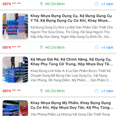
Bảo Quản Các Dụng Cụ Một Cách Gọn Gàng Và Ngăn
0974 *** ***
Hồ Chí Minh
>1 năm
Nắp....
Khay Nhựa Đựng Dụng Cụ, Kệ Đựng Dụng Cụ
Y Tế, Kệ Đựng Dụng Cụ Cơ Khí, Khay Nhựa
Đựng Linh Kiện Giá Rẻ, Khay Phụ Tùng, Kệ
Kệ Đựng Dụng Cụ Nhỏ Là Một Sản Phẩm Cần Thiết Cho
A5,Khay Nhựa Bít, Khay Đựng Mỹ Phẩm, Khay
Người Thợ Sửa Chữa, Thi Công. Kệ Giúp Người Thợ
Đựng Dụng Cụ Cơ Khí, Hộp Nhựa Duy Tân
Sắp Xếp Gọn Gàng, Ngăn Nắp Dụng Cụ Đinh Ốc, Giúp
Dễ Dàng Tìm Kiếm Và Sử Dụng Khi Cần Thiết. Kệ Đựng
Dụng Cụ Nhỏ Có Thể Xếp Nhiều Ngăn, Khoang Giúp...
0974 *** ***
Hồ Chí Minh
>1 năm
Kệ Nhựa Giá Rẻ, Kệ Chính Hãng, Kệ Dụng Cụ,
Khay Phụ Tùng Cỡ Trung, Hộp Nhựa Duy Tân,
Kệ A5 A6 A8 Giá Rẻ,Kệ Nhỏ, Kệ Dụng Cụ, Kệ
Khay Đựng Linh Kiện A 9 Là Sản Phẩm Được Thiết Kế
Đựng Ốc Vít, Khay Phụ Tùng, Kệ Nhựa, Khay
Chuyên Dụng Để Đựng Các Loại Dụng Cụ, Vật Dụng
Nhựa Bít, Khay Đựng Mỹ Phẩm,
Văn Phòng, Đồ Trang Điểm, Mỹ Phẩm,... Sản Phẩm Có
Thiết Kế Nhỏ Gọn, Tiện Dụng, Phù Hợp Với Nhiều
Không Gian Sử Dụng. Khay Đựng Linh Kiện A 9 Được
0974 *** ***
Hồ Chí Minh
>1 năm
Làm...
Khay Nhựa Đựng Mỹ Phẩm, Khay Đựng Dụng
Cụ Cơ Khí, Hộp Nhựa Duy Tân, Kệ Phụ Tùng,
Kệ Đựng Linh Kiện, Thùng Nhựa,Khay Nhựa
Văn Phòng Phẩm Là Những Vật Dụng Cần Thiết Trong