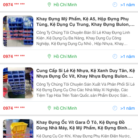
Ngành Nghề. Được Sử Dụng Để Bulong , Con Ốc, Linh
0974 *** ***
Hồ Chí Minh
>1 năm
Kiện Điện...
Khay Đựng Mỹ Phẩm, Kệ A5, Hộp Đựng Phụ
Tùng, Kệ Dụng Cụ Trung, Khay Đựng Bulon,
Khay Nhựa, Kệ Cỡ Đại Duy Tân, Hộp Nhựa, Kệ
Công Ty Chúng Tôi Chuyên Bán Sỉ Lẻ Khay Đựng Linh
Dụng Cụ, Khay Linh Kiện, Hộp Nhựa A5 A6 A8
Kiện ,Kệ Dụng Cụ Đa Năng, Khay Dụng Cụ Công
Kệ Đựng Phụ Kiện Duy Tân, Kệ Nhựa Cỡ Đại,
Nghiệp, Kệ Đựng Dụng Cụ Nhỏ , Hộp Nhựa, Khay
Nhựa, Được Sản Xuất Từ Nhựa Nguyên Chất Nhập
Khẩu Đem Lại Đồ Bền Cao, Cứng Cáp, Không Bị Cong
0974 *** ***
Hồ Chí Minh
>1 năm
Vênh Khi Để Đồ...
Cung Cấp Sỉ Lẻ Kệ Nhựa, Kệ Xanh Duy Tân, Kệ
Nhựa Đựng Ốc Vít, Khay Nhựa Đựng Bulon.
Khay Nhựa Xanh Duy Tân, Khay Nhựa A5,
Công Ty Chúng Tôi Chuyên Sán Xuất Và Phân Phối Sỉ Lẻ
Khay Nhựa Bít, Khay Đựng Mỹ Phẩm, Kệ Đựng
Kệ Đựng Dụng Cụ Cho Các Nhà Máy Xí Nghiệp, Các
Hàng Hóa, Thùng Nhựa Tp Hcm, Khay Nhựa
Tiệm Tạp Hóa Trên Toàn Quốc.sản Phẩm Được Sản
Xanh Giá Rẻ
Xuất Từ Nhựa Nguyên Chất Đem Đến Chất Lượng
Tuyệt Vời, Bền Màu, Cứng Cáp Có Thể Sử Dụng Được
0974 *** ***
Hồ Chí Minh
>1 năm
10 Năm ...
Khay Đựng Ốc Vít Gara Ô Tô, Kệ Đựng Đồ
Dùng Nhà Máy, Kệ Mỹ Phẩm, Kệ Đựng Đinh
Vít, Thùng Nhựa Bít, Khay Nhựa Đựng Linh
Kệ Dụng Cụ Cơ Khí, Khay Đựng Phụ Kiện Điện Nước,