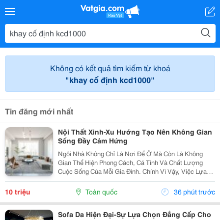
Không có kết quả tìm kiếm từ khoá
"khay cố định kcd1000"
Tin đăng mới nhất
Nội Thất Xinh-Xu Hướng Tạo Nên Không Gian
Sống Đầy Cảm Hứng
Ngôi Nhà Không Chỉ Là Nơi Để Ở Mà Còn Là Không
Gian Thể Hiện Phong Cách, Cá Tính Và Chất Lượng
Cuộc Sống Của Mỗi Gia Đình. Chính Vì Vậy, Việc Lựa
Chọn Nội Thất Xinh Đang Trở Thành Xu Hướng Được
Nhiều Người Quan Tâm Khi Muốn Biến Không Gian
10 triệu
Toàn quốc
36 phút trước
Sống Trở...
Sofa Da Hiện Đại-Sự Lựa Chọn Đẳng Cấp Cho