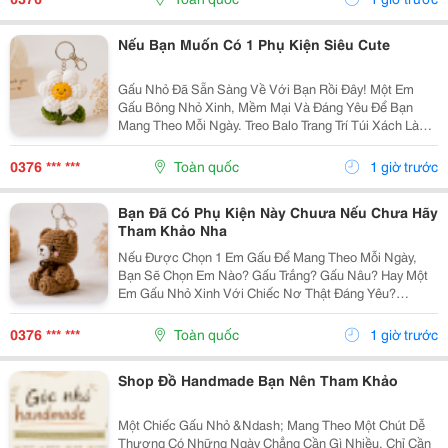
Thuộc,...
Nếu Bạn Muốn Có 1 Phụ Kiện Siêu Cute
Gấu Nhỏ Đã Sẵn Sàng Về Với Bạn Rồi Đây! Một Em
Gấu Bông Nhỏ Xinh, Mềm Mại Và Đáng Yêu Để Bạn
Mang Theo Mỗi Ngày. Treo Balo Trang Trí Túi Xách Làm
Móc Khóa Tặng Người Bạn Yêu Quý
Gocnhohandmade.com Không Cần Quá Nhiều Phụ
0376 *** ***
Toàn quốc
1 giờ trước
Kiện, Chỉ Một Em Gấu...
Bạn Đã Có Phụ Kiện Này Chuưa Nếu Chưa Hãy
Tham Khảo Nha
Nếu Được Chọn 1 Em Gấu Để Mang Theo Mỗi Ngày,
Bạn Sẽ Chọn Em Nào? Gấu Trắng? Gấu Nâu? Hay Một
Em Gấu Nhỏ Xinh Với Chiếc Nơ Thật Đáng Yêu?
Những Chiếc Móc Khóa Gấu Bông Không Chỉ Là Phụ
Kiện Treo Túi Mà Còn Là Một Cách Để Bạn Thêm Chút
0376 *** ***
Toàn quốc
1 giờ trước
Cá Tính Vào...
Shop Đồ Handmade Bạn Nên Tham Khảo
Một Chiếc Gấu Nhỏ &Ndash; Mang Theo Một Chút Dễ
Thương Có Những Ngày Chẳng Cần Gì Nhiều, Chỉ Cần