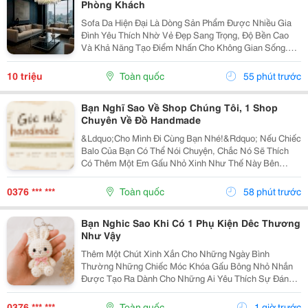
Phòng Khách
Sofa Da Hiện Đại Là Dòng Sản Phẩm Được Nhiều Gia
Đình Yêu Thích Nhờ Vẻ Đẹp Sang Trọng, Độ Bền Cao
Và Khả Năng Tạo Điểm Nhấn Cho Không Gian Sống.
Với Thiết Kế Tinh Tế Cùng Chất Liệu Da Cao Cấp, Sofa
Không Chỉ Mang Lại Cảm Giác Thoải Mái Mà Còn Thể...
10 triệu
Toàn quốc
55 phút trước
Bạn Nghĩ Sao Về Shop Chúng Tôi, 1 Shop
Chuyên Về Đồ Handmade
&Ldquo;Cho Mình Đi Cùng Bạn Nhé!&Rdquo; Nếu Chiếc
Balo Của Bạn Có Thể Nói Chuyện, Chắc Nó Sẽ Thích
Có Thêm Một Em Gấu Nhỏ Xinh Như Thế Này Bên
Cạnh. Từ Những Buổi Đi Học, Đi Làm, Đi Cà Phê Hay
Những Chuyến Đi Chơi Cuối Tuần, Em Móc Khóa Gấu
0376 *** ***
Toàn quốc
58 phút trước
Bông...
Bạn Nghic Sao Khi Có 1 Phụ Kiện Dêc Thương
Như Vậy
Thêm Một Chút Xinh Xắn Cho Những Ngày Bình
Thường Những Chiếc Móc Khóa Gấu Bông Nhỏ Nhắn
Được Tạo Ra Dành Cho Những Ai Yêu Thích Sự Đáng
Yêu Và Những Món Đồ Có Dấu Ấn Riêng. Từ Chiếc Balo
Đi Học, Túi Xách Đi Chơi Đến Chùm Chìa Khóa Quen
0376 *** ***
Toàn quốc
1 giờ trước