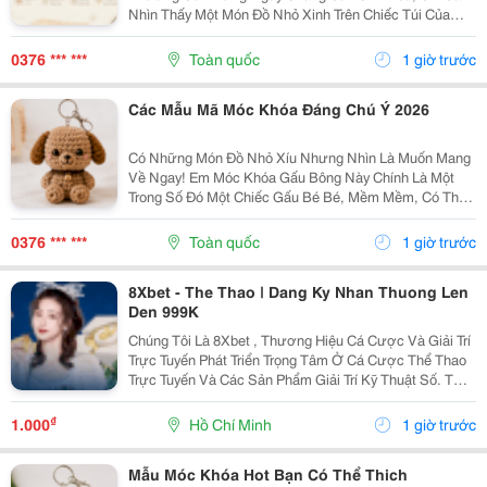
Nhìn Thấy Một Món Đồ Nhỏ Xinh Trên Chiếc Túi Của
Mình Cũng Đủ Thấy Vui Rồi Những Em Móc Khóa Gấu
Bông Được Làm Với Kiểu Dáng Đáng Yêu, Nhỏ Gọn,
0376 *** ***
Toàn quốc
1 giờ trước
Thích...
Các Mẫu Mã Móc Khóa Đáng Chú Ý 2026
Có Những Món Đồ Nhỏ Xíu Nhưng Nhìn Là Muốn Mang
Về Ngay! Em Móc Khóa Gấu Bông Này Chính Là Một
Trong Số Đó Một Chiếc Gấu Bé Bé, Mềm Mềm, Có Thể
Treo Trên Balo, Túi Xách Hay Chìa Khóa. Mỗi Lần Nhìn
Thấy Lại Thấy Chiếc Túi Của Mình Đáng Yêu Hơn Một...
0376 *** ***
Toàn quốc
1 giờ trước
8Xbet - The Thao | Dang Ky Nhan Thuong Len
Den 999K
Chúng Tôi Là 8Xbet , Thương Hiệu Cá Cược Và Giải Trí
Trực Tuyến Phát Triển Trọng Tâm Ở Cá Cược Thể Thao
Trực Tuyến Và Các Sản Phẩm Giải Trí Kỹ Thuật Số. Từ
Năm 2024, 8Xbet Trở Thành Đối Tác Cá Cược Chính
Thức Tại Khu Vực Châu Á &Ndash; Thái Bình...
₫
1.000
Hồ Chí Minh
1 giờ trước
Mẫu Móc Khóa Hot Bạn Có Thể Thich