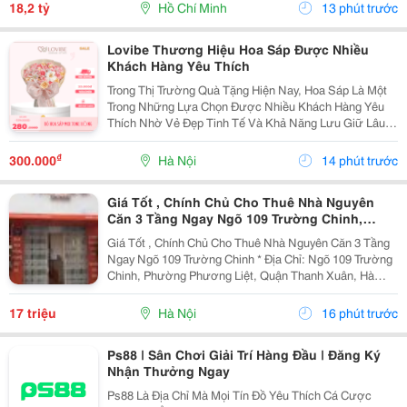
Kết Cấu: 4 Tầng - Sân Thượng - 4Pn - 5Wc. -...
18,2 tỷ
Hồ Chí Minh
13 phút trước
Lovibe Thương Hiệu Hoa Sáp Được Nhiều
Khách Hàng Yêu Thích
Trong Thị Trường Quà Tặng Hiện Nay, Hoa Sáp Là Một
Trong Những Lựa Chọn Được Nhiều Khách Hàng Yêu
Thích Nhờ Vẻ Đẹp Tinh Tế Và Khả Năng Lưu Giữ Lâu
Dài. Trong Số Những Thương Hiệu Nổi Bật, Lovibe
Đang Dần Trở Thành Cái Tên Được Nhiều Người Lựa
₫
300.000
Hà Nội
14 phút trước
Chọn...
Giá Tốt , Chính Chủ Cho Thuê Nhà Nguyên
Căn 3 Tầng Ngay Ngõ 109 Trường Chinh,
Thanh Xuân, Hà Nội
Giá Tốt , Chính Chủ Cho Thuê Nhà Nguyên Căn 3 Tầng
Ngay Ngõ 109 Trường Chinh * Địa Chỉ: Ngõ 109 Trường
Chinh, Phường Phương Liệt, Quận Thanh Xuân, Hà
Nội. - Nhà Nằm Tại Vị Trí Đẹp, Đường Ô Tô Tránh,
Thuận Tiện Vừa Ở Vừa Kinh Doanh Hoặc Làm Văn...
17 triệu
Hà Nội
16 phút trước
Ps88 | Sân Chơi Giải Trí Hàng Đầu | Đăng Ký
Nhận Thưởng Ngay
Ps88 Là Địa Chỉ Mà Mọi Tín Đồ Yêu Thích Cá Cược