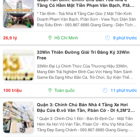
Tầng Có Hầm Mặt Tiền Phạm Văn Bạch, P.tân
Sơn- View Trực Diện Ngắm Máy Bay Đỉnh- Dt
* Tân Bình - Toà Nhà 8 Tầng Căn Góc 2 Mặt Tiền Kinh
Doanh Phạm Văn Bạch, P.tân Sơn - View Trực Diện Sân
Bay Siêu Đỉnh - 093.867.6685 Giang Giang - Diện Tích:
88,4M2 - Ngang 7,5M * 21M. - Kết Cấu: 1 Hầm - 1 Lửng -
6 Tầng - Sân Thượng - Thang Máy...
26,9 tỷ
Hồ Chí Minh
9 phút trước
33Win Thiên Đường Giải Trí Đăng Ký 33Win
Free
33Win Đại Lý Chính Thức Của Thương Hiệu 33Win,
Mang Đến Trải Nghiệm Đỉnh Cao Với Hàng Trăm Sảnh
Game Đa Dạng Như Bắn Cá, Trò Chơi, Sự Kiện Thể
Thao, Xổ Số, Game Bài Và Hơn Thế Nữa. Người Chơi
Còn Nhận Được Nhiều Ưu Đãi Hấp Dẫn Và Phần
100 triệu
Toàn quốc
11 phút trước
Thưởng Giá Trị....
Quận 3: Chính Chủ Bán Nhà 4 Tầng Xe Hơi
Đậu Cửa Đ.võ Văn Tần, P.bàn Cờ - Dt 4,2M*22M
Sh Vuông Đẹp - Giá Chào Tốt Chỉ 18,2T-
* Quận 3: Chính Chủ 1 Đời - Bán Đi Định Cư - Mặt Tiền
Hẻm Xe Hơi Võ Văn Tần, P.bàn Cờ - Khu Vip Nhà Cao
Tầng Đẹp Sang Chảnh - 093.867.6685 Giang Giang -
Diện Tích: 82M2 - Ngang 3,8M Nở Hậu 4,2M * 22M. -