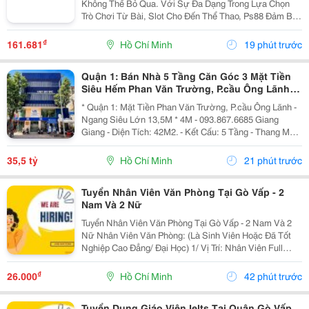
Không Thể Bỏ Qua. Với Sự Đa Dạng Trong Lựa Chọn
Trò Chơi Từ Bài, Slot Cho Đến Thể Thao, Ps88 Đảm Bảo
Mang Đến Những Giây Phút Thư Giãn Đầy Thú Vị Cho
Người Chơi. Chúng Tôi Cam Kết Cung Cấp Dịch Vụ
₫
161.681
Hồ Chí Minh
19 phút trước
Chăm...
Quận 1: Bán Nhà 5 Tầng Căn Góc 3 Mặt Tiền
Siêu Hếm Phan Văn Trường, P.cầu Ông Lãnh-
Dt 13M*4M- Chính Chủ Chào Giá Tốt
* Quận 1: Mặt Tiền Phan Văn Trường, P.cầu Ông Lãnh -
Ngang Siêu Lớn 13,5M * 4M - 093.867.6685 Giang
Giang - Diện Tích: 42M2. - Kết Cấu: 5 Tầng - Thang Máy
- Từ Lầu 2 Xây Vươn Ban Công Ra Rộng 4,5M - Các
Tầng Đều Thiết Kế Làm Vp Cty. - Đang Sẵn...
35,5 tỷ
Hồ Chí Minh
21 phút trước
Tuyển Nhân Viên Văn Phòng Tại Gò Vấp - 2
Nam Và 2 Nữ
Tuyển Nhân Viên Văn Phòng Tại Gò Vấp - 2 Nam Và 2
Nữ Nhân Viên Văn Phòng: (Là Sinh Viên Hoặc Đã Tốt
Nghiệp Cao Đẳng/ Đại Học) 1/ Vị Trí: Nhân Viên Full
Time (2 Nam 2 Nữ) Ca Làm: 13:00 Đến 21:00 (1 Tháng
Được Nghỉ Phép 1 Ngày, Và Hưởng Các Ngày...
₫
26.000
Hồ Chí Minh
42 phút trước
Tuyển Dụng Giáo Viên Ielts Tại Quận Gò Vấp