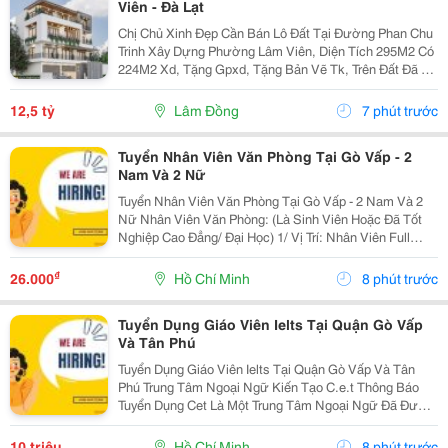
Viên - Đà Lạt
Chị Chủ Xinh Đẹp Cần Bán Lô Đất Tại Đường Phan Chu
Trinh Xây Dựng Phường Lâm Viên, Diện Tích 295M2 Có
224M2 Xd, Tặng Gpxd, Tặng Bản Vẽ Tk, Trên Đất Đã Ép
Cọc Giá 12.5Ty Liên Hệ 0917786186
12,5 tỷ
Lâm Đồng
7 phút trước
Tuyển Nhân Viên Văn Phòng Tại Gò Vấp - 2
Nam Và 2 Nữ
Tuyển Nhân Viên Văn Phòng Tại Gò Vấp - 2 Nam Và 2
Nữ Nhân Viên Văn Phòng: (Là Sinh Viên Hoặc Đã Tốt
Nghiệp Cao Đẳng/ Đại Học) 1/ Vị Trí: Nhân Viên Full
Time (2 Nam 2 Nữ) Ca Làm: 13:00 Đến 21:00 (1 Tháng
Được Nghỉ Phép 1 Ngày, Và Hưởng Các Ngày...
₫
26.000
Hồ Chí Minh
8 phút trước
Tuyển Dụng Giáo Viên Ielts Tại Quận Gò Vấp
Và Tân Phú
Tuyển Dụng Giáo Viên Ielts Tại Quận Gò Vấp Và Tân
Phú Trung Tâm Ngoại Ngữ Kiến Tạo C.e.t Thông Báo
Tuyển Dụng Cet Là Một Trung Tâm Ngoại Ngữ Đã Được
Thành Lập 16 Năm Chuyên Về Chương Trình Anh Văn
Học Thuật Ielts &Ndash; Toefl Ibt. Trung Tâm...
10 triệu
Hồ Chí Minh
8 phút trước