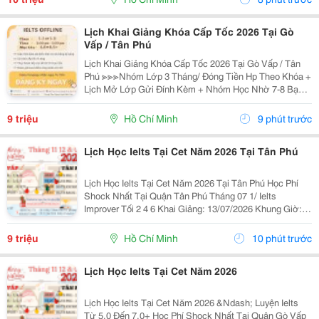
Lịch Khai Giảng Khóa Cấp Tốc 2026 Tại Gò
Vấp / Tân Phú
Lịch Khai Giảng Khóa Cấp Tốc 2026 Tại Gò Vấp / Tân
Phú ≫≫≫Nhóm Lớp 3 Tháng/ Đóng Tiền Hp Theo Khóa +
Lịch Mở Lớp Gửi Đính Kèm + Nhóm Học Nhờ 7-8 Bạn/
Lớp + Giáo Trình Ielts Có Band Điểm Lộ Trình, Sách
Nước Ngoài Bám Sát + Chia Đều 4 Kỹ...
9 triệu
Hồ Chí Minh
9 phút trước
Lịch Học Ielts Tại Cet Năm 2026 Tại Tân Phú
Lịch Học Ielts Tại Cet Năm 2026 Tại Tân Phú Học Phí
Shock Nhất Tại Quận Tân Phú Tháng 07 1/ Ielts
Improver Tối 2 4 6 Khai Giảng: 13/07/2026 Khung Giờ:
18:00 Đến 21:00 Học Phí Ưu Đãi 5% Khi Đăng Ký 2/ Ielts
Basic Tối 3 5 7 Khai...
9 triệu
Hồ Chí Minh
10 phút trước
Lịch Học Ielts Tại Cet Năm 2026
Lịch Học Ielts Tại Cet Năm 2026 &Ndash; Luyện Ielts
Từ 5.0 Đến 7.0+ Học Phí Shock Nhất Tại Quận Gò Vấp