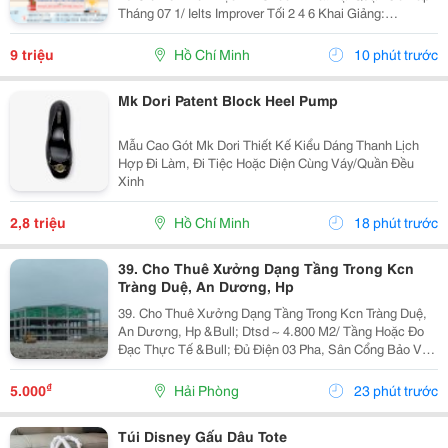
Tháng 07 1/ Ielts Improver Tối 2 4 6 Khai Giảng:
13/07/2026 Khung Giờ: 18:00 Đến 21:00 Học Phí Ưu Đãi
5% Khi Đăng Ký 2/ Ielts...
9 triệu
Hồ Chí Minh
10 phút trước
Mk Dori Patent Block Heel Pump
Mẫu Cao Gót Mk Dori Thiết Kế Kiểu Dáng Thanh Lịch
Hợp Đi Làm, Đi Tiệc Hoặc Diện Cùng Váy/Quần Đều
Xinh
2,8 triệu
Hồ Chí Minh
18 phút trước
39. Cho Thuê Xưởng Dạng Tầng Trong Kcn
Tràng Duệ, An Dương, Hp
39. Cho Thuê Xưởng Dạng Tầng Trong Kcn Tràng Duệ,
An Dương, Hp &Bull; Dtsd ~ 4.800 M2/ Tầng Hoặc Đo
Đạc Thực Tế &Bull; Đủ Điện 03 Pha, Sân Cổng Bảo Vệ,
Pccc Tự Động, Mới 100% &Bull; Giá Chào Thuê 5.25
Usd/ M2/ Tháng
₫
5.000
Hải Phòng
23 phút trước
Túi Disney Gấu Dâu Tote