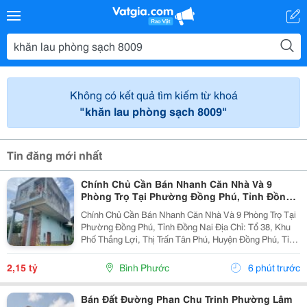
Không có kết quả tìm kiếm từ khoá
"khăn lau phòng sạch 8009"
Tin đăng mới nhất
Chính Chủ Cần Bán Nhanh Căn Nhà Và 9
Phòng Trọ Tại Phường Đồng Phú, Tỉnh Đồng
Nai
Chính Chủ Cần Bán Nhanh Căn Nhà Và 9 Phòng Trọ Tại
Phường Đồng Phú, Tỉnh Đồng Nai Địa Chỉ: Tổ 38, Khu
Phố Thắng Lợi, Thị Trấn Tân Phú, Huyện Đồng Phú, Tỉnh
Bình Phước Diện Tích: 250M2 (5X50M; Thổ Cư 50M2)
Giá Bán: 2 Tỷ 150 Triệu - Kết Cấu: 1 Căn...
2,15 tỷ
Bình Phước
6 phút trước
Bán Đất Đường Phan Chu Trinh Phường Lâm