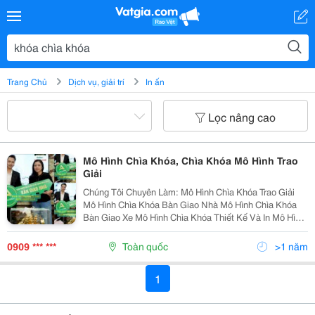
Trang Chủ
Dịch vụ, giải trí
In ấn
Lọc nâng cao
Mô Hình Chìa Khóa, Chìa Khóa Mô Hình Trao
Giải
Chúng Tôi Chuyên Làm: Mô Hình Chìa Khóa Trao Giải
Mô Hình Chìa Khóa Bàn Giao Nhà Mô Hình Chìa Khóa
Bàn Giao Xe Mô Hình Chìa Khóa Thiết Kế Và In Mô Hình
Mô Hình Chìa Khóa Trao Giải Mô Hình Chìa Khóa ,
Standee,Mô Hình Quảng Cáo Hình Động...
0909 *** ***
Toàn quốc
>1 năm
1