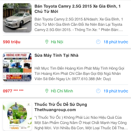
Bán Toyota Camry 2.5G 2015 Xe Gia Đình, 1
Chủ Từ Mới
Bán Toyota Camry 2.5G 2015 &Ndash; Xe Gia Đình, 1
Chủ Từ Mới Gia Đình Cần Đổi Xe Nên Bán Lại Toyota
Camry 2.5G Đời 2015. - Thông Tin Xe: * Phiên Bản:
Toyota Camry 2.5G * Năm Sản Xuất: 2015 * Odo: 11 Vạn
Km * Xe 1 Chủ Từ Đầu * Xuất Hóa Đơn Công...
590 triệu
Hà Nội
18 phút trước
Sửa Máy Tính Tại Nhà
Hết Mực Tìm Đến Hoàng Kim Phát Máy Tính Hỏng Gọi
Tới Hoàng Kim Phát Chỉ Cần Bạn Gọi Đội Ngũ Nhân
Viên Sẽ Đến Ngay Lh: 0977.610.388 (Mr: Duy)
0977 *** ***
Hồ Chí Minh
19 phút trước
Thuốc Trừ Ốc Dễ Sử Dụng
Thethuangroup.com
"( Thuốc Trừ Ốc ) Không Phải Lúc Nào Hiệu Quả Của
Một Sản Phẩm Cũng Nằm Ở Hoạt Chất Mạnh Hay Công
Nghệ Mới. Với Nhiều Bà Con, Một Loại Thuốc Dễ Thao