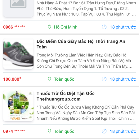
Nhà Hàng A Phát 17 Đc : 61 Trần Hưng Đạo,P.tăng Nhơn
Phú, Thủ Đức, Hcm Tuyển Dụng 1. Tổ Trưởng : 02 2.
Phục Vụ Nam Nữ : 10 3. Tạp Vụ : 03 4. Thu Ngân : 01 5.
Tiếp Thực : 02 6. Tả Hổ : 02 Mức Lương + Phụ Cấp :
Thoả Thuận Khi Phỏng...
0966 *** ***
Hồ Chí Minh
18 phút trước
Đặc Điểm Của Giày Bảo Hộ Thời Trang An
Toàn
Trong Môi Trường Làm Việc Hiện Nay, Giày Bảo Hộ
Không Chỉ Được Quan Tâm Về Khả Năng Bảo Vệ Mà
Còn Chú Trọng Đến Sự Thoải Mái Và Tính Thẩm Mỹ.
Chính Vì Vậy, Giày Bảo Hộ Thời Trang An Toàn Đang Trở
Thành Lựa Chọn Được Nhiều Người Lao Động, Kỹ Sư
₫
100.000
Toàn quốc
18 phút trước
Và...
Thuốc Trừ Ốc Diệt Tận Gốc
Thethuangroup.com
" Thuốc Trừ Ốc Ốc Bươu Vàng Không Chỉ Cắn Phá Cây
Non Trong Vài Ngày Đầu Mà Còn Tiếp Tục Sinh Sản Rất
Nhanh Nếu Không Được Kiểm Soát Kịp Thời. Chính Vì
Vậy, Khi Tìm Kiếm Giải Pháp Phòng Trừ, Nhiều Bà Con
Thường Đặt Ra Một Mong Muốn Rất Rõ Ràng: Xử Lý...
0974 *** ***
Toàn quốc
18 phút trước