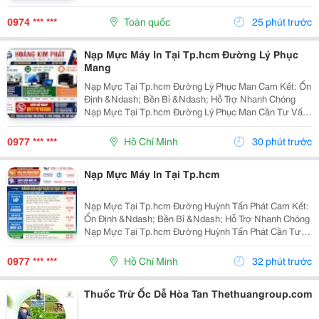
Tác, Dễ Áp Dụng Và Không Mất Quá Nhiều Thời Gian
Chuẩn Bị Lại Là Yếu Tố Tạo Nên Sự Khác Biệt Trong...
0974 *** ***
Toàn quốc
25 phút trước
Nạp Mực Máy In Tại Tp.hcm Đường Lý Phục
Mang
Nạp Mực Tại Tp.hcm Đường Lý Phục Man Cam Kết: Ổn
Định &Ndash; Bền Bỉ &Ndash; Hỗ Trợ Nhanh Chóng
Nạp Mực Tại Tp.hcm Đường Lý Phục Man Cần Tư Vấn
&Amp; Báo Giá Liên Hệ Ngay: Nạp Mực Tại Tp.hcm
Đường Lý Phục Man 0977 610 388 &Ndash; Mr. Duy
0977 *** ***
Hồ Chí Minh
30 phút trước
Nạp Mực Tại...
Nạp Mực Máy In Tại Tp.hcm
Nạp Mực Tại Tp.hcm Đường Huỳnh Tấn Phát Cam Kết:
Ổn Định &Ndash; Bền Bỉ &Ndash; Hỗ Trợ Nhanh Chóng
Nạp Mực Tại Tp.hcm Đường Huỳnh Tấn Phát Cần Tư
Vấn &Amp; Báo Giá Liên Hệ Ngay: Nạp Mực Tại
Tp.hcm Đường Huỳnh Tấn Phát 0977 610 388 &Ndash;
0977 *** ***
Hồ Chí Minh
32 phút trước
Mr. Duy Nạp...
Thuốc Trừ Ốc Dễ Hòa Tan Thethuangroup.com