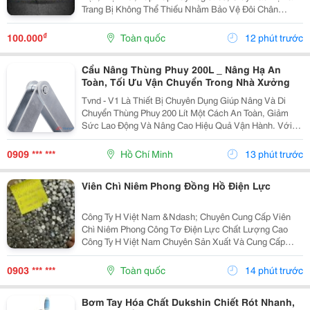
Trang Bị Không Thể Thiếu Nhằm Bảo Vệ Đôi Chân
Trước Những Nguy Cơ Tiềm Ẩn Trong Quá Trình Làm
Việc. Bên Cạnh Các Dòng Giày Da Truyền Thống, Giày
₫
100.000
Toàn quốc
12 phút trước
Bảo...
Cẩu Nâng Thùng Phuy 200L _ Nâng Hạ An
Toàn, Tối Ưu Vận Chuyển Trong Nhà Xưởng
Tvnd - V1 Là Thiết Bị Chuyên Dụng Giúp Nâng Và Di
Chuyển Thùng Phuy 200 Lít Một Cách An Toàn, Giảm
Sức Lao Động Và Nâng Cao Hiệu Quả Vận Hành. Với
Kết Cấu Thép Xi Mạ Chắc Chắn Cùng Tải Trọng Lên Đến
350 Kg , Sản Phẩm Đáp Ứng Tốt Nhu Cầu Sử Dụng
0909 *** ***
Hồ Chí Minh
13 phút trước
Trong...
Viên Chì Niêm Phong Đồng Hồ Điện Lực
Công Ty H Việt Nam &Ndash; Chuyên Cung Cấp Viên
Chì Niêm Phong Công Tơ Điện Lực Chất Lượng Cao
Công Ty H Việt Nam Chuyên Sản Xuất Và Cung Cấp
Viên Chì Niêm Phong Công Tơ Điện Lực Với Chất
Lượng Ổn Định, Đáp Ứng Nhu Cầu Của Các Đơn Vị
0903 *** ***
Toàn quốc
14 phút trước
Điện Lực,...
Bơm Tay Hóa Chất Dukshin Chiết Rót Nhanh,