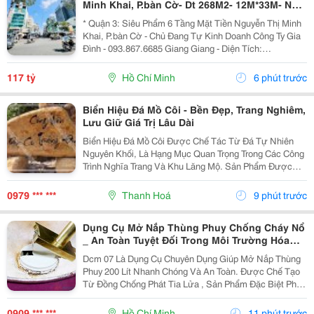
Minh Khai, P.bàn Cờ- Dt 268M2- 12M*33M- Nhà
Thiết Kế Sân Siêu Rộng Để Xe- Khai Thác Giá
* Quận 3: Siêu Phẩm 6 Tầng Mặt Tiền Nguyễn Thị Minh
Trị Đa
Khai, P.bàn Cờ - Chủ Đang Tự Kinh Doanh Công Ty Gia
Đình - 093.867.6685 Giang Giang - Diện Tích:
140M2/268M2 - Ngang 4M Nở Hậu 12M * 33M. - Kết
Cấu: 6 Tầng - Sân Thượng - Thang Máy - Sẵn 1 Phòng...
117 tỷ
Hồ Chí Minh
6 phút trước
Biển Hiệu Đá Mồ Côi - Bền Đẹp, Trang Nghiêm,
Lưu Giữ Giá Trị Lâu Dài
Biển Hiệu Đá Mồ Côi Được Chế Tác Từ Đá Tự Nhiên
Nguyên Khối, Là Hạng Mục Quan Trọng Trong Các Công
Trình Nghĩa Trang Và Khu Lăng Mộ. Sản Phẩm Được
Gia Công Tỉ Mỉ Với Bề Mặt Nhẵn Đẹp, Chữ Khắc Sắc
Nét, Giúp Lưu Giữ Thông Tin Người Đã Khuất Bền
0979 *** ***
Thanh Hoá
9 phút trước
Vững...
Dụng Cụ Mở Nắp Thùng Phuy Chống Cháy Nổ
_ An Toàn Tuyệt Đối Trong Môi Trường Hóa
Chất
Dcm 07 Là Dụng Cụ Chuyên Dụng Giúp Mở Nắp Thùng
Phuy 200 Lít Nhanh Chóng Và An Toàn. Được Chế Tạo
Từ Đồng Chống Phát Tia Lửa , Sản Phẩm Đặc Biệt Phù
Hợp Cho Các Khu Vực Làm Việc Có Nguy Cơ Cháy Nổ
Như Kho Xăng Dầu, Hóa Chất Và Dung Môi. Thông
0909 *** ***
Hồ Chí Minh
11 phút trước