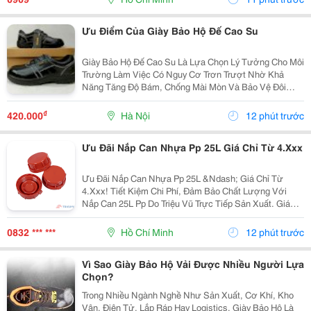
Tin...
Ưu Điểm Của Giày Bảo Hộ Đế Cao Su
Giày Bảo Hộ Đế Cao Su Là Lựa Chọn Lý Tưởng Cho Môi
Trường Làm Việc Có Nguy Cơ Trơn Trượt Nhờ Khả
Năng Tăng Độ Bám, Chống Mài Mòn Và Bảo Vệ Đôi
Chân Hiệu Quả. Chất Liệu Đế Cao Su Giúp Giảm Nguy
Cơ Tai Nạn, Hỗ Trợ Người Lao Động Di Chuyển An
₫
420.000
Hà Nội
12 phút trước
Toàn, Linh...
Ưu Đãi Nắp Can Nhựa Pp 25L Giá Chỉ Từ 4.Xxx
Ưu Đãi Nắp Can Nhựa Pp 25L &Ndash; Giá Chỉ Từ
4.Xxx! Tiết Kiệm Chi Phí, Đảm Bảo Chất Lượng Với
Nắp Can 25L Pp Do Triệu Vũ Trực Tiếp Sản Xuất. Giá
Ưu Đãi Chỉ Từ 4.Xxx/Cái (Giá Cũ 7.Xxx/Cái). ✅ Nhựa
Pp Nguyên Sinh Bền Chắc, Chịu Nhiệt Và Kháng...
0832 *** ***
Hồ Chí Minh
12 phút trước
Vì Sao Giày Bảo Hộ Vải Được Nhiều Người Lựa
Chọn?
Trong Nhiều Ngành Nghề Như Sản Xuất, Cơ Khí, Kho
Vận, Điện Tử, Lắp Ráp Hay Logistics, Giày Bảo Hộ Là