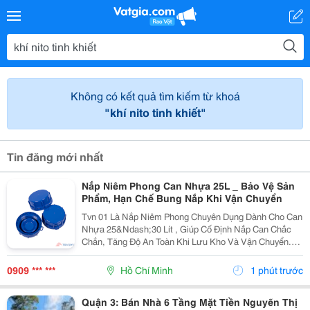
Không có kết quả tìm kiếm từ khoá
"khí nito tinh khiết"
Tin đăng mới nhất
Nắp Niêm Phong Can Nhựa 25L _ Bảo Vệ Sản
Phẩm, Hạn Chế Bung Nắp Khi Vận Chuyển
Tvn 01 Là Nắp Niêm Phong Chuyên Dụng Dành Cho Can
Nhựa 25&Ndash;30 Lít , Giúp Cố Định Nắp Can Chắc
Chắn, Tăng Độ An Toàn Khi Lưu Kho Và Vận Chuyển.
Được Sản Xuất Từ Nhựa Chất Lượng Cao , Sản Phẩm
Có Nhiều Màu Sắc Để Thuận Tiện Phân Loại Và Nhận
0909 *** ***
Hồ Chí Minh
1 phút trước
Diện...
Quận 3: Bán Nhà 6 Tầng Mặt Tiền Nguyẽn Thị