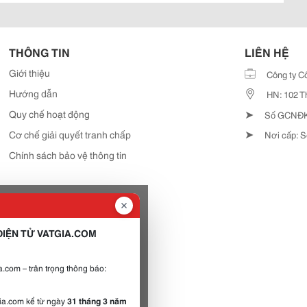
THÔNG TIN
LIÊN HỆ
Giới thiệu
Công ty C
Hướng dẫn
HN: 102 T
➤
Quy chế hoạt động
Số GCNĐKD
➤
Cơ chế giải quyết tranh chấp
Nơi cấp: S
Chính sách bảo vệ thông tin
IỆN TỬ VATGIA.COM
.com – trân trọng thông báo:
gia.com kể từ ngày
31 tháng 3 năm