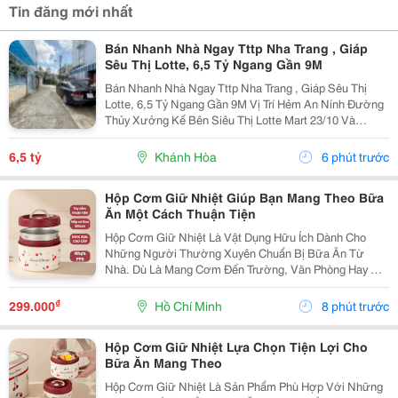
Tin đăng mới nhất
Bán Nhanh Nhà Ngay Tttp Nha Trang , Giáp
Sêu Thị Lotte, 6,5 Tỷ Ngang Gần 9M
Bán Nhanh Nhà Ngay Tttp Nha Trang , Giáp Sêu Thị
Lotte, 6,5 Tỷ Ngang Gần 9M Vị Trí Hẻm An Nính Đường
Thủy Xưởng Kế Bên Siêu Thị Lotte Mart 23/10 Và
Trường Phan Sào Nam. Cách Mặt Đường 23/10 Chỉ
100M. Chợ Và Trường Học Các Cấp Ngay Gần Bên
6,5 tỷ
Khánh Hòa
6 phút trước
Diện...
Hộp Cơm Giữ Nhiệt Giúp Bạn Mang Theo Bữa
Ăn Một Cách Thuận Tiện
Hộp Cơm Giữ Nhiệt Là Vật Dụng Hữu Ích Dành Cho
Những Người Thường Xuyên Chuẩn Bị Bữa Ăn Từ
Nhà. Dù Là Mang Cơm Đến Trường, Văn Phòng Hay Sử
Dụng Trong Các Chuyến Đi, Sản Phẩm Đều Mang Lại Sự
Thuận Tiện Và Giúp Bạn Chủ Động Hơn Trong Việc Sắp
₫
299.000
Hồ Chí Minh
8 phút trước
Xếp Bữa...
Hộp Cơm Giữ Nhiệt Lựa Chọn Tiện Lợi Cho
Bữa Ăn Mang Theo
Hộp Cơm Giữ Nhiệt Là Sản Phẩm Phù Hợp Với Những