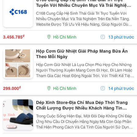
Tuyến Với Nhiều Chuyên Mục Và Trải Nghiệm
Trên Đa Nền Tảng. Website Được Tối Ưu Về
C168 Cung Cấp Hệ Sinh Thái Giải Trí Trực Tuyến Với
Hiệu Năng, Giúp Người Dùng Truy Cập Nhanh
Nhiều Chuyên Mục Và Trải Nghiệm Trên Đa Nền Tảng.
Chóng Và Thuận Tiện.
Website Được Tối Ưu Về Hiệu Năng, Giúp Người Dùng
Truy Cập Nhanh Chóng Và Thuận Tiện.
₫
3.456.785
Hồ Chí Minh
13 phút trước
Hộp Cơm Giữ Nhiệt Giải Pháp Mang Bữa Ăn
Theo Mỗi Ngày
Hộp Cơm Giữ Nhiệt Là Lựa Chọn Phù Hợp Cho Những
Người Thường Xuyên Mang Cơm Đi Học, Đi Làm Hoặc
Tham Gia Các Hoạt Động Ngoài Trời. Với Thiết Kế Tiện
Lợi, Sản Phẩm Giúp Việc Chuẩn Bị Bữa Ăn Trở Nên
Đơn Giản Hơn, Đồng Thời Hỗ Trợ Bạn Chủ Động
₫
299.000
Hồ Chí Minh
14 phút trước
Trong...
Dép Xinh Store-Địa Chỉ Mua Dép Thời Trang
Chất Lượng Được Nhiều Khách Hàng Tin
Chọn
Trong Cuộc Sống Hiện Đại, Một Đôi Dép Không Chỉ Đáp
Ứng Nhu Cầu Di Chuyển Hằng Ngày Mà Còn Góp Phần
Thể Hiện Phong Cách Và Cá Tính Của Người Sử Dụng.
Chính Vì Vậy, Việc Lựa Chọn Một Địa Chỉ Uy Tín Để Mua