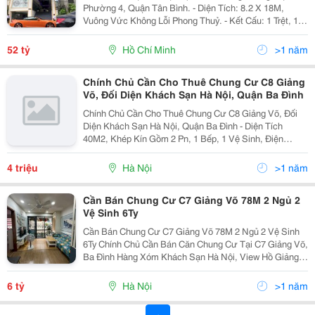
Phường 4, Quận Tân Bình. - Diện Tích: 8.2 X 18M,
Vuông Vức Không Lỗi Phong Thuỷ. - Kết Cấu: 1 Trệt, 1
Lửng, 8 Lầu, Có 26 Phòng Đang Khai Thác. - Vị Trí: Cực
Kì Đẹp, Ngay Cạnh Vòng Xoay Hoàng...
52 tỷ
Hồ Chí Minh
>1 năm
Chính Chủ Cần Cho Thuê Chung Cư C8 Giảng
Võ, Đối Diện Khách Sạn Hà Nội, Quận Ba Đình
Chính Chủ Cần Cho Thuê Chung Cư C8 Giảng Võ, Đối
Diện Khách Sạn Hà Nội, Quận Ba Đình - Diện Tích
40M2, Khép Kín Gồm 2 Pn, 1 Bếp, 1 Vệ Sinh, Điện
Nước Trả Theo Đồng Hồ Sử Dụng - Chung Cư Thuộc Vị
Trí Trung Tâm, Gần Chợ, Gần Trường Thcs Giảng Võ,...
4 triệu
Hà Nội
>1 năm
Cần Bán Chung Cư C7 Giảng Võ 78M 2 Ngủ 2
Vệ Sinh 6Ty
Cần Bán Chung Cư C7 Giảng Võ 78M 2 Ngủ 2 Vệ Sinh
6Ty Chính Chủ Cần Bán Căn Chung Cư Tại C7 Giảng Võ,
Ba Đình Hàng Xóm Khách Sạn Hà Nội, View Hồ Giảng
Võ Diện Tích 78M Thiết Kế 2 Ngủ, 2 Vệ Sinh, Có Thể
Cải Tạo Thành 3 Ngủ, Giá Chào Nhỉnh 6 Tỷ Sổ Đỏ...
6 tỷ
Hà Nội
>1 năm