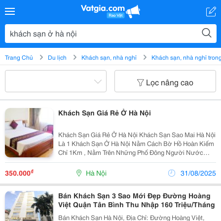
Trang Chủ
Du lịch
Khách sạn, nhà nghỉ
Khách sạn, nhà nghỉ tron
Lọc nâng cao
Khách Sạn Giá Rẻ Ở Hà Nội
Khách Sạn Giá Rẻ Ở Hà Nội Khách Sạn Sao Mai Hà Nội
Là 1 Khách Sạn Ở Hà Nội Nằm Cách Bờ Hồ Hoàn Kiếm
Chỉ 1Km , Nằm Trên Những Phố Đông Người Nước
Ngoài Du Lịch Qua Lại Cũng Như Gần Các Trung Tâm
Mua Sắm Như Tràngtiềnplaza,Chợ Đồng Xuân, Chợ
₫
350.000
Hà Nội
31/08/2025
Đêm..từ...
Bán Khách Sạn 3 Sao Mới Đẹp Đường Hoàng
Việt Quận Tân Bình Thu Nhập 160 Triệu/Tháng
Bán Khách Sạn Hà Nội, Địa Chỉ: Đường Hoàng Việt,