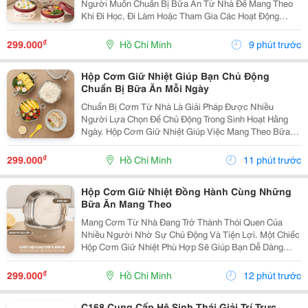
Người Muốn Chuẩn Bị Bữa Ăn Từ Nhà Để Mang Theo
Khi Đi Học, Đi Làm Hoặc Tham Gia Các Hoạt Động
Ngoài Trời. Với Thiết Kế Tiện Dụng, Sản Phẩm Giúp
Việc Mang Cơm Trở Nên Gọn Gàng Và Thuận Tiện Hơn
₫
299.000
Hồ Chí Minh
9 phút trước
Trong...
Hộp Cơm Giữ Nhiệt Giúp Bạn Chủ Động
Chuẩn Bị Bữa Ăn Mỗi Ngày
Chuẩn Bị Cơm Từ Nhà Là Giải Pháp Được Nhiều
Người Lựa Chọn Để Chủ Động Trong Sinh Hoạt Hằng
Ngày. Hộp Cơm Giữ Nhiệt Giúp Việc Mang Theo Bữa
Ăn Trở Nên Thuận Tiện Hơn, Phù Hợp Cho Học Sinh,
Sinh Viên, Nhân Viên Văn Phòng Và Những Người
₫
299.000
Hồ Chí Minh
11 phút trước
Thường Xuyên Di...
Hộp Cơm Giữ Nhiệt Đồng Hành Cùng Những
Bữa Ăn Mang Theo
Mang Cơm Từ Nhà Đang Trở Thành Thói Quen Của
Nhiều Người Nhờ Sự Chủ Động Và Tiện Lợi. Một Chiếc
Hộp Cơm Giữ Nhiệt Phù Hợp Sẽ Giúp Bạn Dễ Dàng
Chuẩn Bị Bữa Ăn Để Mang Đến Trường, Văn Phòng
Hoặc Sử Dụng Trong Những Chuyến Đi Mà Không Mất
₫
299.000
Hồ Chí Minh
12 phút trước
Nhiều Thời...
C168 Cung Cấp Hệ Sinh Thái Giải Trí Trực