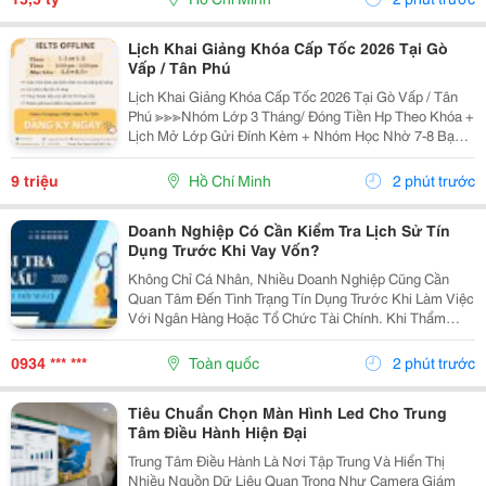
Hoàn...
Lịch Khai Giảng Khóa Cấp Tốc 2026 Tại Gò
Vấp / Tân Phú
Lịch Khai Giảng Khóa Cấp Tốc 2026 Tại Gò Vấp / Tân
Phú ≫≫≫Nhóm Lớp 3 Tháng/ Đóng Tiền Hp Theo Khóa +
Lịch Mở Lớp Gửi Đính Kèm + Nhóm Học Nhờ 7-8 Bạn/
Lớp + Giáo Trình Ielts Có Band Điểm Lộ Trình, Sách
Nước Ngoài Bám Sát + Chia Đều 4 Kỹ...
9 triệu
Hồ Chí Minh
2 phút trước
Doanh Nghiệp Có Cần Kiểm Tra Lịch Sử Tín
Dụng Trước Khi Vay Vốn?
Không Chỉ Cá Nhân, Nhiều Doanh Nghiệp Cũng Cần
Quan Tâm Đến Tình Trạng Tín Dụng Trước Khi Làm Việc
Với Ngân Hàng Hoặc Tổ Chức Tài Chính. Khi Thẩm
Định Hồ Sơ Vay Vốn, Ngoài Báo Cáo Tài Chính Và Tài
Sản Bảo Đảm, Ngân Hàng Còn Xem Xét Lịch Sử Tín
0934 *** ***
Toàn quốc
2 phút trước
Dụng...
Tiêu Chuẩn Chọn Màn Hình Led Cho Trung
Tâm Điều Hành Hiện Đại
Trung Tâm Điều Hành Là Nơi Tập Trung Và Hiển Thị
Nhiều Nguồn Dữ Liệu Quan Trọng Như Camera Giám