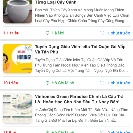
Từng Loại Cây Cảnh
Bạn Yêu Thích Cây Xanh Và Mong Muốn Mang Thiên
Nhiên Vào Không Gian Sống? Bên Cạnh Việc Lựa Chọn
Loại Cây Phù Hợp, Chiếc Chậu Trồng Cây Cũng Đóng
Vai Trò Vô Cùng Quan Trọng. Không Chỉ Là Nơi Giúp
Cây Phát Triển Khỏe Mạnh, Chậu Còn Góp Phần Tạo
1,1 triệu
Hà Nội
1 phút trước
Nên Vẻ...
Tuyển Dụng Giáo Viên Ielts Tại Quận Gò Vấp
Và Tân Phú
Tuyển Dụng Giáo Viên Ielts Tại Quận Gò Vấp Và Tân
Phú Trung Tâm Ngoại Ngữ Kiến Tạo C.e.t Thông Báo
Tuyển Dụng Cet Là Một Trung Tâm Ngoại Ngữ Đã Được
Thành Lập 16 Năm Chuyên Về Chương Trình Anh Văn
Học Thuật Ielts &Ndash; Toefl Ibt. Trung Tâm...
10 triệu
Hồ Chí Minh
1 phút trước
Vinhomes Green Paradise Chính Là Câu Trả
Lời Hoàn Hảo Cho Nhà Đầu Tư Nhạy Bén!
✨ Anh/Chị Đang Tìm Kiếm Một Tài Sản Vừa Nâng Tầm
Phong Cách Sống Nghỉ Dưỡng, Vừa Sở Hữu Dư Địa
Tăng Giá Đột Phá Tại Đại Đô Thị Biển Lớn Nhất
Tp.hcm? Sx11-10 - Phân Khu The Haven Bay (Vịnh
Tiên) - Vinhomes Green Paradise Chính Là Câu Trả Lời
15,5 tỷ
Hồ Chí Minh
2 phút trước