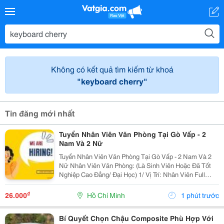
Không có kết quả tìm kiếm từ khoá
"keyboard cherry"
Tin đăng mới nhất
Tuyển Nhân Viên Văn Phòng Tại Gò Vấp - 2
Nam Và 2 Nữ
Tuyển Nhân Viên Văn Phòng Tại Gò Vấp - 2 Nam Và 2
Nữ Nhân Viên Văn Phòng: (Là Sinh Viên Hoặc Đã Tốt
Nghiệp Cao Đẳng/ Đại Học) 1/ Vị Trí: Nhân Viên Full
Time (2 Nam 2 Nữ) Ca Làm: 13:00 Đến 21:00 (1 Tháng
Được Nghỉ Phép 1 Ngày, Và Hưởng Các Ngày...
₫
26.000
Hồ Chí Minh
1 phút trước
Bí Quyết Chọn Chậu Composite Phù Hợp Với