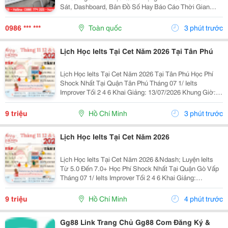
Sát, Dashboard, Bản Đồ Số Hay Báo Cáo Thời Gian
Thực. Vì Vậy, Việc Lựa Chọn Màn Hình Led Phù Hợp Sẽ
Ảnh Hưởng Trực Tiếp Đến Hiệu Quả Giám Sát Và Khả
0986 *** ***
Toàn quốc
3 phút trước
Năng...
Lịch Học Ielts Tại Cet Năm 2026 Tại Tân Phú
Lịch Học Ielts Tại Cet Năm 2026 Tại Tân Phú Học Phí
Shock Nhất Tại Quận Tân Phú Tháng 07 1/ Ielts
Improver Tối 2 4 6 Khai Giảng: 13/07/2026 Khung Giờ:
18:00 Đến 21:00 Học Phí Ưu Đãi 5% Khi Đăng Ký 2/ Ielts
Basic Tối 3 5 7 Khai...
9 triệu
Hồ Chí Minh
3 phút trước
Lịch Học Ielts Tại Cet Năm 2026
Lịch Học Ielts Tại Cet Năm 2026 &Ndash; Luyện Ielts
Từ 5.0 Đến 7.0+ Học Phí Shock Nhất Tại Quận Gò Vấp
Tháng 07 1/ Ielts Improver Tối 2 4 6 Khai Giảng:
13/07/2026 Khung Giờ: 18:00 Đến 21:00 Học Phí Ưu Đãi
5% Khi Đăng Ký 2/ Ielts...
9 triệu
Hồ Chí Minh
4 phút trước
Gg88 Link Trang Chủ Gg88 Com Đăng Ký &