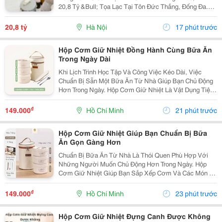
20,8 Tỷ &Bull; Tọa Lạc Tại Tôn Đức Thắng, Đống Đa.
Cách Mặt Phố Khoảng 50 Mét, Cách Ô Tô Tránh Khoảng
10 Mét, Vị Trí Thuận Tiện Khai Thác...
20,8 tỷ
Hà Nội
17 phút trước
Hộp Cơm Giữ Nhiệt Đồng Hành Cùng Bữa Ăn
Trong Ngày Dài
Khi Lịch Trình Học Tập Và Công Việc Kéo Dài, Việc
Chuẩn Bị Sẵn Một Bữa Ăn Từ Nhà Giúp Bạn Chủ Động
Hơn Trong Ngày. Hộp Cơm Giữ Nhiệt Là Vật Dụng Tiện
Lợi, Hỗ Trợ Mang Theo Nhiều Món Ăn Và Phù Hợp Với
Những Người Thường Xuyên Ăn Trưa Tại Trường,
₫
149.000
Hồ Chí Minh
21 phút trước
Văn...
Hộp Cơm Giữ Nhiệt Giúp Bạn Chuẩn Bị Bữa
Ăn Gọn Gàng Hơn
Chuẩn Bị Bữa Ăn Từ Nhà Là Thói Quen Phù Hợp Với
Những Người Muốn Chủ Động Hơn Trong Ngày. Hộp
Cơm Giữ Nhiệt Giúp Bạn Sắp Xếp Cơm Và Các Món Ăn
Kèm Gọn Gàng, Thuận Tiện Mang Theo Đến Trường,
Văn Phòng Hoặc Trong Những Chuyến Đi. Chọn Hộp Có
₫
149.000
Hồ Chí Minh
23 phút trước
Số Ngăn...
Hộp Cơm Giữ Nhiệt Đựng Canh Được Không