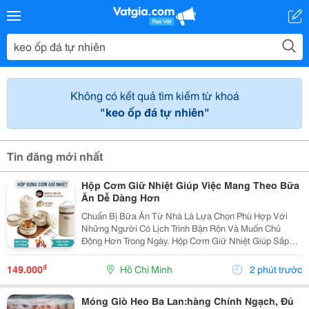
Không có kết quả tìm kiếm từ khoá
"keo ốp đá tự nhiên"
Tin đăng mới nhất
Hộp Cơm Giữ Nhiệt Giúp Việc Mang Theo Bữa
Ăn Dễ Dàng Hơn
Chuẩn Bị Bữa Ăn Từ Nhà Là Lựa Chọn Phù Hợp Với
Những Người Có Lịch Trình Bận Rộn Và Muốn Chủ
Động Hơn Trong Ngày. Hộp Cơm Giữ Nhiệt Giúp Sắp
Xếp Các Món Ăn Gọn Gàng, Thuận Tiện Mang Theo Khi
Đi Học, Đi Làm Hoặc Tham Gia Các Hoạt Động Bên
₫
149.000
Hồ Chí Minh
2 phút trước
Ngoài. Lựa...
Móng Giò Heo Ba Lan:hàng Chính Ngạch, Đủ