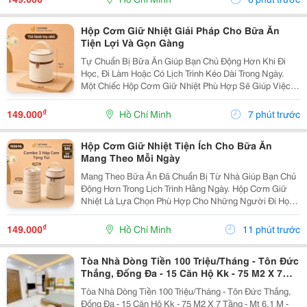
Số...
Hộp Cơm Giữ Nhiệt Giải Pháp Cho Bữa Ăn
Tiện Lợi Và Gọn Gàng
Tự Chuẩn Bị Bữa Ăn Giúp Bạn Chủ Động Hơn Khi Đi
Học, Đi Làm Hoặc Có Lịch Trình Kéo Dài Trong Ngày.
Một Chiếc Hộp Cơm Giữ Nhiệt Phù Hợp Sẽ Giúp Việc
Sắp Xếp Và Mang Theo Các Món Ăn Trở Nên Thuận
Tiện, Đồng Thời Phù Hợp Với Nhiều Thói Quen Sinh
₫
149.000
Hồ Chí Minh
7 phút trước
Hoạt...
Hộp Cơm Giữ Nhiệt Tiện Ích Cho Bữa Ăn
Mang Theo Mỗi Ngày
Mang Theo Bữa Ăn Đã Chuẩn Bị Từ Nhà Giúp Bạn Chủ
Động Hơn Trong Lịch Trình Hằng Ngày. Hộp Cơm Giữ
Nhiệt Là Lựa Chọn Phù Hợp Cho Những Người Đi Học,
Đi Làm Hoặc Thường Xuyên Di Chuyển, Giúp Việc Sắp
Xếp Và Mang Theo Thức Ăn Trở Nên Gọn Gàng Hơn.
₫
149.000
Hồ Chí Minh
11 phút trước
Lựa...
Tòa Nhà Dòng Tiền 100 Triệu/Tháng - Tôn Đức
Thắng, Đống Đa - 15 Căn Hộ Kk - 75 M2 X 7
Tầng - Mt 6,1 M - 20,8 Tỷ
Tòa Nhà Dòng Tiền 100 Triệu/Tháng - Tôn Đức Thắng,
Đống Đa - 15 Căn Hộ Kk - 75 M2 X 7 Tầng - Mt 6,1 M -