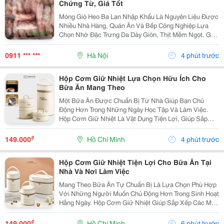
Chứng Từ, Giá Tốt
Móng Giò Heo Ba Lan Nhập Khẩu Là Nguyên Liệu Được
Nhiều Nhà Hàng, Quán Ăn Và Bếp Công Nghiệp Lựa
Chọn Nhờ Đặc Trưng Da Dày Giòn, Thịt Mềm Ngọt, Gân
Dai Sần Sật Và Phần Nước Dùng Có Vị Ngọt Tự Nhiên
Khi Hầm. Sản Phẩm Được Thực Phẩm Sạch Việt
0911 *** ***
Hà Nội
4 phút trước
Nam...
Hộp Cơm Giữ Nhiệt Lựa Chọn Hữu Ích Cho
Bữa Ăn Mang Theo
Một Bữa Ăn Được Chuẩn Bị Từ Nhà Giúp Bạn Chủ
Động Hơn Trong Những Ngày Học Tập Và Làm Việc.
Hộp Cơm Giữ Nhiệt Là Vật Dụng Tiện Lợi, Giúp Sắp
Xếp Các Món Ăn Ngăn Nắp Và Dễ Dàng Mang Theo
Trong Nhiều Hoàn Cảnh Khác Nhau. Chọn Hộp Phù Hợp
₫
149.000
Hồ Chí Minh
4 phút trước
Với Khẩu...
Hộp Cơm Giữ Nhiệt Tiện Lợi Cho Bữa Ăn Tại
Nhà Và Nơi Làm Việc
Mang Theo Bữa Ăn Tự Chuẩn Bị Là Lựa Chọn Phù Hợp
Với Những Người Muốn Chủ Động Hơn Trong Sinh Hoạt
Hằng Ngày. Hộp Cơm Giữ Nhiệt Giúp Sắp Xếp Các Món
Ăn Gọn Gàng, Thuận Tiện Mang Đến Trường, Văn
Phòng Hoặc Sử Dụng Khi Đi Xa. Lựa Chọn Hộp Theo
₫
149.000
Hồ Chí Minh
6 phút trước