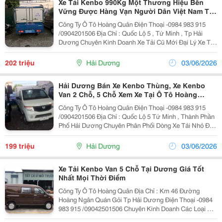
Xe Tải Kenbo 990Kg Một Thương Hiệu Bền
Vững Được Hàng Vạn Người Dân Việt Nam Tin
Dùng
Công Ty Ô Tô Hoàng Quân Điện Thoại -0984 983 915
/0904201506 Địa Chỉ : Quốc Lộ 5 , Tứ Minh , Tp Hải
Dương Chuyên Kinh Doanh Xe Tải Cũ Mới Đại Lý Xe Tải
Kenbo Tại Hải Dương Xe Tải Kenbo Luôn Đồng Hành
Cùng Quý Khách Xe Tải Kenbo 990Kg...
202 triệu
Hải Dương
03/06/2026
Hải Dương Bán Xe Kenbo Thùng, Xe Kenbo
Van 2 Chỗ, 5 Chỗ Xem Xe Tại Ô Tô Hoàng
Quân Hải Dương
Công Ty Ô Tô Hoàng Quân Điện Thoại -0984 983 915
/0904201506 Địa Chỉ : Quốc Lộ 5 Tứ Minh , Thành Phần
Phố Hải Dương Chuyên Phân Phối Dòng Xe Tải Nhỏ Đại
Lý Xe Tải Kenbo Tại Hải Dương Xe Tải Kenbo 990Kg
Luôn Đồng Hành Cùng Quý Khách Trọng...
199 triệu
Hải Dương
03/06/2026
Xe Tải Kenbo Van 5 Chỗ Tại Dương Giá Tốt
Nhất Mọi Thời Điểm
Công Ty Ô Tô Hoàng Quân Địa Chỉ : Km 46 Đường
Hoàng Ngân Quán Gỏi Tp Hải Dương Điện Thoại -0984
983 915 /09042501506 Chuyên Kinh Doanh Các Loại Xe
Tải Nhỏ Kenbo Tải Van 5 Chỗ, Kenbo Tải Thùng 990Kg,