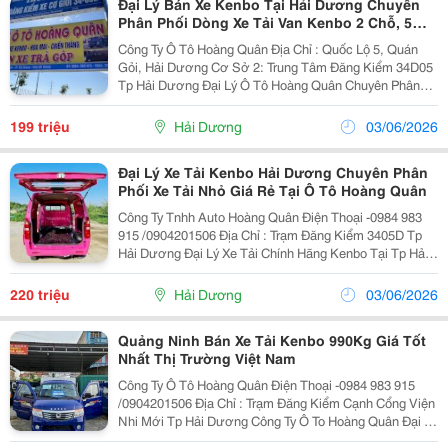
Đại Lý Bán Xe Kenbo Tại Hải Dương Chuyên
Phân Phối Dòng Xe Tải Van Kenbo 2 Chỗ, 5
Chỗ, Tải Thùng Kenbo 990Kg Và Thùng Kín
Công Ty Ô Tô Hoàng Quân Địa Chỉ : Quốc Lộ 5, Quán
Kenbo
Gỏi, Hải Dương Cơ Sở 2: Trung Tâm Đăng Kiểm 34D05
Tp Hải Dương Đại Lý Ô Tô Hoàng Quân Chuyên Phân
Phối Dòng Xe Tải Kenbo Loại 2 Chỗ, 5 Chỗ, Kenbo Tải
Thùng 990Kg, Kenbo Tải 900Kg , Kenbo Thùng...
199 triệu
Hải Dương
03/06/2026
Đại Lý Xe Tải Kenbo Hải Dương Chuyên Phân
Phối Xe Tải Nhỏ Giá Rẻ Tại Ô Tô Hoàng Quân
Công Ty Tnhh Auto Hoàng Quân Điện Thoại -0984 983
915 /0904201506 Địa Chỉ : Trạm Đăng Kiểm 3405D Tp
Hải Dương Đại Lý Xe Tải Chính Hãng Kenbo Tại Tp Hải
Dương Chuyên Phân Phối Dòng Xe Tải Nhỏ Xe Tải
Kenbo Van 2 Chỗ, Xe Tải Kenbo Van 5 Chỗ, Xe...
220 triệu
Hải Dương
03/06/2026
Quảng Ninh Bán Xe Tải Kenbo 990Kg Giá Tốt
Nhất Thị Trường Việt Nam
Công Ty Ô Tô Hoàng Quân Điện Thoại -0984 983 915
/0904201506 Địa Chỉ : Trạm Đăng Kiểm Cạnh Cổng Viện
Nhi Mới Tp Hải Dương Công Ty Ô To Hoàng Quân Đại Lý
Cấp 1 Sản Phẩm Xe Tải Kenbo Tại Tp Hải Dương