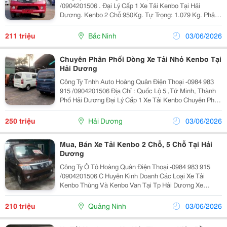
/0904201506 . Đại Lý Cấp 1 Xe Tải Kenbo Tại Hải
Dương. Kenbo 2 Chỗ 950Kg. Tự Trọng: 1.079 Kg. Phân
Bố Lên Trục Trước/Sau: 528/551 Kg. Số Người Cho
Phép Chở: 2...
211 triệu
Bắc Ninh
03/06/2026
Chuyên Phân Phối Dòng Xe Tải Nhỏ Kenbo Tại
Hải Dương
Công Ty Tnhh Auto Hoàng Quân Điện Thoại -0984 983
915 /0904201506 Địa Chỉ : Quốc Lộ 5 ,Tứ Minh, Thành
Phố Hải Dương Đại Lý Cấp 1 Xe Tải Kenbo Chuyên Phân
Phối Dòng Xe Tải Nhỏ Kenbo 2 Chỗ, Kenbo 5 Chỗ,
Kenbo Van , Xe Kenbo Thùng Kín, Thùng Lửng...
250 triệu
Hải Dương
03/06/2026
Mua, Bán Xe Tải Kenbo 2 Chỗ, 5 Chỗ Tại Hải
Dương
Công Ty Ô Tô Hoàng Quân Điện Thoại -0984 983 915
/0904201506 C Huyên Kinh Doanh Các Loại Xe Tải
Kenbo Thùng Và Kenbo Van Tại Tp Hải Dương Xe
Kenbo Tải Thùng 990Kg Được Khai Thác Trên Công
Nghệ Nhật Bản Và Tiêu Chuẩn Châu Âu Hàng Năm Số
210 triệu
Quảng Ninh
03/06/2026
Lượng...