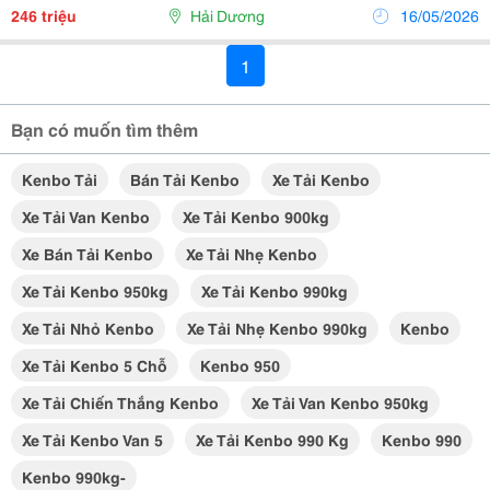
Kenbo Tải Thùng Kín, Xe Kenbo Tải Thùng Bạt ...
246 triệu
Hải Dương
16/05/2026
1
Bạn có muốn tìm thêm
Kenbo Tải
Bán Tải Kenbo
Xe Tải Kenbo
Xe Tải Van Kenbo
Xe Tải Kenbo 900kg
Xe Bán Tải Kenbo
Xe Tải Nhẹ Kenbo
Xe Tải Kenbo 950kg
Xe Tải Kenbo 990kg
Xe Tải Nhỏ Kenbo
Xe Tải Nhẹ Kenbo 990kg
Kenbo
Xe Tải Kenbo 5 Chỗ
Kenbo 950
Xe Tải Chiến Thắng Kenbo
Xe Tải Van Kenbo 950kg
Xe Tải Kenbo Van 5
Xe Tải Kenbo 990 Kg
Kenbo 990
Kenbo 990kg-