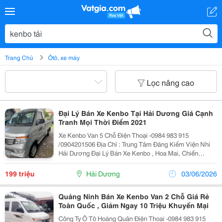
Trang Chủ
Ôtô, xe máy
Lọc nâng cao
Đại Lý Bán Xe Kenbo Tại Hải Dương Giá Cạnh
Tranh Mọi Thời Điểm 2021
Xe Kenbo Van 5 Chỗ Điện Thoại -0984 983 915
/0904201506 Địa Chỉ : Trung Tâm Đăng Kiểm Viện Nhi
Hải Dương Đại Lý Bán Xe Kenbo , Hoa Mai, Chiến
Thắng Xe Tải Kenbo Van 5 Chỗ Đời 2022 Và Kenbo Van
2 Chỗ Đời 2022 Giá Cực Tốt Xe Rẻ Mà Lại Có Điều...
199 triệu
Hải Dương
03/06/2026
Quảng Ninh Bán Xe Kenbo Van 2 Chỗ Giá Rẻ
Toàn Quốc , Giảm Ngay 10 Triệu Khuyến Mại
Công Ty Ô Tô Hoàng Quân Điện Thoại -0984 983 915