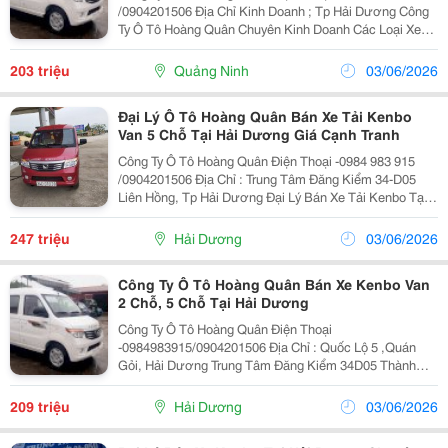
/0904201506 Địa Chỉ Kinh Doanh ; Tp Hải Dương Công
Ty Ô Tô Hoàng Quân Chuyên Kinh Doanh Các Loại Xe
Tải Kenbo Tải 990Kg, Tải 945Kg Loại Tải Van 2 Chỗ ,
Tải 680Kg Loại 5 Chỗ Xe Kenbo Van 2 Chỗ...
203 triệu
Quảng Ninh
03/06/2026
Đại Lý Ô Tô Hoàng Quân Bán Xe Tải Kenbo
Van 5 Chỗ Tại Hải Dương Giá Cạnh Tranh
Công Ty Ô Tô Hoàng Quân Điện Thoại -0984 983 915
/0904201506 Địa Chỉ : Trung Tâm Đăng Kiểm 34-D05
Liên Hồng, Tp Hải Dương Đại Lý Bán Xe Tải Kenbo Tại
Hải Dương Chuyên Kinh Doanh Các Dòng Xe Ô Tô , Xe
Tải Thùng, Xe Tải Van Xe Ô Tô Kenbo Một...
247 triệu
Hải Dương
03/06/2026
Công Ty Ô Tô Hoàng Quân Bán Xe Kenbo Van
2 Chỗ, 5 Chỗ Tại Hải Dương
Công Ty Ô Tô Hoàng Quân Điện Thoại
-0984983915/0904201506 Địa Chỉ : Quốc Lộ 5 ,Quán
Gỏi, Hải Dương Trung Tâm Đăng Kiểm 34D05 Thành
Phố Hải Dương Đại Lý Xe Tải Kenbo Tại Hải Dương ,
Chuyên Mua Bán Trao Đổi Phân Phối Dòng Xe Tải Nhỏ
209 triệu
Hải Dương
03/06/2026
Kenbo Tại Hải Dương...