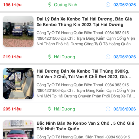
Chuyên Phân Phối Dòng Xe Tải Nhỏ Kenbo...
196 triệu
Quảng Ninh
03/06/2026
Đại Lý Bán Xe Kenbo Tại Hải Dương, Báo Giá
Xe Kenbo Thùng Kín 2023 Tại Hải Dương
Công Ty Ô Tô Hoàng Quân Điện Thoại -0984 983 915
/0904201506 Địa Chỉ : Trạm Đăng Kiểm Cạnh Cổng Viện
Nhi Thành Phố Hải Dương Công Ty Ô Tô Hoàng Quân Là
Đại Lý Chính Hãng Của Nhà Máy Ô Tô Chiến Thắng
Chuyên Phân Phối Dòng Sản Phẩm Xe Tải Kenbo...
219 triệu
Hải Dương
03/06/2026
Hải Dương Bán Xe Kenbo Tải Thùng 990Kg,
Tải Van 2 Chỗ, Tải Van 5 Chỗ Đời 2023, Giá
Khuyến Mại Tháng 5 Năm 2023
Công Ty Ô Tô Hoàng Quân Điện Thoại -0984 983 915
/0904201506 Địa Chỉ : Trạm Đăng Kiểm Cạnh Cổng Viện
Nhi Mới Tp Hải Dương Chuyên Phân Phối Dòng Xe Tải
Kenbo 990Kg Xe Tiêu Chuẩn Nhật Bản , Công Nghệ
Châu Âu Xe Tải Kenbo 990Kg Có Điều Hòa Tay...
205 triệu
Hải Dương
03/06/2026
Bắc Ninh Bán Xe Kenbo Van 2 Chỗ , 5 Chỗ Giá
Tốt Nhất Toàn Quốc
Công Ty Ô Tô Hoàng Quân. Điện Thoại -0984 983 915