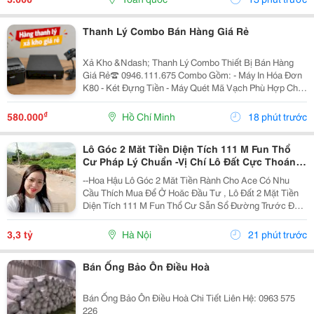
Thanh Lý Combo Bán Hàng Giá Rẻ
Xả Kho &Ndash; Thanh Lý Combo Thiết Bị Bán Hàng
Giá Rẻ☎️ 0946.111.675 Combo Gồm: - Máy In Hóa Đơn
K80 - Két Đựng Tiền - Máy Quét Mã Vạch Phù Hợp Cho
Tạp Hóa, Shop, Siêu Thị Mini, Quán Ăn, Cafe... ☎️ Liên
Hệ: 0946.111.675 Kazuko Việt Nam...
₫
580.000
Hồ Chí Minh
18 phút trước
Lô Góc 2 Măt Tiền Diện Tích 111 M Fun Thổ
Cư Pháp Lý Chuẩn -Vị Chí Lô Đất Cực Thoáng
Mát ,Đất Nằm Mặt Đường Chục
--Hoa Hậu Lô Góc 2 Măt Tiền Rành Cho Ace Có Nhu
Cầu Thích Mua Để Ở Hoăc Đầu Tư , Lô Đất 2 Mặt Tiền
Diện Tích 111 M Fun Thổ Cư Sẫn Sổ Đường Trước Đất
Chuẩn Bị Đang Giải Nhựa Rộng 5,,5 M 2 Ô Tô Tránh
Nhau Vị Trí Đất Sát Trường Học Cấp 1 Thôn Thanh...
3,3 tỷ
Hà Nội
21 phút trước
Bán Ống Bảo Ôn Điều Hoà
Bán Ống Bảo Ôn Điều Hoà Chi Tiết Liên Hệ: 0963 575
226