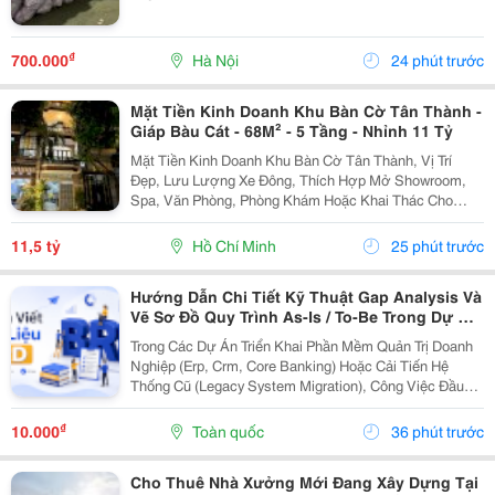
₫
700.000
Hà Nội
24 phút trước
Mặt Tiền Kinh Doanh Khu Bàn Cờ Tân Thành -
Giáp Bàu Cát - 68M² - 5 Tầng - Nhỉnh 11 Tỷ
Mặt Tiền Kinh Doanh Khu Bàn Cờ Tân Thành, Vị Trí
Đẹp, Lưu Lượng Xe Đông, Thích Hợp Mở Showroom,
Spa, Văn Phòng, Phòng Khám Hoặc Khai Thác Cho
Thuê. Ưu Điểm Nổi Bật: Diện Tích: 68M&Sup2; Kết
Cấu: 4 Tầng + Sân Thượng 6 Phòng Ngủ Khép Kín...
11,5 tỷ
Hồ Chí Minh
25 phút trước
Hướng Dẫn Chi Tiết Kỹ Thuật Gap Analysis Và
Vẽ Sơ Đồ Quy Trình As-Is / To-Be Trong Dự Án
Chuyển Đổi Số
Trong Các Dự Án Triển Khai Phần Mềm Quản Trị Doanh
Nghiệp (Erp, Crm, Core Banking) Hoặc Cải Tiến Hệ
Thống Cũ (Legacy System Migration), Công Việc Đầu
Tiên Và Quan Trọng Nhất Của It Ba Không Phải Là Nhảy
Vào Thiết Kế Ngay Tính Năng Mới. Thay Vào Đó,...
₫
10.000
Toàn quốc
36 phút trước
Cho Thuê Nhà Xưởng Mới Đang Xây Dựng Tại