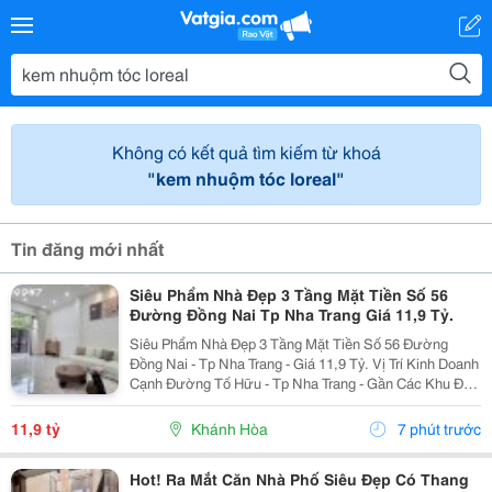
Không có kết quả tìm kiếm từ khoá
"kem nhuộm tóc loreal"
Tin đăng mới nhất
Siêu Phẩm Nhà Đẹp 3 Tầng Mặt Tiền Số 56
Đường Đồng Nai Tp Nha Trang Giá 11,9 Tỷ.
Siêu Phẩm Nhà Đẹp 3 Tầng Mặt Tiền Số 56 Đường
Đồng Nai - Tp Nha Trang - Giá 11,9 Tỷ. Vị Trí Kinh Doanh
Cạnh Đường Tố Hữu - Tp Nha Trang - Gần Các Khu Đô
Thị. Nhà Mới Đẹp 3 Tầng Mặt Tiền + 1 Mặt Hẻm - Kiến
Trúc Hiện Đại - Đầy Đủ Tiện Nghi. - Nhà Có...
11,9 tỷ
Khánh Hòa
7 phút trước
Hot! Ra Mắt Căn Nhà Phố Siêu Đẹp Có Thang