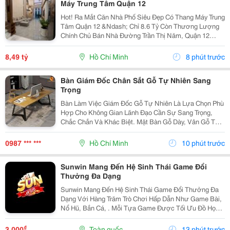
Máy Trung Tâm Quận 12
Hot! Ra Mắt Căn Nhà Phố Siêu Đẹp Có Thang Máy Trung
Tâm Quận 12 &Ndash; Chỉ 8.6 Tỷ Còn Thương Lượng
Chính Chủ Bán Nhà Đường Trần Thị Năm, Quận 12
&Ndash; Vị Trí Đẹp, Khu Dân Cư Hiện Hữu, Tiện Ích Đầy
Đủ. Diện Tích: 4M &Times; 20M Nhà...
8,49 tỷ
Hồ Chí Minh
8 phút trước
Bàn Giám Đốc Chân Sắt Gỗ Tự Nhiên Sang
Trọng
Bàn Làm Việc Giám Đốc Gỗ Tự Nhiên Là Lựa Chọn Phù
Hợp Cho Không Gian Lãnh Đạo Cần Sự Sang Trọng,
Chắc Chắn Và Khác Biệt. Mặt Bàn Gỗ Dày, Vân Gỗ Tự
Nhiên Đẹp Mắt Kết Hợp Cùng Hệ Chân Sắt Hiện Đại,
Tạo Nên Tổng Thể Vừa Bền Bỉ Vừa Tinh Tế. Mẫu Bàn
0987 *** ***
Hồ Chí Minh
10 phút trước
Này...
Sunwin Mang Đến Hệ Sinh Thái Game Đổi
Thưởng Đa Dạng
Sunwin Mang Đến Hệ Sinh Thái Game Đổi Thưởng Đa
Dạng Với Hàng Trăm Trò Chơi Hấp Dẫn Như Game Bài,
Nổ Hũ, Bắn Cá, . Mỗi Tựa Game Được Tối Ưu Đồ Họa
Sắc Nét, Thao Tác Mượt Mà, Tỷ Lệ Trả Thưởng Cạnh
Tranh Cùng Hệ Thống Bảo Mật Hiện Đại.
₫
3.000
Toàn quốc
13 phút trước