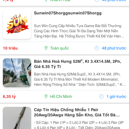
Sunwin07Shorggsunwin07Shorgg
Sun Win Cung Cấp Nhiều Tựa Game Bài Đổi Thưởng
Cùng Các Hình Thức Giải Trí Đa Dạng Trên Một Nền
Tảng Hiện Đại. Hệ Thống Được Thiết Kế Để Vận Hành
Ổn Định, Truy Cập Nhanh Và Tương Thích Với Nhiều
Thiết Bị. Bên Cạnh Đó, Các Tính Năng Bảo Mật Cũng
10 triệu
Toàn quốc
48 phút trước
Được...
Bán Nhà Hoà Hưng 52M², Kt 3.4X14.5M, 2Pn,
Giá 6.35 Tỷ Tl
Bán Nhà Hoà Hưng 52M&Sup2;, Kt 3.4X14.5M, 2Pn,
Giá 6.35 Tỷ Tl Nhà Mới Thiết Kế Modern Minimalist,
Hẻm Rộng Thông Số Nhà * Diện Tích: 52M&Sup2;. * Kt:
3.4M X 14.5M. * Kết Cấu: 1 Trệt 1 Lầu. * Chủ Hỗ Trợ
Hoàn Thiện Thêm 1 Phòng Ngủ Trước Khi Bàn...
6,35 tỷ
Hồ Chí Minh
1 giờ trước
Cáp Tín Hiệu Chống Nhiễu 1 Pair
20Awg/20Awgs Hàng Sẵn Kho, Giá Tốt Đà
Nẵng, Huế
- Số Cặp: 1 Pair (1P = 2 Lõi) 2 Pair (2P = 4 Lõi) 3 Pair (3P
= 6 Lõi) 4 Pair (4P = 8 Lõi) - Tiết Diện: 20Awg/20Awgs