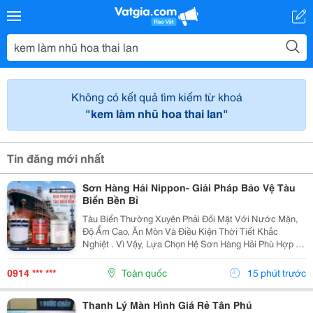
Không có kết quả tìm kiếm từ khoá
"kem làm nhũ hoa thai lan"
Tin đăng mới nhất
Sơn Hàng Hải Nippon- Giải Pháp Bảo Vệ Tàu
Biển Bền Bỉ
Tàu Biển Thường Xuyên Phải Đối Mặt Với Nước Mặn,
Độ Ẩm Cao, Ăn Mòn Và Điều Kiện Thời Tiết Khắc
Nghiệt . Vì Vậy, Lựa Chọn Hệ Sơn Hàng Hải Phù Hợp Là
Yếu Tố Quan Trọng Giúp Bảo Vệ Bề Mặt Và Nâng Cao
Độ Bền Công Trình. Sơn Hàng Hải Nippon Được Ứng...
0914 *** ***
Toàn quốc
15 phút trước
Thanh Lý Màn Hình Giá Rẻ Tân Phú