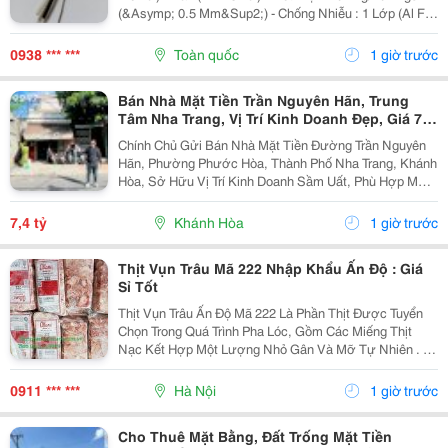
(&Asymp; 0.5 Mm&Sup2;) - Chống Nhiễu : 1 Lớp (Al Foil
)/ 2 Lớp Chống Nhiễu (Al Foil + Lớp Lưới Chống Nhiễu) -
Vật Liệu: Đồng...
0938 *** ***
Toàn quốc
1 giờ trước
Bán Nhà Mặt Tiền Trần Nguyên Hãn, Trung
Tâm Nha Trang, Vị Trí Kinh Doanh Đẹp, Giá 7,4
Tỷ
Chính Chủ Gửi Bán Nhà Mặt Tiền Đường Trần Nguyên
Hãn, Phường Phước Hòa, Thành Phố Nha Trang, Khánh
Hòa, Sở Hữu Vị Trí Kinh Doanh Sầm Uất, Phù Hợp Mở
Cửa Hàng, Văn Phòng, Showroom Hoặc Đầu Tư Cho
Thuê Lâu Dài. Thông Tin Chi Tiết. - Địa Chỉ: Số...
7,4 tỷ
Khánh Hòa
1 giờ trước
Thịt Vụn Trâu Mã 222 Nhập Khẩu Ấn Độ : Giá
Sỉ Tốt
Thịt Vụn Trâu Ấn Độ Mã 222 Là Phần Thịt Được Tuyển
Chọn Trong Quá Trình Pha Lóc, Gồm Các Miếng Thịt
Nạc Kết Hợp Một Lượng Nhỏ Gân Và Mỡ Tự Nhiên . Tỷ
Lệ Này Giúp Thịt Giữ Được Độ Mềm, Vị Ngọt Và
Hương Thơm Đặc Trưng Sau Khi Chế Biến. Sản
0911 *** ***
Hà Nội
1 giờ trước
Phẩm...
Cho Thuê Mặt Bằng, Đất Trống Mặt Tiền