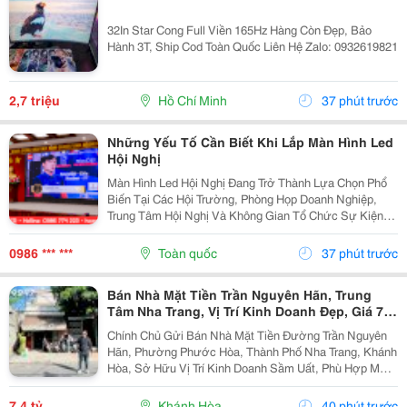
32In Star Cong Full Viền 165Hz Hàng Còn Đẹp, Bảo
Hành 3T, Ship Cod Toàn Quốc Liên Hệ Zalo: 0932619821
2,7 triệu
Hồ Chí Minh
37 phút trước
Những Yếu Tố Cần Biết Khi Lắp Màn Hình Led
Hội Nghị
Màn Hình Led Hội Nghị Đang Trở Thành Lựa Chọn Phổ
Biến Tại Các Hội Trường, Phòng Họp Doanh Nghiệp,
Trung Tâm Hội Nghị Và Không Gian Tổ Chức Sự Kiện
Nhờ Khả Năng Hiển Thị Hình Ảnh Lớn, Rõ Nét Và Ổn
Định. Tuy Nhiên, Để Lựa Chọn Được Hệ Thống...
0986 *** ***
Toàn quốc
37 phút trước
Bán Nhà Mặt Tiền Trần Nguyên Hãn, Trung
Tâm Nha Trang, Vị Trí Kinh Doanh Đẹp, Giá 7,4
Tỷ
Chính Chủ Gửi Bán Nhà Mặt Tiền Đường Trần Nguyên
Hãn, Phường Phước Hòa, Thành Phố Nha Trang, Khánh
Hòa, Sở Hữu Vị Trí Kinh Doanh Sầm Uất, Phù Hợp Mở
Cửa Hàng, Văn Phòng, Showroom Hoặc Đầu Tư Cho
Thuê Lâu Dài. Thông Tin Chi Tiết. - Địa Chỉ: Số...
7,4 tỷ
Khánh Hòa
40 phút trước