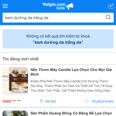
Không có kết quả tìm kiếm từ khoá
"kem dưỡng da trắng da"
Tin đăng mới nhất
Nến Thơm Mây Candle Lựa Chọn Cho Mọi Gia
Đình
Khám Phá Nến Thơm Mây Candle Với Hương Thơm
Dịu Nhẹ, Thành Phần An Toàn Và Thiết Kế Tinh Tế Giúp
Thư Giãn Tinh Thần, Cải Thiện Không Gian Sống Hiệu
Quả. Nến Thơm Mây Candle &Ndash; Giải Pháp Thư
Giãn Cho Cuộc Sống Hiện Đại Trong Cuộc Sống Hiện...
0303 *** ***
Hà Nội
15 phút trước
Sản Phẩm Quang Đông Có Đáng Để Lựa Chọn