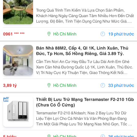
Trong Quá Trình Tìm Kiếm Và Lựa Chọn Sản Phẩm,
Khách Hàng Ngày Càng Quan Tâm Nhiều Hơn Đến Chất
Lượng, Độ Bền, Tính Tiện Dụng Cũng Như Mức Giá.
Thay Vì Chỉ Dựa Vào Quảng Cáo Hoặc Thông Tin Từ
Người Bán, Nhiều Người Có Xu Hướng Tìm Hiểu Thêm
0961 *** ***
Hồ Chí Minh
19 phút trước
Thông Tin...
Bán Nhà 88M2, Cấp 4, Ql 1K, Linh Xuân, Thủ
Đức, Tp Hcm, Sổ Hồng Riêng, Giá 3.89 Tỷ.
Cần Tìm Nơi An Cư Hay Đầu Tư Lâu Dài Anh Em Ghé
Xem Căn Nhà Đường Quốc Lộ 1K, Linh Xuân, Thủ Đức.
Vị Trí Này Cực Kỳ Thuận Tiện, Giao Thông Kết Nối
Nhanh Chóng, Cực Kỳ Phù Hợp Cho Khách Mua Để Giữ
Tài Sản Hoặc Cho Thuê Đều Rất Ổn Định. Thông Tin...
3,89 tỷ
Hồ Chí Minh
33 phút trước
Thiết Bị Lưu Trữ Mạng Terramaster F2-210 1Gb
(Chưa Có Ổ Cứng)
Terramaster F2-210 &Ndash; Nas 2 Bay Lưu Trữ Dữ
Liệu Tiện Lợi Cho Cá Nhân Và Văn Phòng Bạn Đang
Tìm Một Giải Pháp Lưu Trữ Mạng Nas Nhỏ Gọn, Tốc Độ
Ổn Định Và Hỗ Trợ Nhiều Tính Năng Sao Lưu?
Terramaster F2-210 Là Lựa Chọn Phù Hợp Cho Cá
5 triệu
Hồ Chí Minh
36 phút trước