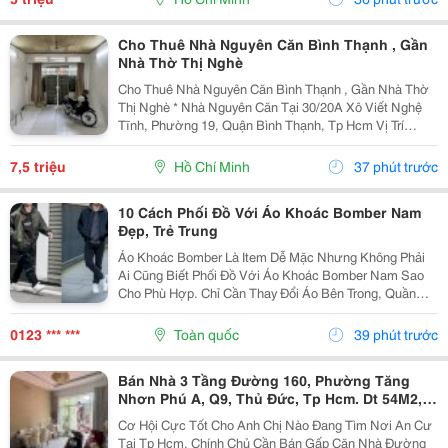
Nhân, Gia...
Cho Thuê Nhà Nguyên Căn Bình Thạnh , Gần
Nhà Thờ Thị Nghè
Cho Thuê Nhà Nguyên Căn Bình Thạnh , Gần Nhà Thờ
Thị Nghè * Nhà Nguyên Căn Tại 30/20A Xô Viết Nghệ
Tĩnh, Phường 19, Quận Bình Thạnh, Tp Hcm Vị Trí
Thuận Tiện, Khu Dân Cư Hiện Hữu, Di Chuyển Nhanh
Sang Trung Tâm. * Diện Tích 57M&Sup2; ( Ngang 4M,...
7,5 triệu
Hồ Chí Minh
37 phút trước
10 Cách Phối Đồ Với Áo Khoác Bomber Nam
Đẹp, Trẻ Trung
Áo Khoác Bomber Là Item Dễ Mặc Nhưng Không Phải
Ai Cũng Biết Phối Đồ Với Áo Khoác Bomber Nam Sao
Cho Phù Hợp. Chỉ Cần Thay Đổi Áo Bên Trong, Quần
Hoặc Giày, Bạn Đã Có Thể Tạo Nên Nhiều Outfit Khác
Nhau Để Đi Làm, Dạo Phố Hay Gặp Gỡ Bạn Bè. Trong...
0123 *** ***
Toàn quốc
39 phút trước
Bán Nhà 3 Tầng Đường 160, Phường Tăng
Nhơn Phú A, Q9, Thủ Đức, Tp Hcm. Dt 54M2,
Sổ Hồng Riêng. Giá 5,18 Tỷ
Cơ Hội Cực Tốt Cho Anh Chị Nào Đang Tìm Nơi An Cư
Tại Tp Hcm. Chính Chủ Cần Bán Gấp Căn Nhà Đường