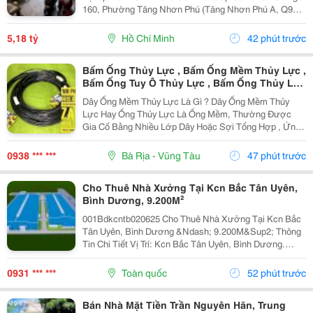
160, Phường Tăng Nhơn Phú (Tăng Nhơn Phú A, Q9
Cũ). Vị Trí Nhà Nằm Trong Khu Dân Cư Ổn Định, Giao
Thông Thuận Tiện Chỉ Vài Bước Là Ra Lã Xuân Oai,
5,18 tỷ
Hồ Chí Minh
42 phút trước
Lê...
Bấm Ống Thủy Lực , Bấm Ống Mềm Thủy Lực ,
Bấm Ống Tuy Ô Thủy Lực , Bấm Ống Thủy Lực
Bọc Lưới , Bấm Ống Thủy Lực Koman , Bấm
Dây Ống Mềm Thủy Lực Là Gì ? Dây Ống Mềm Thủy
Ống Thủy Lực Italy , Bấm Ống Thủy Lực 1Sn ,
Lực Hay Ống Thủy Lực Là Ống Mềm, Thường Được
Bấm Ống Thủy Lực 2Sn , Bấm Ống Thủy Lực
Gia Cố Bằng Nhiều Lớp Dây Hoặc Sợi Tổng Hợp , Ứng
4Sn
Dụng Để Vận Chuyển Chất Lỏng Thủy Lực Trong Hệ
Thống Thủy Lực. Những Ống Này Rất Cần Thiết Để
0938 *** ***
Bà Rịa - Vũng Tàu
47 phút trước
Truyền Lực...
Cho Thuê Nhà Xưởng Tại Kcn Bắc Tân Uyên,
Bình Dương, 9.200M²
001Bdkcntb020625 Cho Thuê Nhà Xưởng Tại Kcn Bắc
Tân Uyên, Bình Dương &Ndash; 9.200M&Sup2; Thông
Tin Chi Tiết Vị Trí: Kcn Bắc Tân Uyên, Bình Dương.
Tổng Diện Tích Khuôn Viên: 15.000M&Sup2; Diện Tích
Sử Dụng Tổng Diện Tích Xây Dựng: 9.200M&Sup2;...
0931 *** ***
Toàn quốc
52 phút trước
Bán Nhà Mặt Tiền Trần Nguyên Hãn, Trung