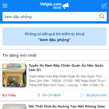
Không có kết quả tìm kiếm từ khoá
"kem đậu phộng"
Tin đăng mới nhất
Tuyển Nv Nam Bếp Chiên Quán Ăn Hàn Quốc
Làm Q1
Tuyển Nhân Viên Bếp Chiên Quán Ăn Hàn Quốc Thời
Gian Làm Việc : 10G00 - 21G00 - Mỗi Ngày (Nghĩ Trưa 1
Tiếng 30P Bao Cơm Trưa ) - Lương : 7.500 - 9.500 ( Tuỳ
Theo Năng Lực ) Mô Tả Công Việc: - Bếp Chiên : Sử
Dụng Được Chảo Non Biết Chiên...
9,5 triệu
Hồ Chí Minh
30 phút trước
Nội Thất Xinh-Xu Hướng Tạo Nên Không Gian