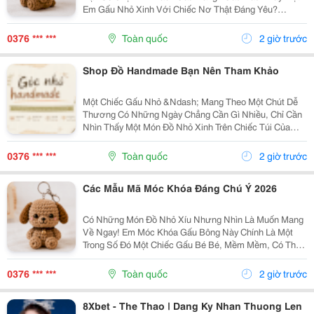
Em Gấu Nhỏ Xinh Với Chiếc Nơ Thật Đáng Yêu?
Những Chiếc Móc Khóa Gấu Bông Không Chỉ Là Phụ
Kiện Treo Túi Mà Còn Là Một Cách Để Bạn Thêm Chút
0376 *** ***
Toàn quốc
2 giờ trước
Cá Tính Vào...
Shop Đồ Handmade Bạn Nên Tham Khảo
Một Chiếc Gấu Nhỏ &Ndash; Mang Theo Một Chút Dễ
Thương Có Những Ngày Chẳng Cần Gì Nhiều, Chỉ Cần
Nhìn Thấy Một Món Đồ Nhỏ Xinh Trên Chiếc Túi Của
Mình Cũng Đủ Thấy Vui Rồi Những Em Móc Khóa Gấu
Bông Được Làm Với Kiểu Dáng Đáng Yêu, Nhỏ Gọn,
0376 *** ***
Toàn quốc
2 giờ trước
Thích...
Các Mẫu Mã Móc Khóa Đáng Chú Ý 2026
Có Những Món Đồ Nhỏ Xíu Nhưng Nhìn Là Muốn Mang
Về Ngay! Em Móc Khóa Gấu Bông Này Chính Là Một
Trong Số Đó Một Chiếc Gấu Bé Bé, Mềm Mềm, Có Thể
Treo Trên Balo, Túi Xách Hay Chìa Khóa. Mỗi Lần Nhìn
Thấy Lại Thấy Chiếc Túi Của Mình Đáng Yêu Hơn Một...
0376 *** ***
Toàn quốc
2 giờ trước
8Xbet - The Thao | Dang Ky Nhan Thuong Len