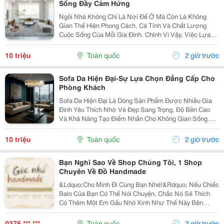
Sống Đầy Cảm Hứng
Ngôi Nhà Không Chỉ Là Nơi Để Ở Mà Còn Là Không
Gian Thể Hiện Phong Cách, Cá Tính Và Chất Lượng
Cuộc Sống Của Mỗi Gia Đình. Chính Vì Vậy, Việc Lựa
Chọn Nội Thất Xinh Đang Trở Thành Xu Hướng Được
Nhiều Người Quan Tâm Khi Muốn Biến Không Gian
10 triệu
Toàn quốc
2 giờ trước
Sống Trở...
Sofa Da Hiện Đại-Sự Lựa Chọn Đẳng Cấp Cho
Phòng Khách
Sofa Da Hiện Đại Là Dòng Sản Phẩm Được Nhiều Gia
Đình Yêu Thích Nhờ Vẻ Đẹp Sang Trọng, Độ Bền Cao
Và Khả Năng Tạo Điểm Nhấn Cho Không Gian Sống.
Với Thiết Kế Tinh Tế Cùng Chất Liệu Da Cao Cấp, Sofa
Không Chỉ Mang Lại Cảm Giác Thoải Mái Mà Còn Thể...
10 triệu
Toàn quốc
2 giờ trước
Bạn Nghĩ Sao Về Shop Chúng Tôi, 1 Shop
Chuyên Về Đồ Handmade
&Ldquo;Cho Mình Đi Cùng Bạn Nhé!&Rdquo; Nếu Chiếc
Balo Của Bạn Có Thể Nói Chuyện, Chắc Nó Sẽ Thích
Có Thêm Một Em Gấu Nhỏ Xinh Như Thế Này Bên
Cạnh. Từ Những Buổi Đi Học, Đi Làm, Đi Cà Phê Hay
Những Chuyến Đi Chơi Cuối Tuần, Em Móc Khóa Gấu
0376 *** ***
Toàn quốc
2 giờ trước