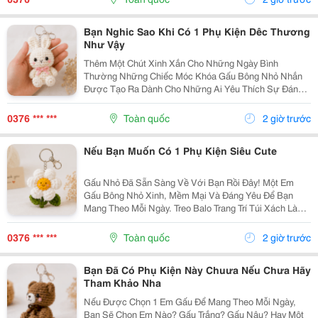
Bông...
Bạn Nghic Sao Khi Có 1 Phụ Kiện Dêc Thương
Như Vậy
Thêm Một Chút Xinh Xắn Cho Những Ngày Bình
Thường Những Chiếc Móc Khóa Gấu Bông Nhỏ Nhắn
Được Tạo Ra Dành Cho Những Ai Yêu Thích Sự Đáng
Yêu Và Những Món Đồ Có Dấu Ấn Riêng. Từ Chiếc Balo
Đi Học, Túi Xách Đi Chơi Đến Chùm Chìa Khóa Quen
0376 *** ***
Toàn quốc
2 giờ trước
Thuộc,...
Nếu Bạn Muốn Có 1 Phụ Kiện Siêu Cute
Gấu Nhỏ Đã Sẵn Sàng Về Với Bạn Rồi Đây! Một Em
Gấu Bông Nhỏ Xinh, Mềm Mại Và Đáng Yêu Để Bạn
Mang Theo Mỗi Ngày. Treo Balo Trang Trí Túi Xách Làm
Móc Khóa Tặng Người Bạn Yêu Quý
Gocnhohandmade.com Không Cần Quá Nhiều Phụ
0376 *** ***
Toàn quốc
2 giờ trước
Kiện, Chỉ Một Em Gấu...
Bạn Đã Có Phụ Kiện Này Chuưa Nếu Chưa Hãy
Tham Khảo Nha
Nếu Được Chọn 1 Em Gấu Để Mang Theo Mỗi Ngày,
Bạn Sẽ Chọn Em Nào? Gấu Trắng? Gấu Nâu? Hay Một