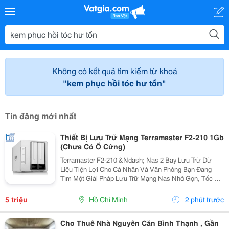
Không có kết quả tìm kiếm từ khoá
"kem phục hồi tóc hư tổn"
Tin đăng mới nhất
Thiết Bị Lưu Trữ Mạng Terramaster F2-210 1Gb
(Chưa Có Ổ Cứng)
Terramaster F2-210 &Ndash; Nas 2 Bay Lưu Trữ Dữ
Liệu Tiện Lợi Cho Cá Nhân Và Văn Phòng Bạn Đang
Tìm Một Giải Pháp Lưu Trữ Mạng Nas Nhỏ Gọn, Tốc Độ
Ổn Định Và Hỗ Trợ Nhiều Tính Năng Sao Lưu?
Terramaster F2-210 Là Lựa Chọn Phù Hợp Cho Cá
5 triệu
Hồ Chí Minh
2 phút trước
Nhân, Gia...
Cho Thuê Nhà Nguyên Căn Bình Thạnh , Gần