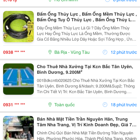
Lê...
Bấm Ống Thủy Lực , Bấm Ống Mềm Thủy Lực ,
Bấm Ống Tuy Ô Thủy Lực , Bấm Ống Thủy Lực
Bọc Lưới , Bấm Ống Thủy Lực Koman , Bấm
Dây Ống Mềm Thủy Lực Là Gì ? Dây Ống Mềm Thủy
Ống Thủy Lực Italy , Bấm Ống Thủy Lực 1Sn ,
Lực Hay Ống Thủy Lực Là Ống Mềm, Thường Được
Bấm Ống Thủy Lực 2Sn , Bấm Ống Thủy Lực
Gia Cố Bằng Nhiều Lớp Dây Hoặc Sợi Tổng Hợp , Ứng
4Sn
Dụng Để Vận Chuyển Chất Lỏng Thủy Lực Trong Hệ
Thống Thủy Lực. Những Ống Này Rất Cần Thiết Để
0938 *** ***
Bà Rịa - Vũng Tàu
12 phút trước
Truyền Lực...
Cho Thuê Nhà Xưởng Tại Kcn Bắc Tân Uyên,
Bình Dương, 9.200M²
001Bdkcntb020625 Cho Thuê Nhà Xưởng Tại Kcn Bắc
Tân Uyên, Bình Dương &Ndash; 9.200M&Sup2; Thông
Tin Chi Tiết Vị Trí: Kcn Bắc Tân Uyên, Bình Dương.
Tổng Diện Tích Khuôn Viên: 15.000M&Sup2; Diện Tích
Sử Dụng Tổng Diện Tích Xây Dựng: 9.200M&Sup2;...
0931 *** ***
Toàn quốc
18 phút trước
Bán Nhà Mặt Tiền Trần Nguyên Hãn, Trung
Tâm Nha Trang, Vị Trí Kinh Doanh Đẹp, Giá 7,4
Tỷ
Chính Chủ Gửi Bán Nhà Mặt Tiền Đường Trần Nguyên
Hãn, Phường Phước Hòa, Thành Phố Nha Trang, Khánh