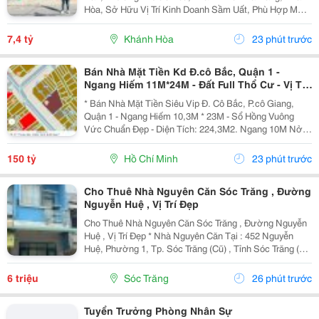
Hòa, Sở Hữu Vị Trí Kinh Doanh Sầm Uất, Phù Hợp Mở
Cửa Hàng, Văn Phòng, Showroom Hoặc Đầu Tư Cho
Thuê Lâu Dài. Thông Tin Chi Tiết. - Địa Chỉ: Số...
7,4 tỷ
Khánh Hòa
23 phút trước
Bán Nhà Mặt Tiền Kd Đ.cô Bắc, Quận 1 -
Ngang Hiếm 11M*24M - Đất Full Thổ Cư - Vị Trí
Phù Hợp Xây Cao Ốc Văn Phòng, Khách Sạn,
* Bán Nhà Mặt Tiền Siêu Vip Đ. Cô Bắc, P.cô Giang,
Kinh Doanh
Quận 1 - Ngang Hiếm 10,3M * 23M - Sổ Hồng Vuông
Vức Chuẩn Đẹp - Diện Tích: 224,3M2. Ngang 10M Nở
Hậu 10,3M * 23,7M. Đất Nở Hậu Phong Thuỷ Tốt Cho
Gia Chủ Trong Kinh Doanh. - Hiện Trạng: C4. - Phù...
150 tỷ
Hồ Chí Minh
23 phút trước
Cho Thuê Nhà Nguyên Căn Sóc Trăng , Đường
Nguyễn Huệ , Vị Trí Đẹp
Cho Thuê Nhà Nguyên Căn Sóc Trăng , Đường Nguyễn
Huệ , Vị Trí Đẹp * Nhà Nguyên Căn Tại : 452 Nguyễn
Huệ, Phường 1, Tp. Sóc Trăng (Cũ) , Tỉnh Sóc Trăng (
Phường Sóc Trăng, Tp. Cần Thơ (Mới) * Giá Thuê: 6
Triệu/Tháng ( Cọc 2 Tháng, Đóng 1 Tháng ) *...
6 triệu
Sóc Trăng
26 phút trước
Tuyển Trưởng Phòng Nhân Sự