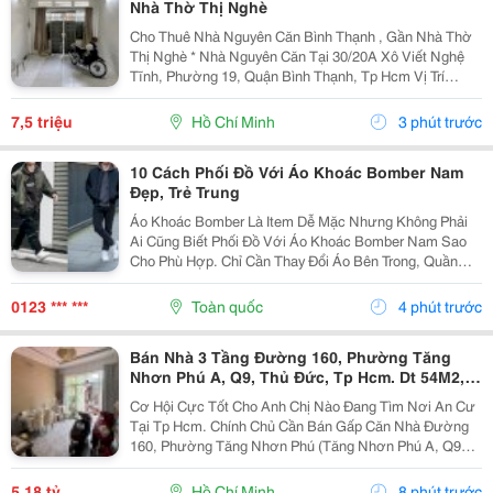
Nhà Thờ Thị Nghè
Cho Thuê Nhà Nguyên Căn Bình Thạnh , Gần Nhà Thờ
Thị Nghè * Nhà Nguyên Căn Tại 30/20A Xô Viết Nghệ
Tĩnh, Phường 19, Quận Bình Thạnh, Tp Hcm Vị Trí
Thuận Tiện, Khu Dân Cư Hiện Hữu, Di Chuyển Nhanh
Sang Trung Tâm. * Diện Tích 57M&Sup2; ( Ngang 4M,...
7,5 triệu
Hồ Chí Minh
3 phút trước
10 Cách Phối Đồ Với Áo Khoác Bomber Nam
Đẹp, Trẻ Trung
Áo Khoác Bomber Là Item Dễ Mặc Nhưng Không Phải
Ai Cũng Biết Phối Đồ Với Áo Khoác Bomber Nam Sao
Cho Phù Hợp. Chỉ Cần Thay Đổi Áo Bên Trong, Quần
Hoặc Giày, Bạn Đã Có Thể Tạo Nên Nhiều Outfit Khác
Nhau Để Đi Làm, Dạo Phố Hay Gặp Gỡ Bạn Bè. Trong...
0123 *** ***
Toàn quốc
4 phút trước
Bán Nhà 3 Tầng Đường 160, Phường Tăng
Nhơn Phú A, Q9, Thủ Đức, Tp Hcm. Dt 54M2,
Sổ Hồng Riêng. Giá 5,18 Tỷ
Cơ Hội Cực Tốt Cho Anh Chị Nào Đang Tìm Nơi An Cư
Tại Tp Hcm. Chính Chủ Cần Bán Gấp Căn Nhà Đường
160, Phường Tăng Nhơn Phú (Tăng Nhơn Phú A, Q9
Cũ). Vị Trí Nhà Nằm Trong Khu Dân Cư Ổn Định, Giao
Thông Thuận Tiện Chỉ Vài Bước Là Ra Lã Xuân Oai,
5,18 tỷ
Hồ Chí Minh
8 phút trước