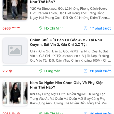
Như Thế Nào?
Y2K Và Streetwear Đều Là Những Phong Cách Được
Giới Trẻ Yêu Thích, Đặc Biệt Trong Thời Trang Hằng
Ngày. Hai Phong Cách Đôi Khi Có Những Điểm Tương
Đồng Như Trang Phục Thoải Mái, Phom Rộng Và Ảnh
Hưởng Từ Văn Hóa Đường Phố. Tuy Nhiên, Y2K Và...
0966 *** ***
Hồ Chí Minh
17 phút trước
Chính Chủ Gửi Bán Lô Góc 42M2 Tại Như
Quỳnh, Sát Vin 3, Giá Chỉ 2.X Tỷ:
Chính Chủ Gửi Bán Lô Góc 42M2 Tại Như Quỳnh, Sát
Vin 3, Giá Chỉ 2.X Tỷ: 0835459289 - V Ị Trí Đẹp, Đường
Oto Vào Tận Đất, Cách Trục Chính Khoảng 100M - Ch Ỉ 1
Phút Di Chuyển Ra Vin 2,3 - Khoảng 300M Ra Đường
Quốc Lộ 5A - Di Chuyển 5P Ra Ngay...
2,2 tỷ
Hưng Yên
20 phút trước
Nam Da Ngăm Nên Chọn Giày Và Phụ Kiện
Như Thế Nào?
Khi Xây Dựng Một Outfit, Nhiều Người Thường Tập
Trung Vào Áo Và Quần Mà Quên Mất Giày Cùng Phụ
Kiện Cũng Ảnh Hưởng Khá Nhiều Đến Tổng Thể. Với
Nam Da Ngăm, Lựa Chọn Đúng Những Chi Tiết Này Có
Thể Giúp Trang Phục Trông Cân Bằng, Chỉn Chu Và Thể
0966 *** ***
Hồ Chí Minh
20 phút trước