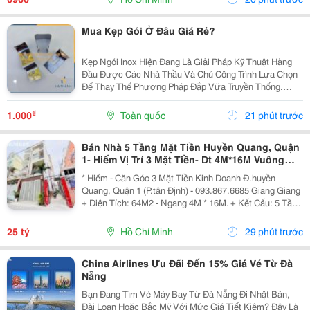
Hiện...
Mua Kẹp Gói Ở Đâu Giá Rẻ?
Kẹp Ngói Inox Hiện Đang Là Giải Pháp Kỹ Thuật Hàng
Đầu Được Các Nhà Thầu Và Chủ Công Trình Lựa Chọn
Để Thay Thế Phương Pháp Đắp Vữa Truyền Thống.
Trong Thi Công Mái Ngói Hiện Đại, Hệ Thống Mái Không
Chỉ Cần Đẹp Mà Phải Đảm Bảo Độ Bền Tuyệt Đối
₫
1.000
Toàn quốc
21 phút trước
Trước...
Bán Nhà 5 Tầng Mặt Tiền Huyền Quang, Quận
1- Hiếm Vị Trí 3 Mặt Tiền- Dt 4M*16M Vuông
Đẹp- Chính Chủ Giang Giang Xem Nhà
* Hiếm - Căn Góc 3 Mặt Tiền Kinh Doanh Đ.huyền
Quang, Quận 1 (P.tân Định) - 093.867.6685 Giang Giang
+ Diện Tích: 64M2 - Ngang 4M * 16M. + Kết Cấu: 5 Tầng
Mới Btct - Sân Thượng - 5Pn. + Sổ Hồng Vuông Đẹp -
Hoàn Công Chuẩn. + Chủ Chào: 25T. *...
25 tỷ
Hồ Chí Minh
29 phút trước
China Airlines Ưu Đãi Đến 15% Giá Vé Từ Đà
Nẵng
Bạn Đang Tìm Vé Máy Bay Từ Đà Nẵng Đi Nhật Bản,
Đài Loan Hoặc Bắc Mỹ Với Mức Giá Tiết Kiệm? Đây Là