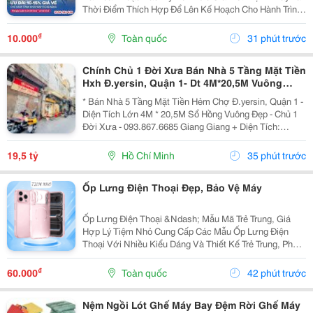
Thời Điểm Thích Hợp Để Lên Kế Hoạch Cho Hành Trình
Cuối Năm Và Đầu Năm 2027. China Airlines Ưu Đãi Đến
15% Giá Vé Từ Đà Nẵng Cho Nhiều Điểm Đến Quốc
₫
10.000
Toàn quốc
31 phút trước
Tế...
Chính Chủ 1 Đời Xưa Bán Nhà 5 Tầng Mặt Tiền
Hxh Đ.yersin, Quận 1- Dt 4M*20,5M Vuông
Đẹp- Giá Tốt Chỉ 19,5T- Nh Định Giá 19T- Khai
* Bán Nhà 5 Tầng Mặt Tiền Hẻm Chợ Đ.yersin, Quận 1 -
Thác Dòng
Diện Tích Lớn 4M * 20,5M Sổ Hồng Vuông Đẹp - Chủ 1
Đời Xưa - 093.867.6685 Giang Giang + Diện Tích:
80M2. + Kết Cấu: 5 Tầng Btct - 6Pn - 6 Wc. + Ngay Chợ
Bến Thành &Amp; Chợ Dân Sinh - Khu Vực...
19,5 tỷ
Hồ Chí Minh
35 phút trước
Ốp Lưng Điện Thoại Đẹp, Bảo Vệ Máy
Ốp Lưng Điện Thoại &Ndash; Mẫu Mã Trẻ Trung, Giá
Hợp Lý Tiệm Nhỏ Cung Cấp Các Mẫu Ốp Lưng Điện
Thoại Với Nhiều Kiểu Dáng Và Thiết Kế Trẻ Trung, Phù
Hợp Với Học Sinh, Sinh Viên Và Người Dùng Yêu Thích
Phụ Kiện Điện Thoại. Ốp Được Thiết Kế Vừa Vặn...
₫
60.000
Toàn quốc
42 phút trước
Nệm Ngồi Lót Ghế Máy Bay Đệm Rời Ghế Máy