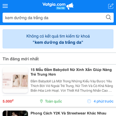
Không có kết quả tìm kiếm từ khoá
"kem dưỡng da trắng da"
Tin đăng mới nhất
15 Mẫu Đầm Babydoll Nữ Xinh Xắn Giúp Nàng
Trẻ Trung Hơn
Đầm Babydoll Là Một Trong Những Kiểu Váy Được Yêu
Thích Bởi Vẻ Ngoài Trẻ Trung, Nữ Tính Và Có Khả Năng
Biến Hóa Linh Hoạt. Với Thiết Kế Thường Nhấn Cao Ở
Phần Ngực Hoặc Eo Rồi Xòe Nhẹ Xuống Dưới, Kiểu
Váy Này Tạo Cảm Giác Thoải Mái Nhưng Vẫn Giữ
₫
5.000
Toàn quốc
4 phút trước
Được...
Phong Cách Y2K Và Streetwear Khác Nhau