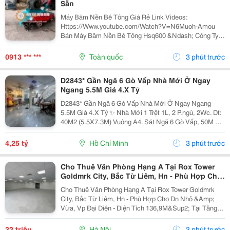
Sẵn
Máy Băm Nền Bê Tông Giá Rẻ Link Videos:
Https://Www.youtube.com/Watch?V=N6Muoh-Amou
Bán Máy Băm Nền Bê Tông Hsq600 &Ndash; Công Ty
Tnhh Thương Mại Và Xây Dựng Toto Việt Nam Giới
Thiệu Và Báo Giá Các Thiết Bị Máy Băm Nền Bê Tông
0913 *** ***
Toàn quốc
3 phút trước
Cho Các Công...
D2843* Gần Ngã 6 Gò Vấp Nhà Mới Ở Ngay
Ngang 5.5M Giá 4.X Tỷ
D2843* Gần Ngã 6 Gò Vấp Nhà Mới Ở Ngay Ngang
5.5M Giá 4.X Tỷ ✨ Nhà Mới 1 Trệt 1L, 2 P.ngủ, 2Wc. Dt:
40M2 (5.5X7.3M) Vuông A4. Sát Ngã 6 Gò Vấp, 50M Ra
Quang Trung. Hẻm 2.5M Thoáng. Gọi Điện Ngay Để
Xem Nhà Thực Tế!
4,25 tỷ
Hồ Chí Minh
3 phút trước
Cho Thuê Văn Phòng Hạng A Tại Rox Tower
Goldmrk City, Bắc Từ Liêm, Hn - Phù Hợp Cho
Dn Nhỏ & Vừa, Vp Đại Diện
Cho Thuê Văn Phòng Hạng A Tại Rox Tower Goldmrk
City, Bắc Từ Liêm, Hn - Phù Hợp Cho Dn Nhỏ &Amp;
Vừa, Vp Đại Diện - Diện Tích 136,9M&Sup2; Tại Tầng
32 &Ndash; Một Trong Những Layout Đẹp Và Dễ Khai
Thác Nhất Tòa Nhà Rox Tower, 136 Hồ Tùng Mậu,
32 triệu
Hà Nội
3 phút trước