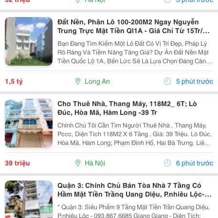
Phú...
Đất Nền, Phân Lô 100-200M2 Ngay Nguyễn
Trung Trực Mặt Tiền Ql1A - Giá Chỉ Từ 15Tr/M²
Tại Bến Lức
Bạn Đang Tìm Kiếm Một Lô Đất Có Vị Trí Đẹp, Pháp Lý
Rõ Ràng Và Tiềm Năng Tăng Giá? Dự Án Đất Nền Mặt
Tiền Quốc Lộ 1A, Bến Lức Sẽ Là Lựa Chọn Đáng Cân
Nhắc Dành Cho Bạn. Vị Trí Đắc Địa &Bull; Mặt Tiền
Quốc Lộ 1A, Giao Thông Thuận Tiện. &Bull; Dễ...
1,5 tỷ
Long An
5 phút trước
Cho Thuê Nhà, Thang Máy, 118M2_ 6T; Lò
Đúc, Hòa Mã, Hàm Long -39 Tr
Chính Chủ Tôi Cần Tìm Người Thuê Nhà , Thang Máy,
Pccc, Diện Tích 118M2 X 6 Tầng , Giá: 39 Triệu. Lò Đúc,
Hòa Mã, Hàm Long; Phạm Đình Hổ, Hai Bà Trưng. Liên
Hệ Chủ Nhà: 0946507497 . Vị Trí Gần Ngã Ba, Khu Đông
Dân Cư, Kinh Doanh Sầm Uất, Nhiều Trụ Sở...
39 triệu
Hà Nội
6 phút trước
Quận 3: Chính Chủ Bán Tòa Nhà 7 Tầng Có
Hầm Mặt Tiền Trầnq Uang Diệu, P.nhiêu Lộc-
Dt 6M*10M Vuông Vức- Nổi Tiếng Phố Thời
* Quận 3: Siêu Phẩm 9 Tầng Mặt Tiền Trần Quang Diệu,
Trang Kinh
P.nhiêu Lộc - 093.867.6685 Giang Giang - Diện Tích: