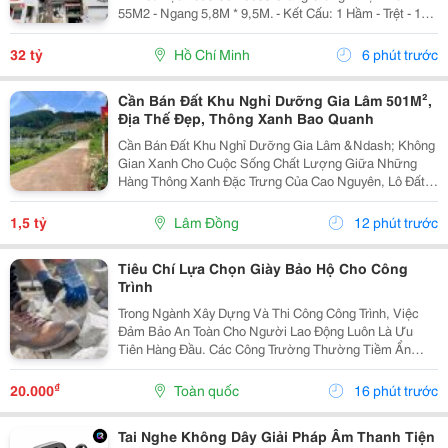
55M2 - Ngang 5,8M * 9,5M. - Kết Cấu: 1 Hầm - Trệt - 1
Lửng - 5 Tầng - Sân Thượng - Thang Máy. + Tầng Hầm:
Kinh Doanh Giặt Sấy. + Tầng Trệt -...
32 tỷ
Hồ Chí Minh
6 phút trước
Cần Bán Đất Khu Nghỉ Dưỡng Gia Lâm 501M²,
Địa Thế Đẹp, Thông Xanh Bao Quanh
Cần Bán Đất Khu Nghỉ Dưỡng Gia Lâm &Ndash; Không
Gian Xanh Cho Cuộc Sống Chất Lượng Giữa Những
Hàng Thông Xanh Đặc Trưng Của Cao Nguyên, Lô Đất
501M&Sup2; Tại Khu Nghỉ Dưỡng Gia Lâm Mang Đến
Cảm Giác Bình Yên Ngay Từ Lần Đầu Ghé Thăm.
1,5 tỷ
Lâm Đồng
12 phút trước
Không Khí Mát...
Tiêu Chí Lựa Chọn Giày Bảo Hộ Cho Công
Trình
Trong Ngành Xây Dựng Và Thi Công Công Trình, Việc
Đảm Bảo An Toàn Cho Người Lao Động Luôn Là Ưu
Tiên Hàng Đầu. Các Công Trường Thường Tiềm Ẩn
Nhiều Nguy Cơ Như Vật Rơi, Bề Mặt Trơn Trượt, Đinh
Nhọn, Vật Sắc Bén Hay Các Tác Động Cơ Học Khác.
₫
20.000
Toàn quốc
16 phút trước
Chính Vì...
Tai Nghe Không Dây Giải Pháp Âm Thanh Tiện