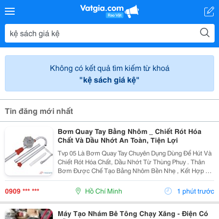
Không có kết quả tìm kiếm từ khoá
"kệ sách giá kệ"
Tin đăng mới nhất
Bơm Quay Tay Bằng Nhôm _ Chiết Rót Hóa
Chất Và Dầu Nhớt An Toàn, Tiện Lợi
Tvp 05 Là Bơm Quay Tay Chuyên Dụng Dùng Để Hút Và
Chiết Rót Hóa Chất, Dầu Nhớt Từ Thùng Phuy . Thân
Bơm Được Chế Tạo Bằng Nhôm Bền Nhẹ , Kết Hợp Cơ
Chế Quay Tay 360&Deg; Giúp Vận Hành Êm, Thao Tác
Dễ Dàng Và Không Cần Sử Dụng Nguồn Điện. Thông
0909 *** ***
Hồ Chí Minh
1 phút trước
Tin...
Máy Tạo Nhám Bê Tông Chạy Xăng - Điện Có