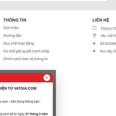
THÔNG TIN
LIÊN HỆ
Giới thiệu
Công ty C
Hướng dẫn
HN: 102 T
➤
Quy chế hoạt động
Số GCNĐKD
➤
Cơ chế giải quyết tranh chấp
Nơi cấp: S
Chính sách bảo vệ thông tin
IỆN TỬ VATGIA.COM
.com – trân trọng thông báo:
gia.com kể từ ngày
31 tháng 3 năm