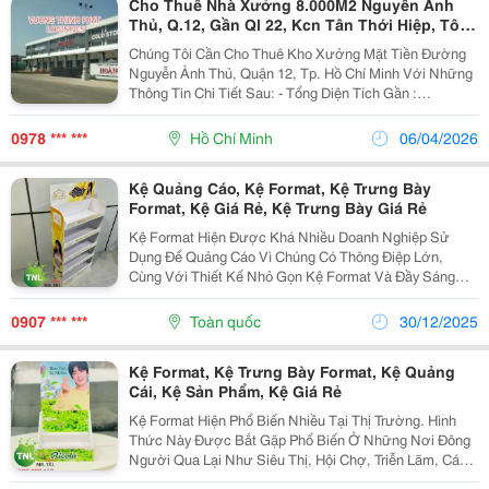
Cho Thuê Nhà Xưởng 8.000M2 Nguyễn Ảnh
Thủ, Q.12, Gần Ql 22, Kcn Tân Thới Hiệp, Tô
Ký, Giá Rẻ
Chúng Tôi Cần Cho Thuê Kho Xưởng Mặt Tiền Đường
Nguyễn Ảnh Thủ, Quận 12, Tp. Hồ Chí Minh Với Những
Thông Tin Chi Tiết Sau: - Tổng Diện Tích Gần :
8.000M2; - Diện Tích Xưởng Xây Dựng: 4.000M2; - Diện
Tích Khối Văn Phòng + Khuôn Viên + Bãi...
0978 *** ***
Hồ Chí Minh
06/04/2026
Kệ Quảng Cáo, Kệ Format, Kệ Trưng Bày
Format, Kệ Giá Rẻ, Kệ Trưng Bày Giá Rẻ
Kệ Format Hiện Được Khá Nhiều Doanh Nghiệp Sử
Dụng Để Quảng Cáo Vì Chúng Có Thông Điệp Lớn,
Cùng Với Thiết Kế Nhỏ Gọn Kệ Format Và Đầy Sáng
Tạo, Việc Sử Dụng Kệ Format Đang Được Sử Dụng
Khá Rộng Rãi Trên Thị Trường. Chất Liệu : Format Dày 3
0907 *** ***
Toàn quốc
30/12/2025
&Ndash;...
Kệ Format, Kệ Trưng Bày Format, Kệ Quảng
Cái, Kệ Sản Phẩm, Kệ Giá Rẻ
Kệ Format Hiện Phổ Biến Nhiều Tại Thị Trường. Hình
Thức Này Được Bắt Gặp Phổ Biến Ở Những Nơi Đông
Người Qua Lại Như Siêu Thị, Hội Chợ, Triễn Lãm, Các
Văn Phòng Đại Diện, Đại Lý Bán Sỉ Và Lẻ&Hellip; Kệ