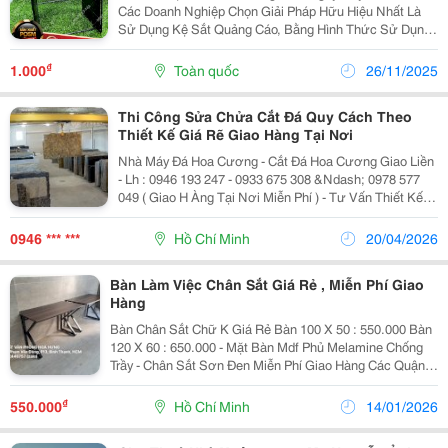
Các Doanh Nghiệp Chọn Giải Pháp Hữu Hiệu Nhất Là
Sử Dụng Kệ Sắt Quảng Cáo, Bằng Hình Thức Sử Dụng
Kệ Sắt Quảng Cáo Những Sản Phẩm Mới Của Doanh
Nghiệp Sẽ Được Được Đông Đảo Khách Hàng Tiềm
₫
1.000
Toàn quốc
26/11/2025
Năng Biết...
Thi Công Sửa Chửa Cắt Đá Quy Cách Theo
Thiết Kế Giá Rẽ Giao Hàng Tại Nơi
Nhà Máy Đá Hoa Cương - Cắt Đá Hoa Cương Giao Liền
- Lh : 0946 193 247 - 0933 675 308 &Ndash; 0978 577
049 ( Giao H Àng Tại Nơi Miễn Phí ) - Tư Vấn Thiết Kế -
Đá Hoa Cương , Đá Khối Thiên Nhiên &Ndash; Đá Mỹ
Nghệ , Trang Trí Vật Phẩm Phong...
0946 *** ***
Hồ Chí Minh
20/04/2026
Bàn Làm Việc Chân Sắt Giá Rẻ , Miễn Phí Giao
Hàng
Bàn Chân Sắt Chữ K Giá Rẻ Bàn 100 X 50 : 550.000 Bàn
120 X 60 : 650.000 - Mặt Bàn Mdf Phủ Melamine Chống
Trầy - Chân Sắt Sơn Đen Miễn Phí Giao Hàng Các Quận
Hcm
&Mdash;&Mdash;&Mdash;&Mdash;&Mdash;&Mdash;&Mda
₫
550.000
Hồ Chí Minh
14/01/2026