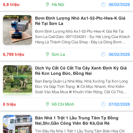
Chất Lỏng Có Độ Nhớt Thấp &Ndash; Trung Bình Với...
6,8 triệu
Hà Nội
06/02/2026
Bơm Định Lượng Nhỏ Ax1-52-Ptc-Hws-K Giá
Rẻ Tại Sơn La
Bơm Định Lượng Nhỏ Ax1-52-Ptc-Hws-K Giá Rẻ Tại
Sơn La Call/Zalo: 0971234261 - Sự Hài Lòng Của Khách
Hàng Là Thành Công Của Shop - Đây Là Dòng Bơm
Chuyên Dụng Dùng Để Bơm Hóa Chất, Dung Dịch, Chất
Lỏng Có Độ Nhớt Thấp &Ndash; Trung Bình Với Độ...
6,799 triệu
Sơn La
06/02/2026
Dịch Vụ Cắt Cỏ Cắt Tỉa Cây Xanh Định Kỳ Giá
Rẻ Kcn Long Đức, Đồng Nai
Bạn Đang Quản Lý Nhà Máy, Nhà Xưởng Tại Kcn Long
Đức Và Gặp Tình Trạng: ❌ Cỏ Mọc Nhanh, Khó Kiểm
Soát Vào Mùa Mưa ❌ Khuôn Viên Rộng, Cắt Cỏ Thủ
Công Tốn Nhiều Chi Phí ❌ Cây Xanh Rậm Rạp, Ảnh
Hưởng Mỹ Quan Và An Toàn ❌ Nguy Cơ Mất An Toàn
6 triệu
Hồ Chí Minh
07/02/2026
Pccc Do...
Bán Nhà 1 Trệt 1 Lầu Trung Tâm Tp Đồng
Nai,Shr,Gần Công Viên Bờ Kè,Giá Rẻ
Tìm Đâu Ra Nhà 1 Trệt 1 Lầu Trung Tâm Biên Hòa Chỉ