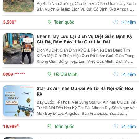
Vệ Sinh Nhà Xưởng, Các Dịch Vụ Cảnh Quan Cây Xanh
Sân Vườn,&Hellip; Dịch Vụ Cắt Cỏ Định Kỳ &Amp;1 Lần
Giá Rẻ Ở Đồng Nai Dịch Vụ Cắt Cỏ Sân Vườn Là Một
Dịch Vụ Cung Cấp Cho Khách Hàng Các Hoạt...
₫
3.500
Toàn quốc
>1 năm
Nhanh Tay Lưu Lại Dịch Vụ Diệt Gián Định Kỳ
Giá Rẻ, Đảm Bảo Hiệu Quả Lâu Dài
Dịch Vụ Diệt Gián Định Kỳ Giá Rẻ Nếu Bạn Đang Tìm
Kiếm Một Giải Pháp Hiệu Quả Để Kiểm Soát Gián Trong
Không Gian Sống Hoặc Làm Việc Của Mình, Dịch Vụ
Diệt Gián Định Kỳ Giá Rẻ Tại Adpest Chính Là Lựa Chọn
Hoàn Hảo. Với Đội Ngũ Chuyên Gia Giàu Kinh...
0909 *** ***
Hồ Chí Minh
>1 năm
Starlux Airlines Ưu Đãi Vé Từ Hà Nội Đến Hoa
Kỳ
Bay Quốc Tế Thoải Mãi Cùng Starlux Airlines Ưu Đãi Vé
Từ Hà Nội Đến Hoa Kỳ Giá Rẻ. Nhanh Tay Săn Ngay Vé
Máy Bay Đi Los Angeles, San Francisco, Seattle,
Ontario,&Hellip;. Tại Đại Lý Vé Máy Bay Việt Mỹ ! Đặt
Vé: 0908 380 8 88 Starlux Airlines...
₫
19.999
Toàn quốc
>1 năm