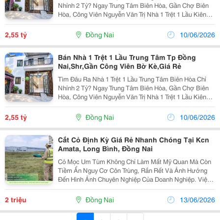
Nhỉnh 2 Tỷ? Ngay Trung Tâm Biên Hòa, Gần Chợ Biên
Hòa, Công Viên Nguyễn Văn Trị Nhà 1 Trệt 1 Lầu Kiên
Cố, Dt 51M&Sup2;, Shr Thổ Cư 100%, Hoàn Công Đầy
Đủ ✅ 3 Phòng Ngủ (1 Dưới, 2 Trên) ✅ 2 Wc,...
2,55 tỷ
Đồng Nai
10/06/2026
Bán Nhà 1 Trệt 1 Lầu Trung Tâm Tp Đồng
Nai,Shr,Gần Công Viên Bờ Kè,Giá Rẻ
Tìm Đâu Ra Nhà 1 Trệt 1 Lầu Trung Tâm Biên Hòa Chỉ
Nhỉnh 2 Tỷ? Ngay Trung Tâm Biên Hòa, Gần Chợ Biên
Hòa, Công Viên Nguyễn Văn Trị Nhà 1 Trệt 1 Lầu Kiên
Cố, Dt 51M&Sup2;, Shr Thổ Cư 100%, Hoàn Công Đầy
Đủ ✅ 3 Phòng Ngủ (1 Dưới, 2 Trên) ✅ 2 Wc,...
2,55 tỷ
Đồng Nai
10/06/2026
Cắt Cỏ Định Kỳ Giá Rẻ Nhanh Chóng Tại Kcn
Amata, Long Bình, Đồng Nai
Cỏ Mọc Um Tùm Không Chỉ Làm Mất Mỹ Quan Mà Còn
Tiềm Ẩn Nguy Cơ Côn Trùng, Rắn Rết Và Ảnh Hưởng
Đến Hình Ảnh Chuyên Nghiệp Của Doanh Nghiệp. Việc
Cắt Cỏ Định Kỳ Giúp Nhà Máy, Kho Bãi Và Văn Phòng
Luôn Sạch Đẹp, An Toàn Và Tiết Kiệm Chi Phí Quản
2 triệu
Đồng Nai
13/06/2026
Lý...