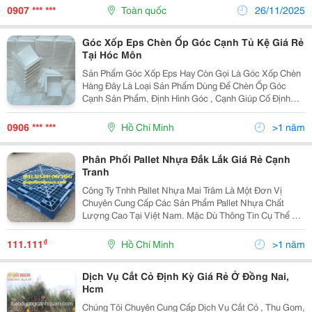
Format Sẽ Đáp Ứng Được Nhu Cầu Quảng Bá, Tiếp...
0907 *** ***
Toàn quốc
26/11/2025
Góc Xốp Eps Chèn Ốp Góc Cạnh Tủ Kệ Giá Rẻ
Tại Hóc Môn
Sản Phẩm Góc Xốp Eps Hay Còn Gọi Là Góc Xốp Chèn
Hàng Đây Là Loại Sản Phẩm Dùng Để Chèn Ốp Góc
Cạnh Sản Phẩm, Định Hình Góc , Cạnh Giúp Cố Định
Hàng Hóa Không Xê Dịch , Mốp Méo Hàng Hóa Khi Vận
Chuyển Như : Đồ Gia Dụng, Đồ Điện Tử, Đồ Gỗ,&Hellip;
0906 *** ***
Hồ Chí Minh
>1 năm
...
Phân Phối Pallet Nhựa Đắk Lắk Giá Rẻ Cạnh
Tranh
Công Ty Tnhh Pallet Nhựa Mai Trâm Là Một Đơn Vị
Chuyên Cung Cấp Các Sản Phẩm Pallet Nhựa Chất
Lượng Cao Tại Việt Nam. Mặc Dù Thông Tin Cụ Thể Về
Chi Nhánh Hoặc Hoạt Động Của Công Ty Tại Đắk Lắk Có
Thể Không Được Quảng Bá Rộng Rãi, Mai Trâm Vẫn
₫
111.111
Hồ Chí Minh
>1 năm
Phục...
Dịch Vụ Cắt Cỏ Định Kỳ Giá Rẻ Ở Đồng Nai,
Hcm
Chúng Tôi Chuyên Cung Cấp Dịch Vụ Cắt Cỏ , Thu Gom,