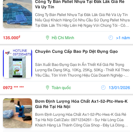
Công Ty Bán Pallet Nhựa Tại Đăk Lăk Giá Rẻ
Và Uy Tín
Công Ty Bán Pallet Nhựa Tại Đăk Lăk Giá Rẻ Và Uy Tín
Nếu Quý Khách Hàng Có Nhu Cầu Sử Dụng Pallet Nhựa
Tại Đăk Lăk Thì Hãy Liên Hệ Ngay Với Chúng Tôi - Công
Ty Tnhh Công Nghiệp Thanh Phát Qua Hotline
0973.021.864 (24/7) Để Được Tư Vấn Và Báo Giá...
₫
135.000
Hồ Chí Minh
>1 năm
Chuyên Cung Cấp Bao Pp Dệt Đựng Gạo
Sản Xuất Bao Đựng Gạo In Ấn Thiết Kế Giá Rẻ Trọng
Lượng Đa Dạng 5Kg, 10Kg, 25Kg, 50Kg - Thiết Kế Theo
Yêu Cầu, Tôn Vinh Thương Hiệu Của Doanh Nghiệp -
Bền Chắc, Dẻo Dai Bảo Vệ Sản Phẩm Tốt Nhất - Màu
Sắc Bắt Mắt, Mẫu Mã Đa Dạng - Hình Ảnh Chuyên...
0972 *** ***
Toàn quốc
13/01/2026
Bơm Định Lượng Hóa Chất Ax1-52-Ptc-Hws-K
Giá Rẻ Tại Hà Nội
Bơm Định Lượng Hóa Chất Ax1-52-Ptc-Hws-K Giá Rẻ
Tại Hà Nội Call/Zalo: 0971234261 - Sự Hài Lòng Của
Khách Hàng Là Thành Công Của Shop - Đây Là Dòng
Bơm Chuyên Dụng Dùng Để Bơm Hóa Chất, Dung Dịch,