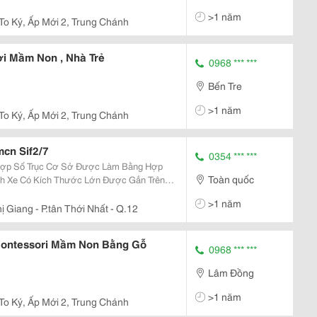
>1 năm
 To Ký, Ấp Mới 2, Trung Chánh
i Mầm Non , Nhà Trẻ
0968 *** ***
Bến Tre
>1 năm
 To Ký, Ấp Mới 2, Trung Chánh
cn Sif2/7
0354 *** ***
Toàn quốc
nh Xe Có Kích Thước Lớn Được Gắn Trên
Và Độ Chịu Tải Tối Đa. . Van An Toàn
>1 năm
 Nâng Hạ...
 Giang - P.tân Thới Nhất - Q.12
ontessori Mầm Non Bằng Gỗ
0968 *** ***
Lâm Đồng
>1 năm
 To Ký, Ấp Mới 2, Trung Chánh