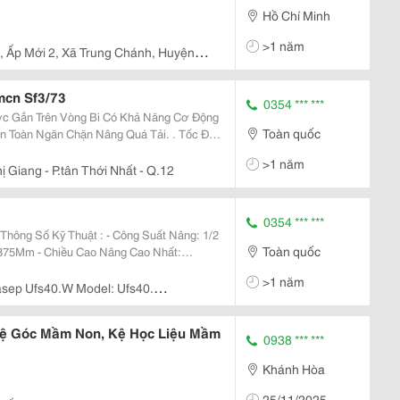
Hồ Chí Minh
>1 năm
 , Ấp Mới 2, Xã Trung Chánh, Huyện
mcn Sf3/73
0354 *** ***
ợc Gắn Trên Vòng Bi Có Khả Năng Cơ Động
Toàn quốc
An Toàn Ngăn Chặn Nâng Quá Tải. . Tốc Độ
m Soát Giúp Quá Trình Nâng/Hạ Được Theo
>1 năm
 Bơm...
 Giang - P.tân Thới Nhất - Q.12
0354 *** ***
Thông Số Kỹ Thuật : - Công Suất Nâng: 1/2
Toàn quốc
 875Mm - Chiều Cao Nâng Cao Nhất:
t: 455Mm - Chiều Dài Benz Thứ Hai:
>1 năm
0~455 X...
sep Ufs40.W Model: Ufs40.
ân Thới Nhất, Quận 12
ệ Góc Mầm Non, Kệ Học Liệu Mầm
0938 *** ***
Khánh Hòa
25/11/2025