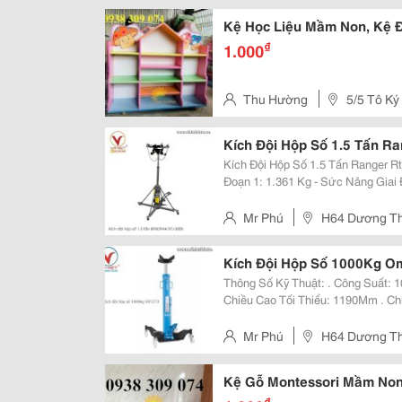
Kệ Học Liệu Mầm Non, Kệ 
₫
1.000
Thu Hường
5/5 Tô Ký
Hóc Môn, Tphcm
Kích Đội Hộp Số 1.5 Tấn Ra
Kích Đội Hộp Số 1.5 Tấn Ranger Rtj-3000 Thông Số Kỹ Thuật: - S
Đoạn 1: 1.361 Kg - Sức Nâng Giai Đoạn 2: 907 Kg - Chiều Cao Nâng Nhỏ Nhât:
902 Mm - Hành Trình Nâng: 1.816 Mm - Kích Thước Đế Kích: 864X864Mm Đặc
Điểm: -...
Mr Phú
H64 Dương Thị
Kích Đội Hộp Số 1000Kg O
Thông Số Kỹ Thuật: . Công Suất: 
Chiều Cao Tối Thiểu: 1190Mm . C
Kính Bánh Xe D: 100Mm . Chiều R
Xylanh Thủy Lực F: 35Mm . Trọng 
Mr Phú
H64 Dương Thị
Kệ Gỗ Montessori Mầm Non
₫