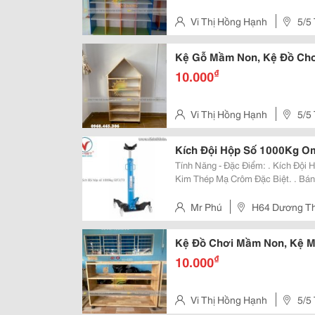
Vi Thị Hồng Hạnh
5/5
Kệ Gỗ Mầm Non, Kệ Đồ Chơ
₫
10.000
Vi Thị Hồng Hạnh
5/5
Kích Đội Hộp Số 1000Kg Om
Tính Năng - Đặc Điểm: . Kích Đội Hợp Số Trục Cơ Sở Được Làm Bằng Hợp
Kim Thép Mạ Crôm Đặc Biệt. . Bá
Vòng Bi Có Khả Năng Cơ Động Cao 
Ngăn Chặn Nâng Quá Tải. . Tốc Độ
Mr Phú
H64 Dương Thị
Kệ Đồ Chơi Mầm Non, Kệ M
₫
10.000
Vi Thị Hồng Hạnh
5/5