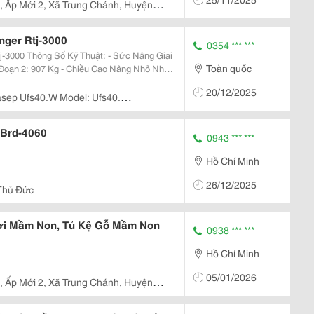
 , Ấp Mới 2, Xã Trung Chánh, Huyện
nger Rtj-3000
0354 *** ***
ức Nâng Giai
Toàn quốc
902 Mm - Hành Trình Nâng: 1.816 Mm - Kích Thước Đế Kích: 864X864Mm
20/12/2025
sep Ufs40.W Model: Ufs40.
ân Thới Nhất, Quận 12
 Brd-4060
0943 *** ***
Hồ Chí Minh
26/12/2025
Thủ Đức
ơi Mầm Non, Tủ Kệ Gỗ Mầm Non
0938 *** ***
Hồ Chí Minh
05/01/2026
 , Ấp Mới 2, Xã Trung Chánh, Huyện