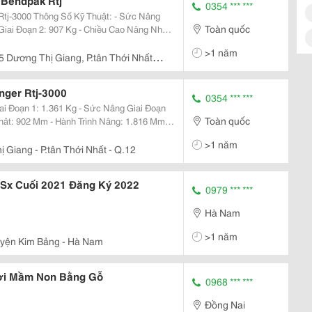
n Bendpak Rtj
0354 *** ***
ật: - Sức Nâng
Toàn quốc
>1 năm
 Dương Thị Giang, P.tân Thới Nhất,
nger Rtj-3000
0354 *** ***
Toàn quốc
>1 năm
 Giang - P.tân Thới Nhất - Q.12
 Sx Cuối 2021 Đăng Ký 2022
0979 *** ***
Hà Nam
>1 năm
yện Kim Bảng - Hà Nam
ơi Mầm Non Bằng Gỗ
0968 *** ***
Đồng Nai