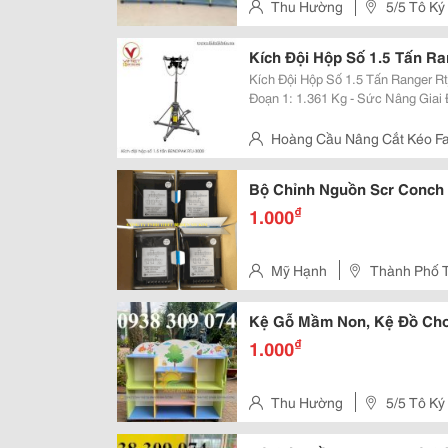
Thu Hường
5/5 Tô Ký
Hóc Môn, Tphcm
Kích Đội Hộp Số 1.5 Tấn Ra
Kích Đội Hộp Số 1.5 Tấn Ranger Rtj-3000 Thông Số Kỹ Thuật: - S
Đoạn 1: 1.361 Kg - Sức Nâng Giai Đoạn 2: 907 Kg - Chiều Cao Nâng Nhỏ Nhât:
Hoàng Cầu Nâng Cắt Kéo Fa
H65 Dương Thị Giang, P.t
Bộ Chỉnh Nguồn Scr Conch
₫
1.000
Mỹ Hạnh
Thành Phố 
Kệ Gỗ Mầm Non, Kệ Đồ Ch
₫
1.000
Thu Hường
5/5 Tô Ký
Hóc Môn, Tphcm