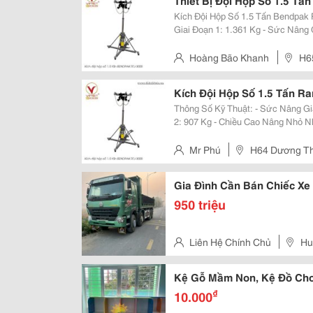
Thiết Bị Đội Hộp Số 1.5 Tấ
Kích Đội Hộp Số 1.5 Tấn Bendpak Rtj-3000 Thông Số Kỹ Thu
Giai Đoạn 1: 1.361 Kg - Sức Nâng Giai Đoạn 2: 907 Kg - Chiều Cao Nâng Nhỏ
Nhât: 902 Mm - Hành Trình Nâng: 1.816 Mm - Kích Thước Đế Kích:
864X864Mm
Hoàng Bão Khanh
H65
Quận 12
Kích Đội Hộp Số 1.5 Tấn Ra
Thông Số Kỹ Thuật: - Sức Nâng Giai Đoạn 1: 1.361 Kg - Sức Nâng Giai Đoạn
2: 907 Kg - Chiều Cao Nâng Nhỏ Nhât: 902 Mm - Hành Trình Nâng: 1.816 Mm -
Kích Thước Đế Kích: 864X864Mm
Mr Phú
H64 Dương Thị
Gia Đình Cần Bán Chiếc Xe
950 triệu
Liên Hệ Chính Chủ
Hu
Kệ Gỗ Mầm Non, Kệ Đồ Ch
₫
10.000