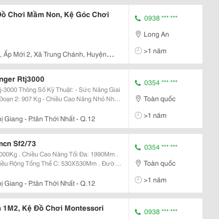
Đồ Chơi Mầm Non, Kệ Góc Chơi
0938 *** ***
Long An
>1 năm
 , Ấp Mới 2, Xã Trung Chánh, Huyện
nger Rtj3000
0354 *** ***
ức Nâng Giai
Toàn quốc
>1 năm
 Giang - P.tân Thới Nhất - Q.12
mcn Sf2/73
0354 *** ***
1000Kg . Chiều Cao Nâng Tối Đa: 1990Mm .
Toàn quốc
hiều Rộng Tổng Thể C: 530X530Mm . Đường
ộng Mặt Nâng E: 325Mm . Đường Kính
>1 năm
Lượng:...
 Giang - P.tân Thới Nhất - Q.12
 1M2, Kệ Đồ Chơi Montessori
0938 *** ***