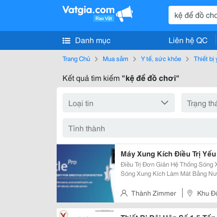
Danh mục
Liên hệ QC
Trang Chủ
Mua sắm
Y tế, sức khỏe
Thiết bị 
Kết quả tìm kiếm
"kệ để đồ chơi"
Máy Xung Kích Điều Trị Yếu
Điều Trị Đơn Giản Hệ Thống Sóng Xung Kích Gentlepro Được Trang Bị Bộ Tạo
Sóng Xung Kích Làm Mát Bằng Nư
Cao. Tay Cầm Thuận Tiện Với &L
Người Sử Dụng Mức Độ An Toàn C
Thành Zimmer
Khu Đ