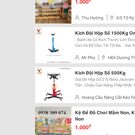
1.000
Thu Hường
5/5 Tô Ký
Hóc Môn, Tphcm
Kích Đội Hộp Số 1500Kg O
. Bánh Xe Có Kích Thước Lớn Đư
Cao Và Độ Chịu Tải Tối Đa. . Van 
Nâng Hạ Được Điều Khiển Và Kiể
Dõi 1 Cách Dễ Dàng Và An Toàn. .
Mr Phú
H64 Dương Thị
Kích Đội Hộp Số 500Kg
Giá Đỡ Hộp Số 2 Ty Benz Jackram 
Tấn - Chiều Cao Nâng Thấp Nhất:
1.800Mm - Chiều Dài Benz Thứ Nhấ
470Mm - Kích Thước Bàn Nâng: 14
Hoàng Cầu Nâng Cắt Kéo Fa
H65 Dương Thị Giang, P.t
Kệ Để Đồ Chơi Mầm Non, K
Non
₫
1.000