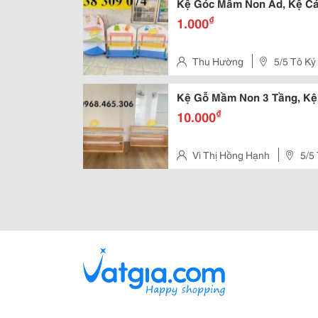
Kệ Góc Mầm Non Ad, Kệ Cá
₫
1.000
Thu Hường
5/5 Tô Ký
Hóc Môn, Tphcm
Kệ Gỗ Mầm Non 3 Tầng, K
₫
10.000
Vi Thị Hồng Hạnh
5/5