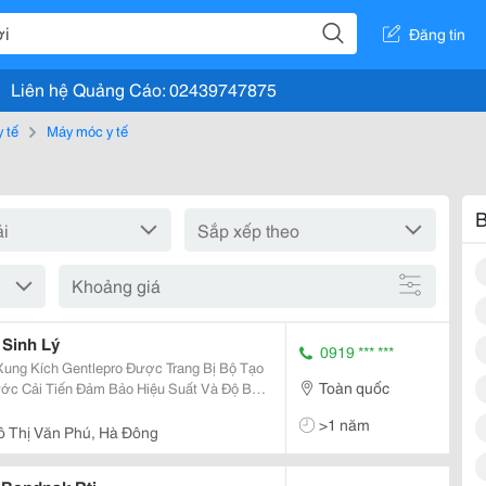
Đăng tin
Liên hệ Quảng Cáo: 02439747875
y tế
Máy móc y tế
B
Khoảng giá
 Sinh Lý
0919 *** ***
Toàn quốc
ớc Cải Tiến Đảm Bảo Hiệu Suất Và Độ Bền
dquo;Bộ Giảm Xóc&Rdquo; Mang Đến Cho
>1 năm
ao Nhất...
ô Thị Văn Phú, Hà Đông