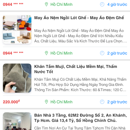
Khấu Theo Số Lượng ; Liên Hệ Ngay Để Nhận Tư Vấn,
0944 *** ***
Hồ Chí Minh
4 giờ trước
Báo...
May Áo Nệm Ngồi Lót Ghế - May Áo Đệm Ghế
May Áo Nệm Ngồi Lót Ghế - May Áo Đệm Ghế May Áo
Nệm Ngồi Lót Ghế - May Áo Đệm Ghế Với Nhiều Kiểu
Áo, Chất Liệu, Màu Sắc Và Kích Thước Để Lựa Chọn.
Nemngoi.com Tư Vấn Cấu Trúc Áo Phù Hợp, Báo Giá
Nhanh, Nhận Đơn Sỉ Lẻ Và Số Lượng Từ Ít Đến
0944 *** ***
Hồ Chí Minh
2 giờ trước
Nhiều....
Khăn Tắm Muji, Chất Liệu Mềm Mại, Thấm
Nước Tốt
Khăn Tắm Muji Có Chất Liệu Mềm Mại, Khả Năng Thấm
Hút Tốt, Phù Hợp Sử Dụng Hằng Ngày Trong Gia Đình.
Thông Tin Sản Phẩm: Kích Thước: 60 &Times; 120 Cm.
Trọng Lượng: Khoảng 440&Ndash;460 G. Chất Liệu
Mềm, Thấm Nước Tốt. Quy Cách: 1 Set Gồm...
₫
220.000
Hồ Chí Minh
2 giờ trước
Bán Nhà 3 Tầng, 62M2 Đường Số 2, An Khánh,
Tp Hcm. Giá 13,4 Tỷ, Sổ Hồng Chính Chủ.
Cần Tìm Nơi An Cư Tại Trung Tâm Tphcm Thì Căn Nhà