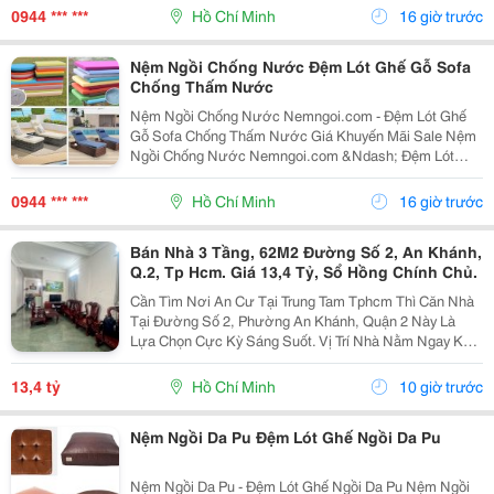
Hợp. Nhiều Chất Liệu, Màu Sắc Và Độ Dày Để Lựa...
0944 *** ***
Hồ Chí Minh
16 giờ trước
Nệm Ngồi Chống Nước Đệm Lót Ghế Gỗ Sofa
Chống Thấm Nước
Nệm Ngồi Chống Nước Nemngoi.com - Đệm Lót Ghế
Gỗ Sofa Chống Thấm Nước Giá Khuyến Mãi Sale Nệm
Ngồi Chống Nước Nemngoi.com &Ndash; Đệm Lót
Ghế Gỗ Sofa Chống Thấm Nước Có Nhiều Độ Dày, Kích
Thước, Màu Sắc Và Chất Liệu Để Người Mua Dễ Chọn
0944 *** ***
Hồ Chí Minh
16 giờ trước
Đúng Sản...
Bán Nhà 3 Tầng, 62M2 Đường Số 2, An Khánh,
Q.2, Tp Hcm. Giá 13,4 Tỷ, Sổ Hồng Chính Chủ.
Cần Tìm Nơi An Cư Tại Trung Tam Tphcm Thì Căn Nhà
Tại Đường Số 2, Phường An Khánh, Quận 2 Này Là
Lựa Chọn Cực Kỳ Sáng Suốt. Vị Trí Nhà Nằm Ngay Khu
Trung Tâm An Khánh, Khu Vực Lõi Của Thành Phố Thủ
Đức. Với Diện Tích 62M2, Kích Thước 4.1M X 15M,...
13,4 tỷ
Hồ Chí Minh
10 giờ trước
Nệm Ngồi Da Pu Đệm Lót Ghế Ngồi Da Pu
Nệm Ngồi Da Pu - Đệm Lót Ghế Ngồi Da Pu Nệm Ngồi