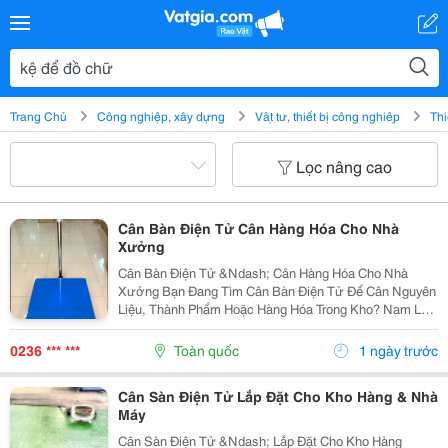
Trang Chủ
Công nghiệp, xây dựng
Vật tư, thiết bị công nghiệp
Thi
Lọc nâng cao
Cân Bàn Điện Tử Cân Hàng Hóa Cho Nhà
Xưởng
Cân Bàn Điện Tử &Ndash; Cân Hàng Hóa Cho Nhà
Xưởng Bạn Đang Tìm Cân Bàn Điện Tử Để Cân Nguyên
Liệu, Thành Phẩm Hoặc Hàng Hóa Trong Kho? Nam Lộc
Cung Cấp Các Dòng Cân Bàn Với Nhiều Lựa Chọn Về
Tải Trọng Và Kích Thước, Phù Hợp Từ Cửa Hàng Đến
0236 *** ***
Toàn quốc
1 ngày trước
Môi...
Cân Sàn Điện Tử Lắp Đặt Cho Kho Hàng & Nhà
Máy
Cân Sàn Điện Tử &Ndash; Lắp Đặt Cho Kho Hàng