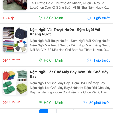
Tại Đường Số 2, Phường An Khánh, Quận 2 Này Là
Lựa Chọn Cực Kỳ Sáng Suốt. Vị Trí Nhà Nằm Ngay Khu
Trung Tâm An Khánh, Khu Vực Lõi Của Thành Phố Thủ
Đức. Với Diện Tích 62M2, Kích Thước 4.1M X 15M,...
13,4 tỷ
Hồ Chí Minh
1 giờ trước
Nệm Ngồi Vải Trượt Nước - Đệm Ngồi Vải
Kháng Nước
Nệm Ngồi Vải Trượt Nước - Đệm Ngồi Vải Kháng Nước
Nệm Ngồi Vải Trượt Nước - Đệm Ngồi Vải Kháng Nước
Nổi Bật Với Bề Mặt Hạn Chế Bám Và Thấm Nước, Dễ
Lau Sạch, Kết Hợp Nhiều Lựa Chọn Ruột Nệm, Độ Dày
Và Kích Thước. Sản Phẩm Đang Có Khuyến Mãi, Ưu
0944 *** ***
Hồ Chí Minh
1 giờ trước
Đãi...
Nệm Ngồi Lót Ghế Máy Bay Đệm Rời Ghế Máy
Bay
Nệm Ngồi Lót Ghế Máy Bay - Đệm Rời Ghế Máy Bay
Nệm Ngồi Lót Ghế Máy Bay &Ndash; Đệm Rời Ghế Máy
Bay Tại Nemngoi.com Có Nhiều Lựa Chọn Về Độ Dày,
Ruột Nệm, Chất Liệu Vỏ Và Kích Thước Để Đáp Ứng
Nhu Cầu Người Mua. Sản Phẩm Đang Có Khuyến Mãi,
0944 *** ***
Hồ Chí Minh
50 phút trước
Ưu Đãi...