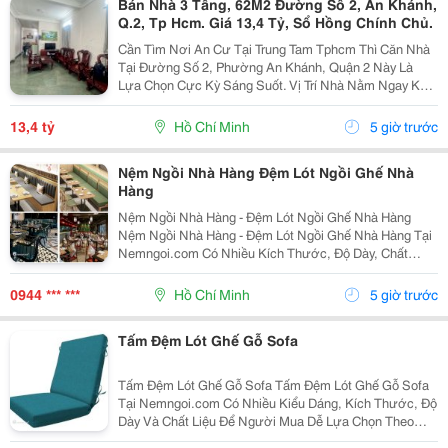
Bán Nhà 3 Tầng, 62M2 Đường Số 2, An Khánh,
Q.2, Tp Hcm. Giá 13,4 Tỷ, Sổ Hồng Chính Chủ.
Cần Tìm Nơi An Cư Tại Trung Tam Tphcm Thì Căn Nhà
Tại Đường Số 2, Phường An Khánh, Quận 2 Này Là
Lựa Chọn Cực Kỳ Sáng Suốt. Vị Trí Nhà Nằm Ngay Khu
Trung Tâm An Khánh, Khu Vực Lõi Của Thành Phố Thủ
Đức. Với Diện Tích 62M2, Kích Thước 4.1M X 15M,...
13,4 tỷ
Hồ Chí Minh
5 giờ trước
Nệm Ngồi Nhà Hàng Đệm Lót Ngồi Ghế Nhà
Hàng
Nệm Ngồi Nhà Hàng - Đệm Lót Ngồi Ghế Nhà Hàng
Nệm Ngồi Nhà Hàng - Đệm Lót Ngồi Ghế Nhà Hàng Tại
Nemngoi.com Có Nhiều Kích Thước, Độ Dày, Chất
Liệu, Màu Sắc Và Kiểu Dáng Để Lựa Chọn Theo Nhu
Cầu. Sản Phẩm Nhận Số Lượng Sỉ Lẻ, Đang Có Khuyến
0944 *** ***
Hồ Chí Minh
5 giờ trước
Mãi, Ưu...
Tấm Đệm Lót Ghế Gỗ Sofa
Tấm Đệm Lót Ghế Gỗ Sofa Tấm Đệm Lót Ghế Gỗ Sofa
Tại Nemngoi.com Có Nhiều Kiểu Dáng, Kích Thước, Độ
Dày Và Chất Liệu Để Người Mua Dễ Lựa Chọn Theo
Nhu Cầu. Sản Phẩm Có Khuyến Mãi, Ưu Đãi Và Chiết