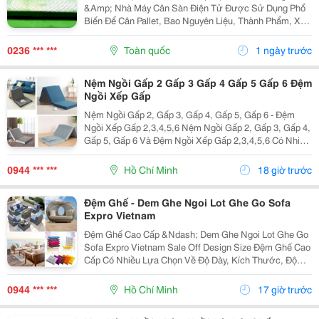
&Amp; Nhà Máy Cân Sàn Điện Tử Được Sử Dụng Phổ
Biến Để Cân Pallet, Bao Nguyên Liệu, Thành Phẩm, Xe
Đẩy Và Hàng Hóa Trong Nhà Máy, Kho Bãi. Nam Lộc
Nhận Cung Cấp Và Lắp Đặt Cân Sàn Theo Kích Thước,
0236 *** ***
Toàn quốc
1 ngày trước
Tải...
Nệm Ngồi Gấp 2 Gấp 3 Gấp 4 Gấp 5 Gấp 6 Đệm
Ngồi Xếp Gấp
Nệm Ngồi Gấp 2, Gấp 3, Gấp 4, Gấp 5, Gấp 6 - Đệm
Ngồi Xếp Gấp 2,3,4,5,6 Nệm Ngồi Gấp 2, Gấp 3, Gấp 4,
Gấp 5, Gấp 6 Và Đệm Ngồi Xếp Gấp 2,3,4,5,6 Có Nhiều
Lựa Chọn Về Số Khúc Gấp, Kích Thước, Độ Dày, Ruột
Nệm Và Vỏ Bọc. Sản Phẩm Đang Có Ưu Đãi,...
0944 *** ***
Hồ Chí Minh
18 giờ trước
Đệm Ghế - Dem Ghe Ngoi Lot Ghe Go Sofa
Expro Vietnam
Đệm Ghế Cao Cấp &Ndash; Dem Ghe Ngoi Lot Ghe Go
Sofa Expro Vietnam Sale Off Design Size Đệm Ghế Cao
Cấp Có Nhiều Lựa Chọn Về Độ Dày, Kích Thước, Độ
Đàn Hồi Và Chất Liệu, Giúp Người Mua Dễ Chọn Sản
Phẩm Phù Hợp Nhu Cầu. Các Mẫu Đệm Ghế Ngồi, Đệm
0944 *** ***
Hồ Chí Minh
17 giờ trước
Lót...