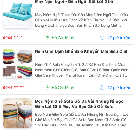
May Nệm Ngồi - Đệm Ngồi Bệt Lót Ghế
May Nệm Ngồi Theo Yêu Cầu May Nệm Ngồi Theo Yêu
Cầu Với Nhiều Lựa Chọn Về Kích Thước, Độ Dày, Kiểu
Dáng Và Chất Liệu Bọc. Sản Phẩm Sử Dụng Mút
Europan Đàn Hồi Cao , Kết Hợp Da, Vải Bố, Canvas,
Linen, Nhung Và Nỉ. Hiện Có Ưu Đãi, Khuyến Mãi Và
0944 *** ***
Hồ Chí Minh
17 giờ trước
Chiết...
Nệm Ghế Đệm Ghế Sale Khuyến Mãi Siêu Chill
Nệm Ghế Sale Khuyến Mãi Giá Xả Kho &Ndash; Mua
Nệm Đệm Ghế Giảm Giá, Bán Sỉ Và Lẻ Toàn Quốc Nệm
Ghế Sale Khuyến Mãi &Ndash; Đệm Ghế Giảm Giá Tại
Nemngoi.com Gồm Nhiều Mẫu, Kích Thước Và Lựa
Chọn Sản Phẩm Đang Được Áp Dụng Ưu Đãi, Khuyến
0944 *** ***
Hồ Chí Minh
17 giờ trước
Mãi Và Chiết...
Bọc Nệm Ghế Sofa Gỗ Da Vải Nhung Nỉ Bọc
Đệm Lót Ghế May Vỏ Bọc Ghế Gỗ Sofa
Bọc Nệm Ghế Sofa Gỗ Da Vải Nhung Nỉ - Bọc Đệm Lót
Ghế May Vỏ Bọc Ghế Gỗ Sofa Bọc Nệm Ghế Sofa Gỗ
Với Các Lựa Chọn Da, Vải, Nhung, Nỉ , Kết Hợp Thay
Mút Và May Vỏ Bọc Ghế Gỗ Sofa Theo Kích Thước Phù