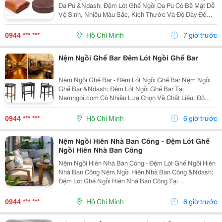
Da Pu &Ndash; Đệm Lót Ghế Ngồi Da Pu Có Bề Mặt Dễ
Vệ Sinh, Nhiều Màu Sắc, Kích Thước Và Độ Dày Để
Lựa Chọn. Nemngoi.com Hỗ Trợ Tư Vấn Mẫu Da, Màu
Sắc Và Kích Thước Phù Hợp; Hiện Có Ưu Đãi, Khuyến
0944 *** ***
Hồ Chí Minh
7 giờ trước
Mãi...
Nệm Ngồi Ghế Bar Đêm Lót Ngồi Ghế Bar
Nệm Ngồi Ghế Bar - Đêm Lót Ngồi Ghế Bar Nệm Ngồi
Ghế Bar &Ndash; Đệm Lót Ngồi Ghế Bar Tại
Nemngoi.com Có Nhiều Lựa Chọn Về Chất Liệu, Độ
Dày, Kích Thước, Màu Sắc Và Kiểu Dáng Để Đáp Ứng
Nhu Cầu Mua Hàng. Sản Phẩm Đang Có Ưu Đãi,
0944 *** ***
Hồ Chí Minh
6 giờ trước
Khuyến Mãi Và Chiết...
Nệm Ngồi Hiên Nhà Ban Công - Đệm Lót Ghế
Ngồi Hiên Nhà Ban Công
Nệm Ngồi Hiên Nhà Ban Công - Đệm Lót Ghế Ngồi Hiên
Nhà Ban Công Nệm Ngồi Hiên Nhà Ban Công &Ndash;
Đệm Lót Ghế Ngồi Hiên Nhà Ban Công Tại
Nemngoi.com Có Nhiều Chất Liệu, Độ Dày, Kích Thước
Và Màu Sắc Để Lựa Chọn Theo Nhu Cầu. Sản Phẩm
0944 *** ***
Hồ Chí Minh
6 giờ trước
Bán Sỉ Và Lẻ,...