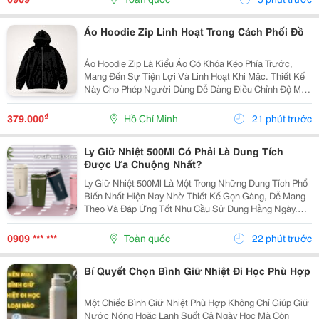
Càng Được Nhiều...
Áo Hoodie Zip Linh Hoạt Trong Cách Phối Đồ
Áo Hoodie Zip Là Kiểu Áo Có Khóa Kéo Phía Trước,
Mang Đến Sự Tiện Lợi Và Linh Hoạt Khi Mặc. Thiết Kế
Này Cho Phép Người Dùng Dễ Dàng Điều Chỉnh Độ Mở
Của Áo, Đồng Thời Có Thể Layer Với Nhiều Item Khác
Nhau. Hoodie Zip Có Thể Mặc Cùng Áo Thun Basic,...
₫
379.000
Hồ Chí Minh
21 phút trước
Ly Giữ Nhiệt 500Ml Có Phải Là Dung Tích
Được Ưa Chuộng Nhất?
Ly Giữ Nhiệt 500Ml Là Một Trong Những Dung Tích Phổ
Biến Nhất Hiện Nay Nhờ Thiết Kế Gọn Gàng, Dễ Mang
Theo Và Đáp Ứng Tốt Nhu Cầu Sử Dụng Hằng Ngày.
Vậy Ly Giữ Nhiệt 500Ml Có Những Ưu Điểm Gì Và Làm
Sao Để Chọn Được Sản Phẩm Chất Lượng? Hãy
0909 *** ***
Toàn quốc
22 phút trước
Cùng...
Bí Quyết Chọn Bình Giữ Nhiệt Đi Học Phù Hợp
Một Chiếc Bình Giữ Nhiệt Phù Hợp Không Chỉ Giúp Giữ
Nước Nóng Hoặc Lạnh Suốt Cả Ngày Học Mà Còn