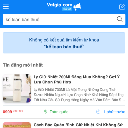
Không có kết quả tìm kiếm từ khoá
"kế toán bán thuế"
Tin đăng mới nhất
Ly Giữ Nhiệt 700Ml Đáng Mua Không? Gợi Ý
Lựa Chọn Phù Hợp
Ly Giữ Nhiệt 700Ml Là Một Trong Những Dung Tích
Được Nhiều Người Lựa Chọn Nhờ Khả Năng Đáp Ứng
Tốt Nhu Cầu Sử Dụng Hằng Ngày Mà Vẫn Đảm Bảo Sự
Gọn Gàng Khi Mang Theo. Hãy Cùng Cozycup Tìm Hiểu
Ngay Trong Bài Viết Dưới Đây. 1. Vì Sao Ly Giữ Nhiệt...
0909 *** ***
Toàn quốc
1 phút trước
Cách Bảo Quản Bình Giữ Nhiệt Khi Không Sử