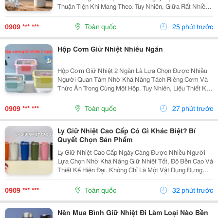
Thuận Tiện Khi Mang Theo. Tuy Nhiên, Giữa Rất Nhiều
Mẫu Mã, Dung Tích Và Chất Liệu Trên Thị Trường,
Không Ít Người Băn Khoăn Nên Mua Bình Giữ Nhiệt Đi
0909 *** ***
Toàn quốc
25 phút trước
Học...
Hộp Cơm Giữ Nhiệt Nhiêu Ngăn
Hộp Cơm Giữ Nhiệt 2 Ngăn Là Lựa Chọn Được Nhiều
Người Quan Tâm Nhờ Khả Năng Tách Riêng Cơm Và
Thức Ăn Trong Cùng Một Hộp. Tuy Nhiên, Liệu Thiết Kế
Này Có Thực Sự Phù Hợp Với Nhu Cầu Sử Dụng Hằng
Ngày? Cùng Tìm Hiểu Những Ưu Điểm, Hạn Chế Và
0909 *** ***
Toàn quốc
27 phút trước
Cách Lựa...
Ly Giữ Nhiệt Cao Cấp Có Gì Khác Biệt? Bí
Quyết Chọn Sản Phẩm
Ly Giữ Nhiệt Cao Cấp Ngày Càng Được Nhiều Người
Lựa Chọn Nhờ Khả Năng Giữ Nhiệt Tốt, Độ Bền Cao Và
Thiết Kế Hiện Đại. Không Chỉ Là Một Vật Dụng Đựng
Nước, Sản Phẩm Còn Thể Hiện Phong Cách Sống Tiện
Nghi Và Góp Phần Nâng Cao Trải Nghiệm Trong Học
0909 *** ***
Toàn quốc
32 phút trước
Tập,...
Nên Mua Bình Giữ Nhiệt Đi Làm Loại Nào Bền