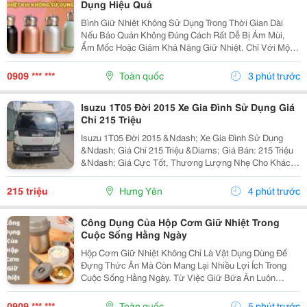
Dụng Hiệu Quả
Bình Giữ Nhiệt Không Sử Dụng Trong Thời Gian Dài
Nếu Bảo Quản Không Đúng Cách Rất Dễ Bị Ám Mùi,
Ẩm Mốc Hoặc Giảm Khả Năng Giữ Nhiệt. Chỉ Với Một
Vài Lưu Ý Đơn Giản, Bạn Có Thể Giữ Bình Luôn Sạch
Sẽ Và Bền Đẹp Như Mới. Cùng Tìm Hiểu Các Cách Bảo
0909 *** ***
Toàn quốc
3 phút trước
Quản...
Isuzu 1T05 Đời 2015 Xe Gia Đình Sử Dụng Giá
Chỉ 215 Triệu
Isuzu 1T05 Đời 2015 &Ndash; Xe Gia Đình Sử Dụng
&Ndash; Giá Chỉ 215 Triệu &Diams; Giá Bán: 215 Triệu
&Ndash; Giá Cực Tốt, Thương Lượng Nhẹ Cho Khách
Thiện Chí! &Diams; Thông Tin Xe &Diams; Hãng Xe:
Isuzu &Diams; Đời: 2015 &Diams; Tải Trọng: 1 Tấn
215 triệu
Hưng Yên
4 phút trước
050...
Công Dụng Của Hộp Cơm Giữ Nhiệt Trong
Cuộc Sống Hằng Ngày
Hộp Cơm Giữ Nhiệt Không Chỉ Là Vật Dụng Dùng Để
Đựng Thức Ăn Mà Còn Mang Lại Nhiều Lợi Ích Trong
Cuộc Sống Hằng Ngày. Từ Việc Giữ Bữa Ăn Luôn
Thơm Ngon Đến Giúp Người Dùng Chủ Động Hơn Khi
Mang Cơm Đi Làm Hay Đi Học, Sản Phẩm Này Ngày
0909 *** ***
Toàn quốc
5 phút trước