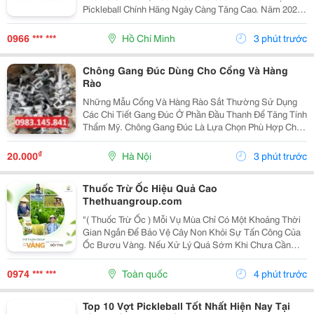
Pickleball Chính Hãng Ngày Càng Tăng Cao. Năm 2026,
Thị Trường Vợt Pickleball Chính Hãng Tại Tphcm Có
Nhiều Lựa Chọn, Nhưng Để Tìm Được Địa Chỉ Uy...
0966 *** ***
Hồ Chí Minh
3 phút trước
Chông Gang Đúc Dùng Cho Cổng Và Hàng
Rào
Những Mẫu Cổng Và Hàng Rào Sắt Thường Sử Dụng
Các Chi Tiết Gang Đúc Ở Phần Đầu Thanh Để Tăng Tính
Thẩm Mỹ. Chông Gang Đúc Là Lựa Chọn Phù Hợp Cho
Nhiều Kiểu Thiết Kế Từ Đơn Giản Đến Cổ Điển. Chông
Gang Đúc Hay Còn Gọi Là Mũi Chông Đúc, Mác Gang,...
₫
20.000
Hà Nội
3 phút trước
Thuốc Trừ Ốc Hiệu Quả Cao
Thethuangroup.com
"( Thuốc Trừ Ốc ) Mỗi Vụ Mùa Chỉ Có Một Khoảng Thời
Gian Ngắn Để Bảo Vệ Cây Non Khỏi Sự Tấn Công Của
Ốc Bươu Vàng. Nếu Xử Lý Quá Sớm Khi Chưa Cần
Thiết Sẽ Gây Lãng Phí, Còn Nếu Chậm Vài Ngày, Nhiều
Diện Tích Lúa Hoặc Cây Trồng Có Thể Bị Cắn Phá...
0974 *** ***
Toàn quốc
4 phút trước
Top 10 Vợt Pickleball Tốt Nhất Hiện Nay Tại