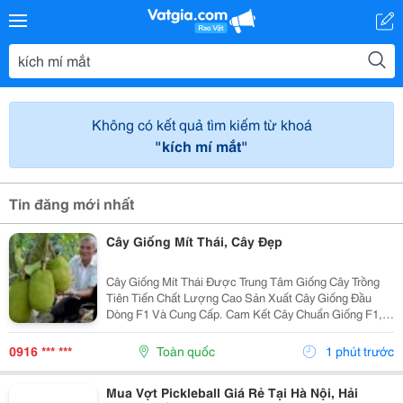
Không có kết quả tìm kiếm từ khoá
"kích mí mắt"
Tin đăng mới nhất
Cây Giống Mít Thái, Cây Đẹp
Cây Giống Mít Thái Được Trung Tâm Giống Cây Trồng
Tiên Tiến Chất Lượng Cao Sản Xuất Cây Giống Đầu
Dòng F1 Và Cung Cấp. Cam Kết Cây Chuẩn Giống F1,
Chất Lượng Cao. Sđt: 0916.430.455 * Đặc Điểm: Cây
Giống Và Trái Giống Mít Thái Siêu Sớm Này Cho Thu...
0916 *** ***
Toàn quốc
1 phút trước
Mua Vợt Pickleball Giá Rẻ Tại Hà Nội, Hải