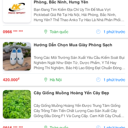
Phòng, Bắc Ninh, Hưng Yên
Bạn Đang Tìm Kiếm Địa Chỉ Uy Tín Để Mua Vợt
Pickleball Giá Rẻ Tại Hà Nội, Hải Phòng, Bắc Ninh,
Hưng Yên? Thể Thao Anko Tự Hào Là Nhà Phân Phối
Chính Thức Các Dòng Vợt Pickleball Chính Hãng , Chất
Lượng Cao, Phù Hợp Với Mọi Đối Tượng Người Chơi.
0966 *** ***
Toàn quốc
1 phút trước
Với...
Hướng Dẫn Chọn Mua Giày Phòng Sạch
Trong Các Môi Trường Sản Xuất Yêu Cầu Kiểm Soát Bụi
Nghiêm Ngặt Như Điện Tử, Dược Phẩm, Y Tế Hay
Phòng Thí Nghiệm, Bảo Hộ Lao Động Đạt Chuẩn Đóng
Vai Trò Quan Trọng Trong Việc Đảm Bảo Chất Lượng.
Trong Đó, Giày Phòng Sạch Giúp Hạn Chế Sự Phát Tán
₫
420.000
Hà Nội
1 phút trước
Của...
Cây Giống Muồng Hoàng Yến Cây Đẹp
Cây Giống Muồng Hoàng Yến Được Trung Tâm Giống
Cây Trồng Tiên Tiến Chất Lượng Cao Sản Xuất Cây
Giống Đầu Dòng F1 Và Cung Cấp. Cam Kết Cây Chuẩn
Giống F1, Chất Lượng Cao. Sđt/Zalo: 0916.430.455 *
Đặc Điểm: Cây Giống Và Trái Thân: Thuộc Cây Thân
0916 *** ***
Toàn quốc
1 phút trước