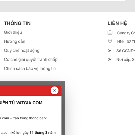
THÔNG TIN
LIÊN HỆ
Giới thiệu
Công ty C
Hướng dẫn
HN: 102 T
➤
Quy chế hoạt động
Số GCNĐKD
➤
Cơ chế giải quyết tranh chấp
Nơi cấp: S
Chính sách bảo vệ thông tin
IỆN TỬ VATGIA.COM
.com – trân trọng thông báo:
gia.com kể từ ngày
31 tháng 3 năm