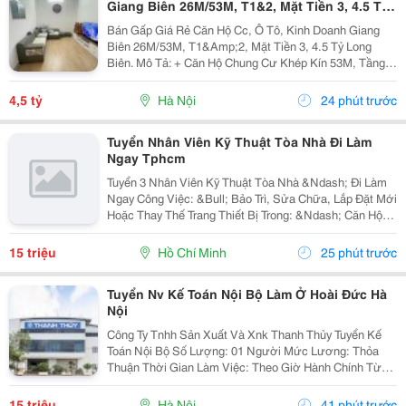
Giang Biên 26M/53M, T1&2, Mặt Tiền 3, 4.5 Tỷ
Long Biên.
Bán Gấp Giá Rẻ Căn Hộ Cc, Ô Tô, Kinh Doanh Giang
Biên 26M/53M, T1&Amp;2, Mặt Tiền 3, 4.5 Tỷ Long
Biên. Mô Tả: + Căn Hộ Chung Cư Khép Kín 53M, Tầng 1
Và 2 Đế Căn Hộ Chung Cư, Đất Sổ Đỏ Lâu Dài. + Kinh
Doanh Bất Chấp Các Loại Hình, Quỹ Đất Rộng...
4,5 tỷ
Hà Nội
24 phút trước
Tuyển Nhân Viên Kỹ Thuật Tòa Nhà Đi Làm
Ngay Tphcm
Tuyển 3 Nhân Viên Kỹ Thuật Tòa Nhà &Ndash; Đi Làm
Ngay Công Việc: &Bull; Bảo Trì, Sửa Chữa, Lắp Đặt Mới
Hoặc Thay Thế Trang Thiết Bị Trong: &Ndash; Căn Hộ
Dịch Vụ &Ndash; Nhà Trọ, Chung Cư Mini &Bull; Kiểm
Tra Và Xử Lý Sự Cố Phát Sinh...
15 triệu
Hồ Chí Minh
25 phút trước
Tuyển Nv Kế Toán Nội Bộ Làm Ở Hoài Đức Hà
Nội
Công Ty Tnhh Sản Xuất Và Xnk Thanh Thủy Tuyển Kế
Toán Nội Bộ Số Lượng: 01 Người Mức Lương: Thỏa
Thuận Thời Gian Làm Việc: Theo Giờ Hành Chính Từ
Thứ 2 Đến Thứ 7. Nội Dung Công Việc: - Làm Hợp Đồng
Mua Bán, Tính Lương Nhân Viên, Hợp...
15 triệu
Hà Nội
41 phút trước