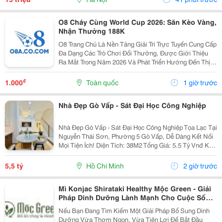
O8 Cháy Cùng World Cup 2026: Săn Kèo Vàng,
Nhận Thưởng 188K
O8 Trang Chủ Là Nền Tảng Giải Trí Trực Tuyến Cung Cấp
Đa Dạng Các Trò Chơi Đổi Thưởng, Được Giới Thiệu
Ra Mắt Trong Năm 2026 Và Phát Triển Hướng Đến Thị
Trường Châu Á. Theo Thông Tin Từ Nền Tảng, O8 Hoạt
Động Theo Các Tiêu Chuẩn Áp Dụng Trong Lĩnh...
₫
1.000
Toàn quốc
1 giờ trước
Nhà Đẹp Gò Vấp - Sát Đại Học Công Nghiệp
Nhà Đẹp Gò Vấp - Sát Đại Học Công Nghiệp Tọa Lạc Tại
Nguyễn Thái Sơn, Phường 5 Gò Vấp, Dễ Dàng Kết Nối
Mọi Tiện Ích! Diện Tích: 38M2 Tổng Giá: 5.5 Tỷ Vnđ Kết
Cấu: Nhà 1 Trệt 2 Lầu Kiên Cố, 3Pn, 3Wc, Ban Công,
Sân Thượng Thoáng Mát, Sẵn Sàng Dọn...
5,5 tỷ
Hồ Chí Minh
2 giờ trước
Mì Konjac Shirataki Healthy Mộc Green - Giải
Pháp Dinh Dưỡng Lành Mạnh Cho Cuộc Sống
Hiện Đại
Nếu Bạn Đang Tìm Kiếm Một Giải Pháp Bổ Sung Dinh
Dưỡng Vừa Thơm Ngon, Vừa Tiện Lợi Để Bắt Đầu