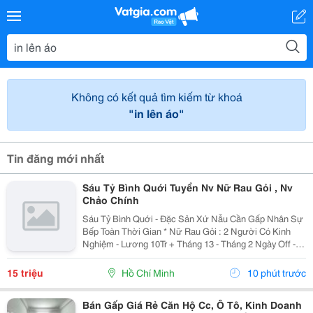
Không có kết quả tìm kiếm từ khoá
"in lên áo"
Tin đăng mới nhất
Sáu Tỷ Bình Quới Tuyển Nv Nữ Rau Gỏi , Nv
Chảo Chính
Sáu Tỷ Bình Quới - Đặc Sản Xứ Nẫu Cần Gấp Nhân Sự
Bếp Toàn Thời Gian * Nữ Rau Gỏi : 2 Người Có Kinh
Nghiệm - Lương 10Tr + Tháng 13 - Tháng 2 Ngày Off -
Lễ X 2 - Được Nghỉ Tết Nđ * Chảo Chính : 2 Người Có
Kinh Nghiệm + Sức Khỏe Tốt...
15 triệu
Hồ Chí Minh
10 phút trước
Bán Gấp Giá Rẻ Căn Hộ Cc, Ô Tô, Kinh Doanh