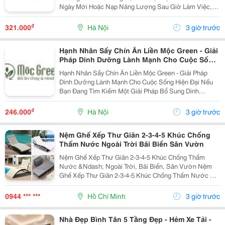
Ngày Mới Hoặc Nạp Năng Lượng Sau Giờ Làm Việc,
Thì Mì Konjac Shirataki Healthy Mộc Green Chính Là
Lựa Chọn Hoàn Hảo. Vì Sao Nên Lựa Chọn Mì Konjac...
₫
321.000
Hà Nội
3 giờ trước
Hạnh Nhân Sấy Chín Ăn Liền Mộc Green - Giải
Pháp Dinh Dưỡng Lành Mạnh Cho Cuộc Sống
Hiện Đại
Hạnh Nhân Sấy Chín Ăn Liền Mộc Green - Giải Pháp
Dinh Dưỡng Lành Mạnh Cho Cuộc Sống Hiện Đại Nếu
Bạn Đang Tìm Kiếm Một Giải Pháp Bổ Sung Dinh
Dưỡng Vừa Thơm Ngon, Vừa Tiện Lợi Để Bắt Đầu
Ngày Mới Hoặc Nạp Năng Lượng Sau Giờ Làm Việc,
₫
246.000
Hà Nội
3 giờ trước
Thì Hạnh Nhân...
Nệm Ghế Xếp Thư Giãn 2-3-4-5 Khúc Chống
Thấm Nước Ngoài Trời Bãi Biển Sân Vườn
Nệm Ghế Xếp Thư Giãn 2-3-4-5 Khúc Chống Thấm
Nước &Ndash; Ngoài Trời, Bãi Biển, Sân Vườn Nệm
Ghế Xếp Thư Giãn 2-3-4-5 Khúc Chống Thấm Nước Có
Nhiều Mẫu, Kích Thước, Màu Sắc Và Chất Liệu Phù
Hợp Nhu Cầu Lựa Chọn. Sản Phẩm Hoàn Thiện Tỉ Mỉ,
0944 *** ***
Hồ Chí Minh
3 giờ trước
Bền Đẹp,...
Nhà Đẹp Bình Tân 5 Tầng Đẹp - Hẻm Xe Tải -