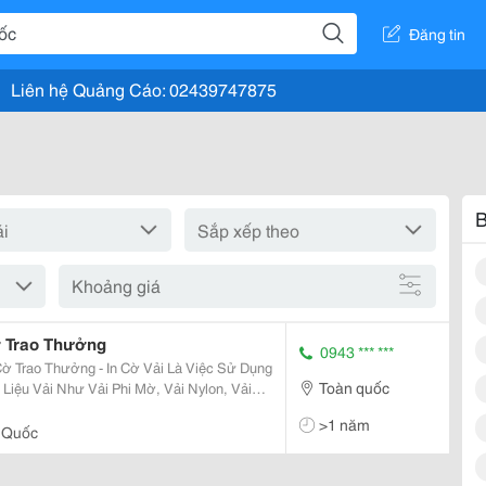
Đăng tin
Liên hệ Quảng Cáo: 02439747875
B
Khoảng giá
ờ Trao Thưởng
0943 *** ***
ờ Trao Thưởng - In Cờ Vải Là Việc Sử Dụng
Toàn quốc
 Liệu Vải Như Vải Phi Mờ, Vải Nylon, Vải
ên Tiến, Hiện Đại Như: In Kỹ Thuật Số, In
>1 năm
 Quốc