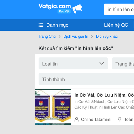
Danh mục
Liên hệ QC
Trang Chủ
Dịch vụ, giải trí
Dịch vụ khác
Kết quả tìm kiếm
"in hình lên cốc"
In Cờ Vải, Cờ Lưu Niệm, C
In Cờ Vải &Ndash; Cờ Lưu Niệm-C
Các Kỹ Thuật In Hình Lên Các Chất
Phi Bóng Bằng Các Công Nghệ In Ti
Ép Nhiệt, In Chuyển Nhiệt....
Online Tatamimi
Toàn