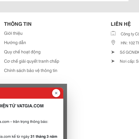
THÔNG TIN
LIÊN HỆ
Giới thiệu
Công ty C
Hướng dẫn
HN: 102 T
➤
Quy chế hoạt động
Số GCNĐKD
➤
Cơ chế giải quyết tranh chấp
Nơi cấp: S
Chính sách bảo vệ thông tin
IỆN TỬ VATGIA.COM
.com – trân trọng thông báo:
gia.com kể từ ngày
31 tháng 3 năm