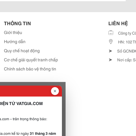
THÔNG TIN
LIÊN HỆ
Giới thiệu
Công ty C
Hướng dẫn
HN: 102 T
➤
Quy chế hoạt động
Số GCNĐKD
➤
Cơ chế giải quyết tranh chấp
Nơi cấp: S
Chính sách bảo vệ thông tin
IỆN TỬ VATGIA.COM
.com – trân trọng thông báo:
gia.com kể từ ngày
31 tháng 3 năm