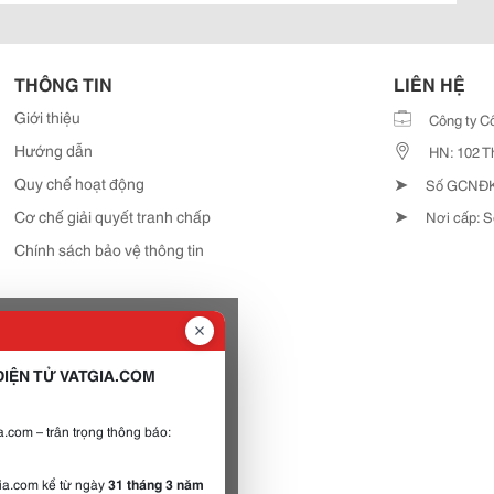
THÔNG TIN
LIÊN HỆ
Giới thiệu
Công ty C
Hướng dẫn
HN: 102 T
➤
Quy chế hoạt động
Số GCNĐKD
➤
Cơ chế giải quyết tranh chấp
Nơi cấp: S
Chính sách bảo vệ thông tin
IỆN TỬ VATGIA.COM
.com – trân trọng thông báo:
gia.com kể từ ngày
31 tháng 3 năm