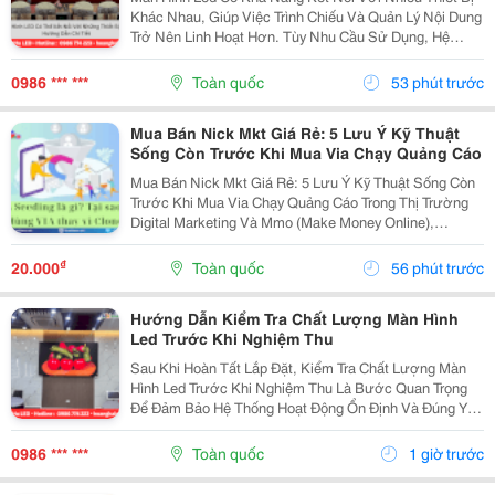
Khác Nhau, Giúp Việc Trình Chiếu Và Quản Lý Nội Dung
Trở Nên Linh Hoạt Hơn. Tùy Nhu Cầu Sử Dụng, Hệ
Thống Có Thể Nhận Tín Hiệu Từ Máy Tính, Laptop,
Camera, Đầu Phát Hd/4K, Tv Box, Điện Thoại, Máy...
0986 *** ***
Toàn quốc
53 phút trước
Mua Bán Nick Mkt Giá Rẻ: 5 Lưu Ý Kỹ Thuật
Sống Còn Trước Khi Mua Via Chạy Quảng Cáo
Mua Bán Nick Mkt Giá Rẻ: 5 Lưu Ý Kỹ Thuật Sống Còn
Trước Khi Mua Via Chạy Quảng Cáo Trong Thị Trường
Digital Marketing Và Mmo (Make Money Online),
Facebook Ads Vẫn Luôn Là Kênh Mang Lại Lượng
Khách Hàng Tiềm Năng Và Dòng Doanh Thu Đột Phá.
₫
20.000
Toàn quốc
56 phút trước
Để Vận...
Hướng Dẫn Kiểm Tra Chất Lượng Màn Hình
Led Trước Khi Nghiệm Thu
Sau Khi Hoàn Tất Lắp Đặt, Kiểm Tra Chất Lượng Màn
Hình Led Trước Khi Nghiệm Thu Là Bước Quan Trọng
Để Đảm Bảo Hệ Thống Hoạt Động Ổn Định Và Đúng Yêu
Cầu Kỹ Thuật. Một Số Hạng Mục Cần Kiểm Tra Gồm:
Chất Lượng Hiển Thị, Độ Sáng, Màu Sắc, Độ Đồng
0986 *** ***
Toàn quốc
1 giờ trước
Đều...