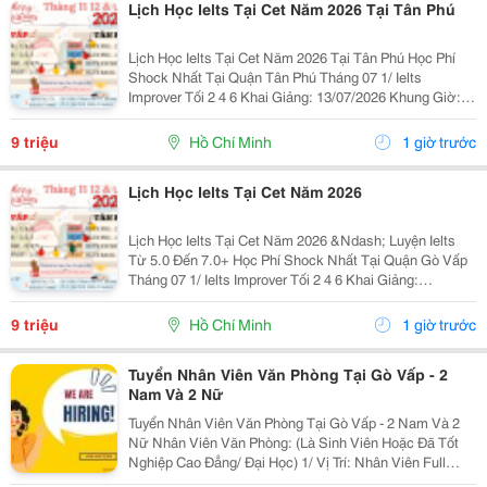
Lịch Học Ielts Tại Cet Năm 2026 Tại Tân Phú
Lịch Học Ielts Tại Cet Năm 2026 Tại Tân Phú Học Phí
Shock Nhất Tại Quận Tân Phú Tháng 07 1/ Ielts
Improver Tối 2 4 6 Khai Giảng: 13/07/2026 Khung Giờ:
18:00 Đến 21:00 Học Phí Ưu Đãi 5% Khi Đăng Ký 2/ Ielts
Basic Tối 3 5 7 Khai...
9 triệu
Hồ Chí Minh
1 giờ trước
Lịch Học Ielts Tại Cet Năm 2026
Lịch Học Ielts Tại Cet Năm 2026 &Ndash; Luyện Ielts
Từ 5.0 Đến 7.0+ Học Phí Shock Nhất Tại Quận Gò Vấp
Tháng 07 1/ Ielts Improver Tối 2 4 6 Khai Giảng:
13/07/2026 Khung Giờ: 18:00 Đến 21:00 Học Phí Ưu Đãi
5% Khi Đăng Ký 2/ Ielts...
9 triệu
Hồ Chí Minh
1 giờ trước
Tuyển Nhân Viên Văn Phòng Tại Gò Vấp - 2
Nam Và 2 Nữ
Tuyển Nhân Viên Văn Phòng Tại Gò Vấp - 2 Nam Và 2
Nữ Nhân Viên Văn Phòng: (Là Sinh Viên Hoặc Đã Tốt
Nghiệp Cao Đẳng/ Đại Học) 1/ Vị Trí: Nhân Viên Full
Time (2 Nam 2 Nữ) Ca Làm: 13:00 Đến 21:00 (1 Tháng