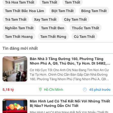
Trà Hoa Tam Thất
Tam Thất
Tam Thất
Tam Thất Bắc Hoa Lâm
Bột Tam Thất
Bông Tam Thất
Trà Tam Thất
Xay Tam Thất
Cây Tam Thất
Nghiền Tam Thất
Tam Thất Đen
Thuốc Tam Thất
Tam Thất Hoang
Tam Thất Rừng
Củ Tam Thất
Tin đăng mới nhất
Bán Nhà 3 Tầng Đường 160, Phường Tăng
Nhơn Phú A, Q9, Thủ Đức, Tp Hcm. Dt 54M2,
Sổ Hồng Riêng. Giá 5,18 Tỷ
Cơ Hội Cực Tốt Cho Anh Chị Nào Đang Tìm Nơi An Cư
Tại Tp Hcm. Chính Chủ Cần Bán Gấp Căn Nhà Đường
160, Phường Tăng Nhơn Phú (Tăng Nhơn Phú A, Q9
Cũ). Vị Trí Nhà Nằm Trong Khu Dân Cư Ổn Định, Giao
Thông Thuận Tiện Chỉ Vài Bước Là Ra Lã Xuân Oai,
5,18 tỷ
Hồ Chí Minh
45 phút trước
Lê...
Màn Hình Led Có Thể Kết Nối Với Những Thiết
Bị Nào? Hướng Dẫn Chi Tiết
Màn Hình Led Có Khả Năng Kết Nối Với Nhiều Thiết Bị