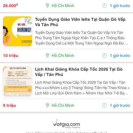
Được Nghỉ Phép 1 Ngày, Và Hưởng Các Ngày...
₫
26.000
Hồ Chí Minh
1 giờ trước
Tuyển Dụng Giáo Viên Ielts Tại Quận Gò Vấp
Và Tân Phú
Tuyển Dụng Giáo Viên Ielts Tại Quận Gò Vấp Và Tân
Phú Trung Tâm Ngoại Ngữ Kiến Tạo C.e.t Thông Báo
Tuyển Dụng Cet Là Một Trung Tâm Ngoại Ngữ Đã Được
Thành Lập 16 Năm Chuyên Về Chương Trình Anh Văn
Học Thuật Ielts &Ndash; Toefl Ibt. Trung Tâm...
10 triệu
Hồ Chí Minh
1 giờ trước
Lịch Khai Giảng Khóa Cấp Tốc 2026 Tại Gò
Vấp / Tân Phú
Lịch Khai Giảng Khóa Cấp Tốc 2026 Tại Gò Vấp / Tân
Phú ≫≫≫Nhóm Lớp 3 Tháng/ Đóng Tiền Hp Theo Khóa +
Lịch Mở Lớp Gửi Đính Kèm + Nhóm Học Nhờ 7-8 Bạn/
Lớp + Giáo Trình Ielts Có Band Điểm Lộ Trình, Sách
Nước Ngoài Bám Sát + Chia Đều 4 Kỹ...
9 triệu
Hồ Chí Minh
1 giờ trước