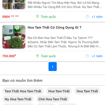
Rất Nhiều Người Tìm Mua Hiện Nay. Bởi Lẽ Nó Mang
Đến Nhiều Tác Dụng Đối Với Sức Khoẻ. Nụ Tam Thất
Sấy Là Phương Pháp Sấy Hoa Tam Thất Phù Hợp Giúp
Đảm Bảo Hiệu Quả Sấy Khô Nhanh, Giữ Màu Sắc Đẹp
0904 *** ***
Toàn quốc
>1 năm
Tự...
Hoa Tam Thất Có Công Dụng Gì ?
Địa Chỉ Bán Hoa Tam Thất Ở Đâu Tại Tphcm ???
&Diams; Nhắc Đến Tam Thất, Người Ta Thường Biết
Đến Củ Tam Thất Làm Thuốc, Nhưng Ít Ai Biết Đến Hoa
Tam Thất. Thật Ra Nụ Hoa Của Loại Cây Này Cũng Có
Tác Dụng Chữa Bệnh Rất Tốt. Vì Thế Giá Nụ Hoa Tam...
₫
750.000
Toàn quốc
>1 năm
1
Bạn có muốn tìm thêm
Tam Thất Hoa Tam Thất
Hoa Tam Thất
Hoa Tam Thất
Nụ Hoa Tam Thất
Chè Hoa Tam Thất