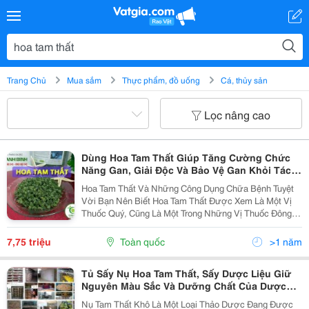
Trang Chủ
Mua sắm
Thực phẩm, đồ uống
Cá, thủy sản
Lọc nâng cao
Dùng Hoa Tam Thất Giúp Tăng Cường Chức
Năng Gan, Giải Độc Và Bảo Vệ Gan Khỏi Tác
Nhân Gây Bệnh
Hoa Tam Thất Và Những Công Dụng Chữa Bệnh Tuyệt
Vời Bạn Nên Biết Hoa Tam Thất Được Xem Là Một Vị
Thuốc Quý, Cũng Là Một Trong Những Vị Thuốc Đông Y
Nổi Tiếng. Hoa Tam Thất Được Ví Là Thần Dược Nước
Nam Vì Nó Chỉ Xuất Hiện Ở Việt Nam. Vậy Vì Sao...
7,75 triệu
Toàn quốc
>1 năm
Tủ Sấy Nụ Hoa Tam Thất, Sấy Dược Liệu Giữ
Nguyên Màu Sắc Và Dưỡng Chất Của Dược
Liệu
Nụ Tam Thất Khô Là Một Loại Thảo Dược Đang Được