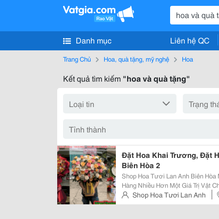
Danh mục
Liên hệ QC
Trang Chủ
Hoa, quà tặng, mỹ nghệ
Hoa
Kết quả tìm kiếm
"hoa và quà tặng"
Đặt Hoa Khai Trương, Đặt H
Biên Hòa 2
Shop Hoa Tươi Lan Anh Biên Hòa 
Hàng Nhiều Hơn Một Giá Trị Vật Ch
Nhận Điện Hoa Và Quà Tặng Từ C
Shop Hoa Tươi Lan Anh
Cười Trên Khuôn Mặt &Ndash; Nhữ
Hoà, Đồng Nai