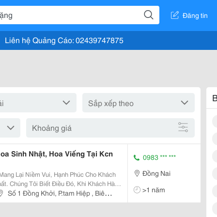
Đăng tin
Liên hệ Quảng Cáo: 02439747875
B
Khoảng giá
oa Sinh Nhật, Hoa Viếng Tại Kcn
0983 *** ***
Đồng Nai
Mang Lại Niềm Vui, Hạnh Phúc Cho Khách
ất. Chúng Tôi Biết Điều Đó, Khi Khách Hàng
>1 năm
húng Tôi Họ Đã Không Thể Dấu Được Nụ
Số 1 Đồng Khởi, P.tam Hiệp , Biên
ng Bó...