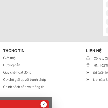
THÔNG TIN
LIÊN HỆ
Giới thiệu
Công ty C
Hướng dẫn
HN: 102 T
➤
Quy chế hoạt động
Số GCNĐKD
➤
Cơ chế giải quyết tranh chấp
Nơi cấp: S
Chính sách bảo vệ thông tin