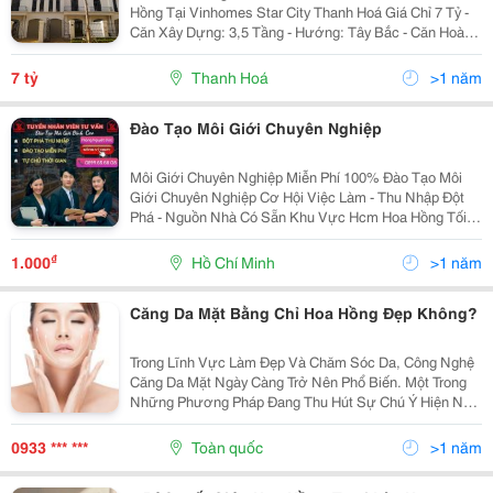
Hồng Tại Vinhomes Star City Thanh Hoá Giá Chỉ 7 Tỷ -
Căn Xây Dựng: 3,5 Tầng - Hướng: Tây Bắc - Căn Hoàn
Thiện Mặt Ngoài Thô Bên Trong
7 tỷ
Thanh Hoá
>1 năm
Đào Tạo Môi Giới Chuyên Nghiệp
Môi Giới Chuyên Nghiệp Miễn Phí 100% Đào Tạo Môi
Giới Chuyên Nghiệp Cơ Hội Việc Làm - Thu Nhập Đột
Phá - Nguồn Nhà Có Sẵn Khu Vực Hcm Hoa Hồng Tối
Thiểu 35,5 Triệu/Căn Chốt. Không Mất Bất Kỳ Chi Phí
Nào, Không Ép Thời Gian. Được Đào Tạo Miễn Phí...
₫
1.000
Hồ Chí Minh
>1 năm
Căng Da Mặt Bằng Chỉ Hoa Hồng Đẹp Không?
Trong Lĩnh Vực Làm Đẹp Và Chăm Sóc Da, Công Nghệ
Căng Da Mặt Ngày Càng Trở Nên Phổ Biến. Một Trong
Những Phương Pháp Đang Thu Hút Sự Chú Ý Hiện Nay
Là Căng Da Mặt Bằng Chỉ Hoa Hồng . Tại Bệnh Viện
Thẩm Mỹ Ngô Mộng Hùng, Chúng Tôi Cung Cấp Dịch
0933 *** ***
Toàn quốc
>1 năm
Vụ...