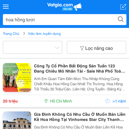
Trang Chủ
Việc làm, tuyển dụng
Lọc nâng cao
Công Ty Cổ Phần Bất Động Sản Tuấn 123
Đang Chiêu Mô Nhân Tài - Sale Nhà Phố Toàn
Khu Vực Thành Phố Hồ Chí Minh.
Anh Em Quan Tâm Đến Mức Thu Nhập Khủng Cùng
Chiết Khấu Hoa Hồng Cao Nhất Thị Trường. Hoa Hồng
Tối Thiểu 30 Triệu/Căn. Liên Hệ: Ứng Tuyển - Đăng Ký
Thử Sức Cùng Nghề Môi Giới. Miss Thư - Bộ Phận
Nhân Sự - 0918651073 (Zalo). Trân Trọng...
20 triệu
Hồ Chí Minh
>1 năm
Gia Đình Không Có Nhu Cầu Ở Muốn Bán Liền
Kề Hoa Hồng Tại Vinhomes Star City Thanh
Hoá Giá Chỉ 7 Tỷ
Gia Đình Không Có Nhu Cầu Ở Muốn Bán Liền Kề Hoa