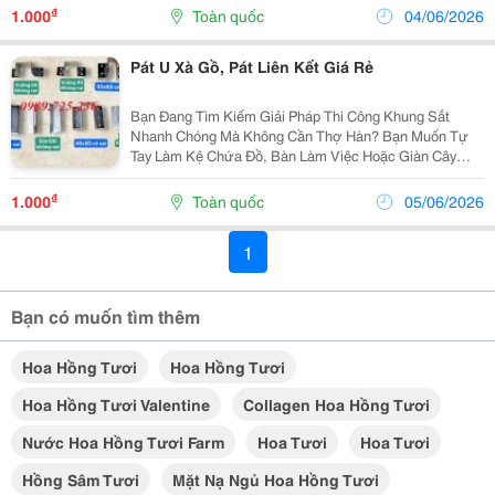
Minh Chính Là Phụ Kiện Cơ Khí Đột Phá Dành Cho Bạn.
₫
1.000
Toàn quốc
04/06/2026
Sản...
Pát U Xà Gồ, Pát Liên Kết Giá Rẻ
Bạn Đang Tìm Kiếm Giải Pháp Thi Công Khung Sắt
Nhanh Chóng Mà Không Cần Thợ Hàn? Bạn Muốn Tự
Tay Làm Kệ Chứa Đồ, Bàn Làm Việc Hoặc Giàn Cây
Hoa Hồng Tại Nhà? Bát U Lắp Ghép Và Khớp Nối Thông
Minh Chính Là Phụ Kiện Cơ Khí Đột Phá Dành Cho Bạn.
₫
1.000
Toàn quốc
05/06/2026
Sản...
1
Bạn có muốn tìm thêm
Hoa Hồng Tươi
Hoa Hồng Tươi
Hoa Hồng Tươi Valentine
Collagen Hoa Hồng Tươi
Nước Hoa Hồng Tươi Farm
Hoa Tươi
Hoa Tươi
Hồng Sâm Tươi
Mặt Nạ Ngủ Hoa Hồng Tươi