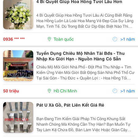
4 Bí Quyết Giúp Hoa Hồng Tươi Lâu Hơn
4 Bí Quyết Giúp Hoa Hồng Tươi Lâu Ai Cũng Biết Rằng
Hoa Hồng Luôn Là Loài Hoa Mang Vẻ Đẹp Của Sự Lãng
Mạn, Tinh Tế. Dù Trong Bất Cứ Dịp Đặc Biệt Nào Thì
Hoa Hồng Vẫn Là Sự Lựa Chọn Hàng Đầu Của Nhiều
Khách Hàng. Nếu Bạn Nhận Được Quà Tặng Là...
0936 *** ***
Toàn quốc
>1 năm
Tuyển Dụng Chiêu Mộ Nhân Tài Bđs - Thu
Nhập Ko Giới Hạn - Nguồn Hàng Có Sẵn
Chiêu Mộ Môi Giới Nhà Phố - Đột Phá Thu Nhập + Tìm
Kiếm Ứng Viên Môi Giới Bất Động Sản Nhà Phố Thổ Cư
Tại Sài Gòn - Thủ Đức + Quyền Lợi : - Hoa Hồng Tối
Thiểu 45 Triệu/Căn - Kho Hàng Nhà Chính Chủ Hơn
30.000 Căn, Hoa Hồng 3-5% - Hỗ Trợ Phí...
50 triệu
Hồ Chí Minh
>1 năm
Pát U Xà Gồ, Pát Liên Kết Giá Rẻ
Bạn Đang Tìm Kiếm Giải Pháp Thi Công Khung Sắt
Nhanh Chóng Mà Không Cần Thợ Hàn? Bạn Muốn Tự
Tay Làm Kệ Chứa Đồ, Bàn Làm Việc Hoặc Giàn Cây
Hoa Hồng Tại Nhà? Bát U Lắp Ghép Và Khớp Nối Thông