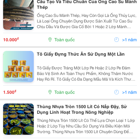
Cấu Tạo Và Tiêu Chuẩn Của Ống Cao Su Mành
Thép
Ống Cao Su Mành Thép, Hay Còn Gọi Là Ống Thủy Lực,
Là Loại Ống Chuyên Dụng Được Sản Xuất Từ Cao Su
Chịu Dầu Và Được Gia Cố Bởi 1 Hoặc 2 Lớp Mành
Thép. Nhờ Cấu Tạo Này, Ống Có Khả Năng Chịu Áp
Lực Rất Cao Và Khả Năng Chống Mài Mòn Tuyệt Vời,
₫
10.000
Toàn quốc
>1 năm
Phù Hợp...
Tô Giấy Đựng Thức Ăn Sử Dụng Một Lần
Tô Giấy Được Tráng Một Lớp Pe Hoặc 2 Lớp Pe Đảm
Bảo Vệ Sinh An Toàn Thực Phẩm, Không Thâm Nước
Hay Rò Rỉ. Tô Giấy Có Đa Dạng Mẫu Mã Và Kích Thước
Sử Dụng Cho Các Sản Phẩm Như : Kem, Mỳ, Bún, Phở,
Cháo... Tô Giấy Có Những Tiện Ích Như: +Thân Thiện...
₫
1.500
Toàn quốc
>1 năm
Thùng Nhựa Tròn 1500 Lít Có Nắp Đậy, Sử
Dụng Linh Hoạt Trong Nông Nghiệp
Thùng Nhựa Tròn 1500 Lít Có Thể Lựa Chọn Loại 1 Lớp
Hoặc 2 Lớp Tùy Nhu Cầu Sử Dụng Và Điều Kiện Môi
Trường. Thùng Nhựa Tròn 1500 Lít Chuyên Dùng Để
Nuôi Cá, Trồng Cây, Chứa Nước Hoặc Làm Bồn Xử Lý