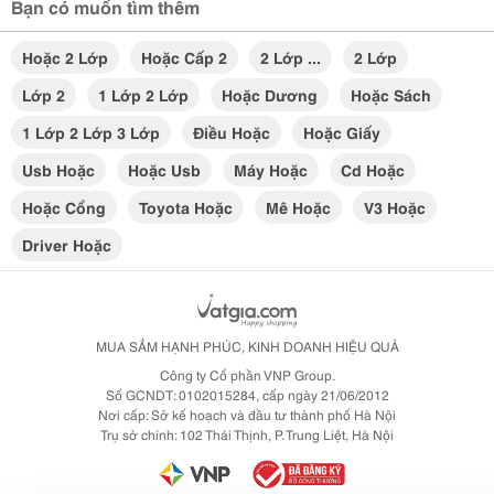
Bạn có muốn tìm thêm
Hoặc 2 Lớp
Hoặc Cấp 2
2 Lớp ...
2 Lớp
Lớp 2
1 Lớp 2 Lớp
Hoặc Dương
Hoặc Sách
1 Lớp 2 Lớp 3 Lớp
Điều Hoặc
Hoặc Giấy
Usb Hoặc
Hoặc Usb
Máy Hoặc
Cd Hoặc
Hoặc Cổng
Toyota Hoặc
Mê Hoặc
V3 Hoặc
Driver Hoặc
MUA SẮM HẠNH PHÚC, KINH DOANH HIỆU QUẢ
Công ty Cổ phần VNP Group.
Số GCNDT: 0102015284, cấp ngày 21/06/2012
Nơi cấp: Sở kế hoạch và đầu tư thành phố Hà Nội
Trụ sở chính: 102 Thái Thịnh, P. Trung Liệt, Hà Nội