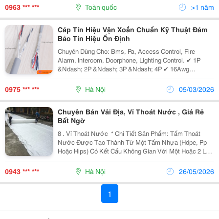
Cho Trang Trại, Nhà Vườn. Kích Thước:...
0963 *** ***
Toàn quốc
>1 năm
Cáp Tín Hiệu Vặn Xoắn Chuẩn Kỹ Thuật Đảm
Bảo Tín Hiệu Ổn Định
Chuyên Dùng Cho: Bms, Pa, Access Control, Fire
Alarm, Intercom, Doorphone, Lighting Control. ✔ 1P
&Ndash; 2P &Ndash; 3P &Ndash; 4P ✔ 16Awg
&Ndash; 18Awg &Ndash; 20Awg &Ndash; 22Awg ✔ 1
Lớp Al Foil Hoặc 2 Lớp (Foil + Shield) ✔ Có Dây Thoát...
0975 *** ***
Hà Nội
05/03/2026
Chuyên Bán Vải Địa, Vỉ Thoát Nước , Giá Rẻ
Bất Ngờ
8 . Vỉ Thoát Nước ​ * Chi Tiết Sản Phẩm:​ Tấm Thoát
Nước Được Tạo Thành Từ Một Tấm Nhựa (Hdpe, Pp
Hoặc Hips) Có Kết Cấu Không Gian Với Một Hoặc 2 Lớp
Vải Địa Kỹ Thuật Ở Mặt Trên Và Mặt Dưới Của Kết Cấu
Tấm Nhựa * Ưu Điểm Của Sản Phẩm:​ -...
0943 *** ***
Hà Nội
26/05/2026
1