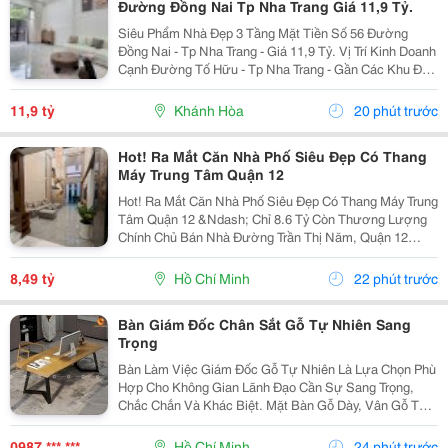
Đường Đồng Nai Tp Nha Trang Giá 11,9 Tỷ.
Siêu Phẩm Nhà Đẹp 3 Tầng Mặt Tiền Số 56 Đường
Đồng Nai - Tp Nha Trang - Giá 11,9 Tỷ. Vị Trí Kinh Doanh
Cạnh Đường Tố Hữu - Tp Nha Trang - Gần Các Khu Đô
Thị. Nhà Mới Đẹp 3 Tầng Mặt Tiền + 1 Mặt Hẻm - Kiến
Trúc Hiện Đại - Đầy Đủ Tiện Nghi. - Nhà Có...
11,9 tỷ
Khánh Hòa
20 phút trước
Hot! Ra Mắt Căn Nhà Phố Siêu Đẹp Có Thang
Máy Trung Tâm Quận 12
Hot! Ra Mắt Căn Nhà Phố Siêu Đẹp Có Thang Máy Trung
Tâm Quận 12 &Ndash; Chỉ 8.6 Tỷ Còn Thương Lượng
Chính Chủ Bán Nhà Đường Trần Thị Năm, Quận 12
&Ndash; Vị Trí Đẹp, Khu Dân Cư Hiện Hữu, Tiện Ích Đầy
Đủ. Diện Tích: 4M &Times; 20M Nhà...
8,49 tỷ
Hồ Chí Minh
22 phút trước
Bàn Giám Đốc Chân Sắt Gỗ Tự Nhiên Sang
Trọng
Bàn Làm Việc Giám Đốc Gỗ Tự Nhiên Là Lựa Chọn Phù
Hợp Cho Không Gian Lãnh Đạo Cần Sự Sang Trọng,
Chắc Chắn Và Khác Biệt. Mặt Bàn Gỗ Dày, Vân Gỗ Tự
Nhiên Đẹp Mắt Kết Hợp Cùng Hệ Chân Sắt Hiện Đại,
Tạo Nên Tổng Thể Vừa Bền Bỉ Vừa Tinh Tế. Mẫu Bàn
0987 *** ***
Hồ Chí Minh
24 phút trước