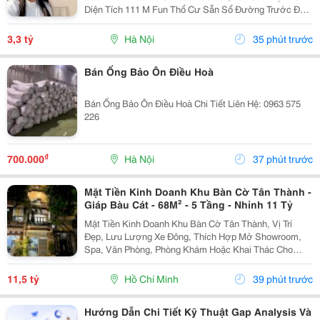
Diện Tích 111 M Fun Thổ Cư Sẫn Sổ Đường Trước Đất
Chuẩn Bị Đang Giải Nhựa Rộng 5,,5 M 2 Ô Tô Tránh
Nhau Vị Trí Đất Sát Trường Học Cấp 1 Thôn Thanh...
3,3 tỷ
Hà Nội
35 phút trước
Bán Ống Bảo Ôn Điều Hoà
Bán Ống Bảo Ôn Điều Hoà Chi Tiết Liên Hệ: 0963 575
226
₫
700.000
Hà Nội
37 phút trước
Mặt Tiền Kinh Doanh Khu Bàn Cờ Tân Thành -
Giáp Bàu Cát - 68M² - 5 Tầng - Nhỉnh 11 Tỷ
Mặt Tiền Kinh Doanh Khu Bàn Cờ Tân Thành, Vị Trí
Đẹp, Lưu Lượng Xe Đông, Thích Hợp Mở Showroom,
Spa, Văn Phòng, Phòng Khám Hoặc Khai Thác Cho
Thuê. Ưu Điểm Nổi Bật: Diện Tích: 68M&Sup2; Kết
Cấu: 4 Tầng + Sân Thượng 6 Phòng Ngủ Khép Kín...
11,5 tỷ
Hồ Chí Minh
39 phút trước
Hướng Dẫn Chi Tiết Kỹ Thuật Gap Analysis Và