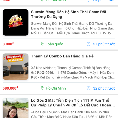
Này...
Sunwin Mang Đến Hệ Sinh Thái Game Đổi
Thưởng Đa Dạng
Sunwin Mang Đến Hệ Sinh Thái Game Đổi Thưởng Đa
Dạng Với Hàng Trăm Trò Chơi Hấp Dẫn Như Game Bài,
Nổ Hũ, Bắn Cá, . Mỗi Tựa Game Được Tối Ưu Đồ Họa
Sắc Nét, Thao Tác Mượt Mà, Tỷ Lệ Trả Thưởng Cạnh
Tranh Cùng Hệ Thống Bảo Mật Hiện Đại.
₫
3.000
Toàn quốc
27 phút trước
Thanh Lý Combo Bán Hàng Giá Rẻ
Xả Kho &Ndash; Thanh Lý Combo Thiết Bị Bán Hàng
Giá Rẻ☎️ 0946.111.675 Combo Gồm: - Máy In Hóa Đơn
K80 - Két Đựng Tiền - Máy Quét Mã Vạch Phù Hợp Cho
Tạp Hóa, Shop, Siêu Thị Mini, Quán Ăn, Cafe... ☎️ Liên
Hệ: 0946.111.675 Kazuko Việt Nam...
₫
580.000
Hồ Chí Minh
32 phút trước
Lô Góc 2 Măt Tiền Diện Tích 111 M Fun Thổ
Cư Pháp Lý Chuẩn -Vị Chí Lô Đất Cực Thoáng
Mát ,Đất Nằm Mặt Đường Chục
--Hoa Hậu Lô Góc 2 Măt Tiền Rành Cho Ace Có Nhu
Cầu Thích Mua Để Ở Hoăc Đầu Tư , Lô Đất 2 Mặt Tiền