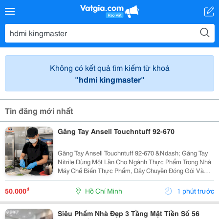
Không có kết quả tìm kiếm từ khoá
"hdmi kingmaster"
Tin đăng mới nhất
Găng Tay Ansell Touchntuff 92-670
Găng Tay Ansell Touchntuff 92-670 &Ndash; Găng Tay
Nitrile Dùng Một Lần Cho Ngành Thực Phẩm Trong Nhà
Máy Chế Biến Thực Phẩm, Dây Chuyền Đóng Gói Và
Khu Vực Yêu Cầu Vệ Sinh Nghiêm Ngặt, Việc Sử Dụng
Găng Tay Nitrile Dùng Một Lần Giúp Hạn Chế Nguy...
₫
50.000
Hồ Chí Minh
1 phút trước
Siêu Phẩm Nhà Đẹp 3 Tầng Mặt Tiền Số 56