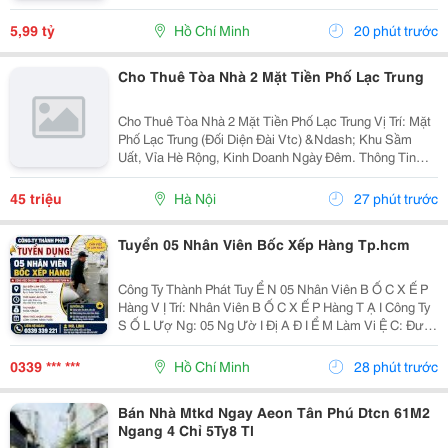
Cho Thuê Hay Giữ Tài Sản Đều Rất Ổn. Căn Nhà Nằm
Ngay Đường Vành Đai 2, Vài Bước Là Ra Xa Lộ Hn,
5,99 tỷ
Hồ Chí Minh
20 phút trước
Ga...
Cho Thuê Tòa Nhà 2 Mặt Tiền Phố Lạc Trung
Cho Thuê Tòa Nhà 2 Mặt Tiền Phố Lạc Trung Vị Trí: Mặt
Phố Lạc Trung (Đối Diện Đài Vtc) &Ndash; Khu Sầm
Uất, Vỉa Hè Rộng, Kinh Doanh Ngày Đêm. Thông Tin
Tòa Nhà: Diện Tích: 90M&Sup2; X 6 Tầng. Mặt Tiền:
6M (Mặt Trước Phố Lớn, Mặt Sau...
45 triệu
Hà Nội
27 phút trước
Tuyển 05 Nhân Viên Bốc Xếp Hàng Tp.hcm
Công Ty Thành Phát Tuy Ể N 05 Nhân Viên B Ố C X Ế P
Hàng V Ị Trí: Nhân Viên B Ố C X Ế P Hàng T Ạ I Công Ty
S Ố L Ượ Ng: 05 Ng Ườ I Đị A Đ I Ể M Làm Vi Ệ C: Đườ
Ng D Ươ Ng Công Khi, Ấ P 4, Xuân Th Ớ I S Ơ N,
Tp.hcm ⏰ Th Ờ I Gian: Làm Vi Ệ C Theo...
0339 *** ***
Hồ Chí Minh
28 phút trước
Bán Nhà Mtkd Ngay Aeon Tân Phú Dtcn 61M2
Ngang 4 Chỉ 5Ty8 Tl