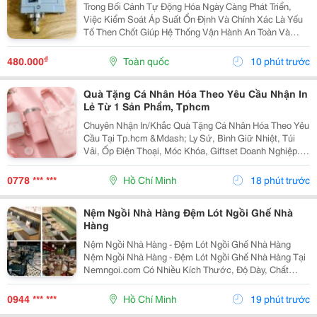
Trong Bối Cảnh Tự Động Hóa Ngày Càng Phát Triển,
Việc Kiểm Soát Áp Suất Ổn Định Và Chính Xác Là Yếu
Tố Then Chốt Giúp Hệ Thống Vận Hành An Toàn Và
Hiệu Quả. Công Tắc Áp Suất Autosigma Hs210 Là Thiết
Bị Được Nhiều Doanh Nghiệp Lựa Chọn Nhờ Độ Tin
₫
480.000
Toàn quốc
10 phút trước
Cậy...
Quà Tặng Cá Nhân Hóa Theo Yêu Cầu Nhận In
Lẻ Từ 1 Sản Phẩm, Tphcm
Chuyên Nhận In/Khắc Quà Tặng Cá Nhân Hóa Theo Yêu
Cầu Tại Tp.hcm &Mdash; Ly Sứ, Bình Giữ Nhiệt, Túi
Vải, Ốp Điện Thoại, Móc Khóa, Giftset Doanh Nghiệp. -
Nhận In Lẻ Từ 1 Sản Phẩm, Không Bắt Số Lượng Tối
Thiểu - Khắc Tên, In Hình, In Logo Theo...
0778 *** ***
Hồ Chí Minh
18 phút trước
Nệm Ngồi Nhà Hàng Đệm Lót Ngồi Ghế Nhà
Hàng
Nệm Ngồi Nhà Hàng - Đệm Lót Ngồi Ghế Nhà Hàng
Nệm Ngồi Nhà Hàng - Đệm Lót Ngồi Ghế Nhà Hàng Tại
Nemngoi.com Có Nhiều Kích Thước, Độ Dày, Chất
Liệu, Màu Sắc Và Kiểu Dáng Để Lựa Chọn Theo Nhu
Cầu. Sản Phẩm Nhận Số Lượng Sỉ Lẻ, Đang Có Khuyến
0944 *** ***
Hồ Chí Minh
19 phút trước
Mãi, Ưu...