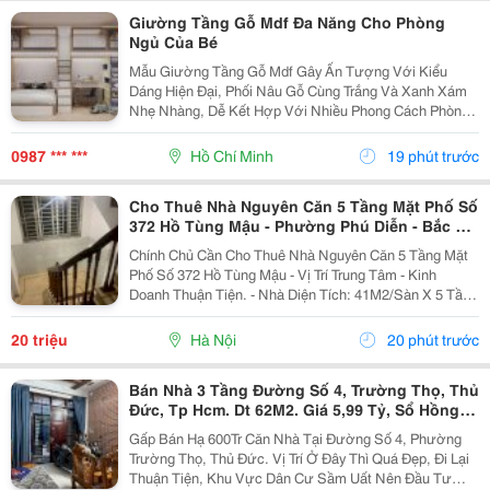
Giường Tầng Gỗ Mdf Đa Năng Cho Phòng
Ngủ Của Bé
Mẫu Giường Tầng Gỗ Mdf Gây Ấn Tượng Với Kiểu
Dáng Hiện Đại, Phối Nâu Gỗ Cùng Trắng Và Xanh Xám
Nhẹ Nhàng, Dễ Kết Hợp Với Nhiều Phong Cách Phòng
Ngủ. Thiết Kế Tận Dụng Tốt Chiều Cao, Giúp Khu Vực
Nội Thất Trẻ Em Trở Nên Gọn Gàng Mà Vẫn Đảm Bảo
0987 *** ***
Hồ Chí Minh
19 phút trước
Đầy Đủ...
Cho Thuê Nhà Nguyên Căn 5 Tầng Mặt Phố Số
372 Hồ Tùng Mậu - Phường Phú Diễn - Bắc Từ
Liêm - Hn
Chính Chủ Cần Cho Thuê Nhà Nguyên Căn 5 Tầng Mặt
Phố Số 372 Hồ Tùng Mậu - Vị Trí Trung Tâm - Kinh
Doanh Thuận Tiện. - Nhà Diện Tích: 41M2/Sàn X 5 Tầng
- Mặt Tiền: 3.1M. - Nhà Thiết Kế Mỗi Tầng 1 Sàn Thông,
1 Wc, - Đường Trước Nhà Rộng 50M,...
20 triệu
Hà Nội
20 phút trước
Bán Nhà 3 Tầng Đường Số 4, Trường Thọ, Thủ
Đức, Tp Hcm. Dt 62M2. Giá 5,99 Tỷ, Sổ Hồng
Riêng.
Gấp Bán Hạ 600Tr Căn Nhà Tại Đường Số 4, Phường
Trường Thọ, Thủ Đức. Vị Trí Ở Đây Thì Quá Đẹp, Đi Lại
Thuận Tiện, Khu Vực Dân Cư Sầm Uất Nên Đầu Tư