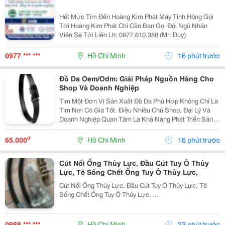
Hết Mực Tìm Đến Hoàng Kim Phát Máy Tính Hỏng Gọi
Tới Hoàng Kim Phát Chỉ Cần Bạn Gọi Đội Ngũ Nhân
Viên Sẽ Tới Liền Lh: 0977.610.388 (Mr: Duy)
0977 *** ***
Hồ Chí Minh
16 phút trước
Đồ Da Oem/Odm: Giải Pháp Nguồn Hàng Cho
Shop Và Doanh Nghiệp
Tìm Một Đơn Vị Sản Xuất Đồ Da Phù Hợp Không Chỉ Là
Tìm Nơi Có Giá Tốt. Điều Nhiều Chủ Shop, Đại Lý Và
Doanh Nghiệp Quan Tâm Là Khả Năng Phát Triển Sản
Phẩm, Duy Trì Nguồn Hàng Ổn Định Và Hỗ Trợ Lâu Dài.
Khi Làm Việc Trực Tiếp Với Đơn Vị Sản Xuất,...
₫
65.000
Hồ Chí Minh
16 phút trước
Cút Nối Ống Thủy Lực, Đầu Cút Tuy Ô Thủy
Lực, Tê Sống Chết Ống Tuy Ô Thủy Lực,
Cút Nối Ống Thủy Lực, Đầu Cút Tuy Ô Thủy Lực, Tê
Sống Chết Ống Tuy Ô Thủy Lực, ...
0988 *** ***
Hồ Chí Minh
23 phút trước