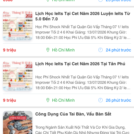
Lịch Học Ielts Tại Cet Năm 2026 Luyện Ielts Từ
5.0 Đến 7.0
Học Phí Shock Nhất Tại Quận Gò Vấp Tháng 07 1/ Ielts
Improver Tối 2 4 6 Khai Giảng: 13/07/2026 Khung Giờ:
18:00 Đến 21:00 Học Phí Ưu Đãi 5% Khi Đăng Ký 2/ Ielts
Basic Tối 3 5 7 Khai Giảng: 07//07/2026 Khung Giờ:
18:00 Đến 21:00 ...
9 triệu
Hồ Chí Minh
24 phút trước
Lịch Học Ielts Tại Cet Năm 2026 Tại Tân Phú
Học Phí Shock Nhất Tại Quận Gò Vấp Tháng 07 1/ Ielts
Improver Tối 2 4 6 Khai Giảng: 13/07/2026 Khung Giờ:
18:00 Đến 21:00 Học Phí Ưu Đãi 5% Khi Đăng Ký 2/ Ielts
Basic Tối 3 5 7 Khai Giảng: 07//07/2026 Khung Giờ:
18:00 Đến 21:00 ...
9 triệu
Hồ Chí Minh
26 phút trước
Công Dụng Của Tai Bàn, Vấu Bàn Sắt
Trong Ngành Sản Xuất Nội Thất Và Cơ Khí Gia Dụng,
Các Chi Tiết Phụ Kiện Dù Nhỏ Nhưng Đóng Vai Trò Cực