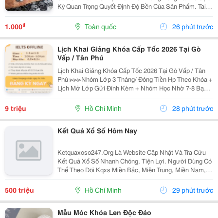
Kỳ Quan Trọng Quyết Định Độ Bền Của Sản Phẩm. Tai
Bàn Sắt (Hay Còn Gọi Là Tai Sắt Cho Bàn Ghế, Vấu Bàn
Sắt, Tai Khóa, Tai Khóa Sắt ) Chính Là Một...
₫
1.000
Toàn quốc
26 phút trước
Lịch Khai Giảng Khóa Cấp Tốc 2026 Tại Gò
Vấp / Tân Phú
Lịch Khai Giảng Khóa Cấp Tốc 2026 Tại Gò Vấp / Tân
Phú ≫≫≫Nhóm Lớp 3 Tháng/ Đóng Tiền Hp Theo Khóa +
Lịch Mở Lớp Gửi Đính Kèm + Nhóm Học Nhờ 7-8 Bạn/
Lớp + Giáo Trình Ielts Có Band Điểm Lộ Trình, Sách
Nước Ngoài Bám Sát + Chia Đều 4 Kỹ...
9 triệu
Hồ Chí Minh
28 phút trước
Kết Quả Xổ Số Hôm Nay
Ketquaxoso247.Org Là Website Cập Nhật Và Tra Cứu
Kết Quả Xổ Số Nhanh Chóng, Tiện Lợi. Người Dùng Có
Thể Theo Dõi Kqxs Miền Bắc, Miền Trung, Miền Nam,
Vietlott Trực Tiếp Theo Từng Ngày Với Thông Tin Chi
Tiết, Dễ Dàng Tìm Kiếm Và Tra Cứu Trên Nhiều...
500 triệu
Hồ Chí Minh
29 phút trước
Mẫu Móc Khóa Len Độc Đáo