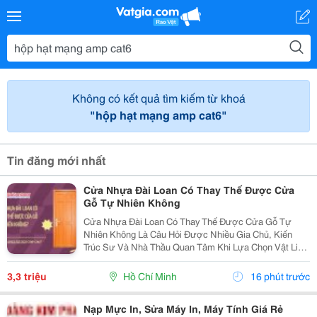
Không có kết quả tìm kiếm từ khoá
"hộp hạt mạng amp cat6"
Tin đăng mới nhất
Cửa Nhựa Đài Loan Có Thay Thế Được Cửa
Gỗ Tự Nhiên Không
Cửa Nhựa Đài Loan Có Thay Thế Được Cửa Gỗ Tự
Nhiên Không Là Câu Hỏi Được Nhiều Gia Chủ, Kiến
Trúc Sư Và Nhà Thầu Quan Tâm Khi Lựa Chọn Vật Liệu
Cửa Cho Các Công Trình Hiện Đại. Trong Bối Cảnh Giá
Gỗ Tự Nhiên Ngày Càng Cao, Khai Thác Gỗ Gây Áp
3,3 triệu
Hồ Chí Minh
16 phút trước
Lực Lên...
Nạp Mực In, Sửa Máy In, Máy Tính Giá Rẻ